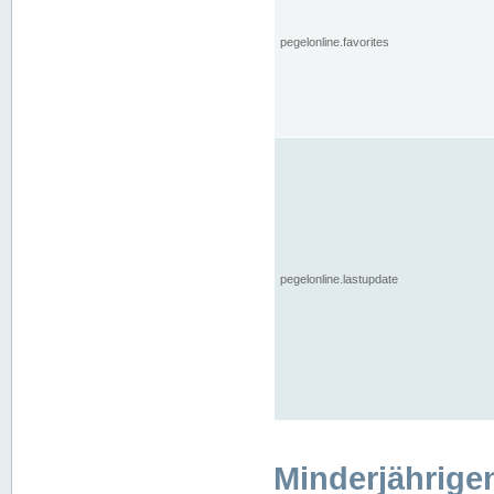
pegelonline.favorites
pegelonline.lastupdate
Minderjährige