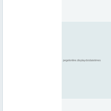
pegelonline.displaydstdatetimes