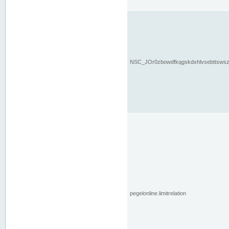
NSC_JOr0zbowdfkqgskdxhlvsebttsws
pegelonline.limitrelation