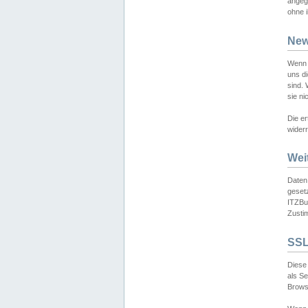
angeg
ohne i
New
Wenn 
uns d
sind.
sie ni
Die er
widerr
Wei
Daten,
gesetz
ITZBun
Zusti
SSL
Diese 
als S
Browse