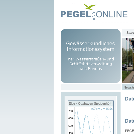
Start
Newsle
Dat
Elbe - Cuxhaven Steubenhöft
Dat
PEGEL