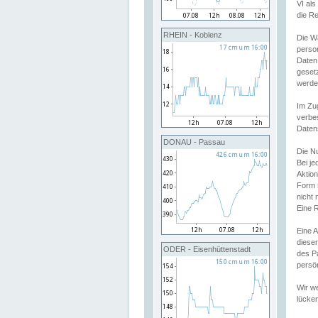
VI al
die R
RHEIN - Koblenz
Die W
perso
Daten
geset
werde
Im Zu
verbe
Daten
DONAU - Passau
Die N
Bei j
Aktion
Form 
nicht 
Eine R
Eine 
dieser
ODER - Eisenhüttenstadt
des P
persön
Wir we
lücken