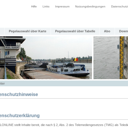
Hilfe
Links
Impressum
Nutzungsbedingungen
Datenschutz
Pegelauswahl über Karte
Pegelauswahl über Tabelle
Abo
Down
tter
enschutzhinweise
enschutzerklärung
ONLINE stellt Inhalte bereit, die nach § 2, Abs. 2 des Telemediengesetzes (TMG) als Teled