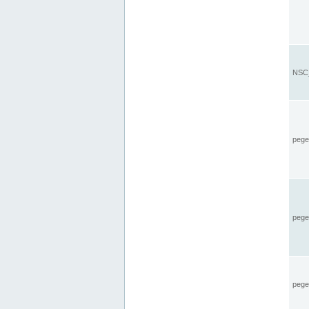
NSC_
pegel
pege
pegel