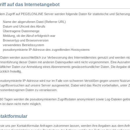
riff auf das Internetangebot
edem Zugriff auf PEGELONLINE Server werden folgende Daten für statistische und Sicherun
Name der abgerufenen Datei (Referrer URL)
Datum und Uhrzeit des Abrufs
Übertragene Datenmenge
Meldung, ob der Abruf erfolgreich war
Browsertyp und Browserversion
verwendetes Betriebssystem
pseudonymisierte IP-Adresse des zugreifenden Hostsystems
 Daten werden ausschließlich zur Verbesserung des Internetdienstes genutzt und werden ni
menführung dieser Daten mit anderen Datenquellen wird nicht vorgenommen. Eine Ausnahme 
äftlicher Daten zur Anmeldung eines Abonnements gewässerkundlicher Daten. Die Angabe die
cklich freiwillig.
seudonymisierte IP-Adresse wird nur im Falle von schweren Verstößen gegen unsere Nutzun
Zugriffsversuchen auf unsere Server ausgewertet. Dabei wird das Recht vorbehalten, unter Z
rsonenbezogenen Daten zu veranlassen.
60 Tagen werden die pseudonymisierten Zugriffsdaten anonymisiert sowie Log-Dateien gelösc
 ist dann nicht mehr möglich.
taktformular
sie uns per Kontaktformular Anfragen zukommen lassen, werden ihre Angaben aus dem Anfrag