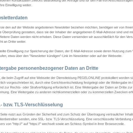
ebenen Kontaktdaten zwecks Bearbeitung der Anfrage und für den Fall von Anschlussfragen b
hre Einwilligung weiter.
sletterdaten
sie den auf der Website angebotenen Newsletter beziehen möchten, benötigen wir von Ihnen
ie Überprüfung gestatten, dass sie der Inhaber der angegebenen E-Mail-Adresse sind und m
 Weitere Daten werden nicht erhoben. Diese Daten verwenden wir ausschließlich für den Ver
cht an Dritte weiter.
teilte Einwilligung zur Speicherung der Daten, der E-Mail-Adresse sowie deren Nutzung zum
ufen, etwa über den "Newsletter kündigen"-Link im Newsletter oder auf der Webseite.
tergabe personenbezogener Daten an Dritte
 die beim Zugriff auf eine Webseite der Dienstleistung PEGELONLINE protokolliert worden sind
lich vorgeschrieben ist, durch eine Gerichtsentscheidung festgelegt oder die Weitergabe im Fa
d zur Rechts- oder Strafverfolgung erforderlich ist. Eine Weitergabe der Daten an Dritte zur 
mmung. Eine Weitergabe zu anderen nichtkommerziellen oder zu kommerziellen Zwecken erfol
- bzw. TLS-Verschlüsselung
Seite nutzt aus Gründen der Sicherheit und zum Schutz der Übertragung vertraulicher Inhalte
eitenbetreiber senden, eine SSL- bzw. TLS-Verschlüsselung. Eine verschlüsselte Verbindung 
rs von "http://" auf "https://" wechselt sowie am Schloss-Symbol in ihrer Browserzeile.