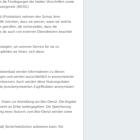
 die Festlegungen der beiden Vorschriften sowie
hutzgesetz (BDSG).
 (Produktion) nehmen den Schutz ihrer
ir möchten, dass sie wissen, wann wir welche
etroffen, die sicherstellen, dass die
 als auch von externen Dienstleistern beachtet
ologien, um unseren Service für sie zu
fehlen wir Ihnen, sich diese
endownload werden Informationen zu diesen
ogen und werden ausschließlich in anonymisierter
verbessern. Auch werden diese Nutzungsdaten
ie pseudonymisierten Zugriffsdaten anonymisiert.
her Daten zur Anmeldung am Abo-Dienst. Die Angabe
 nicht an Dritte weitergegeben. Die Speicherung
dung eines Nutzers vom Abo-Dienst werden seine
il) Sicherheitslücken aufweisen kann. Ein