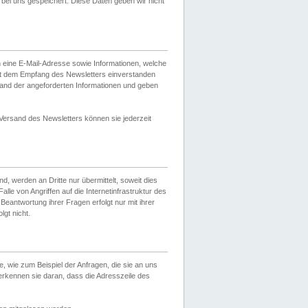
ei uns gespeichert. Diese Daten geben wir nicht
 eine E-Mail-Adresse sowie Informationen, welche
it dem Empfang des Newsletters einverstanden
sand der angeforderten Informationen und geben
 Versand des Newsletters können sie jederzeit
, werden an Dritte nur übermittelt, soweit dies
lle von Angriffen auf die Internetinfrastruktur des
Beantwortung ihrer Fragen erfolgt nur mit ihrer
gt nicht.
, wie zum Beispiel der Anfragen, die sie an uns
erkennen sie daran, dass die Adresszeile des