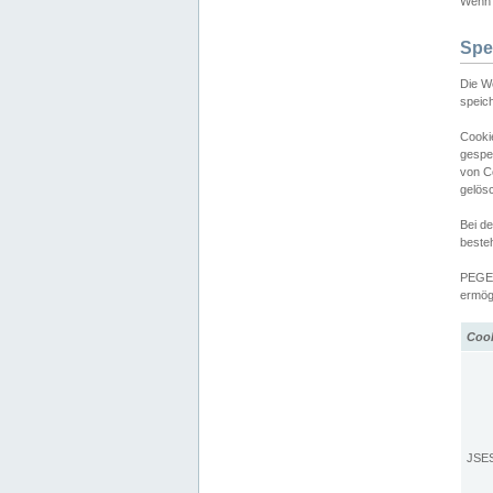
Wenn d
Spe
Die W
speic
Cooki
gespe
von C
gelös
Bei d
beste
PEGEL
ermögl
Coo
JSE