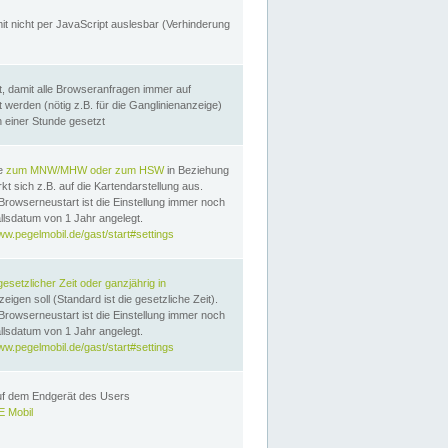
it nicht per JavaScript auslesbar (Verhinderung
, damit alle Browseranfragen immer auf
erden (nötig z.B. für die Ganglinienanzeige)
n einer Stunde gesetzt
te
zum MNW/MHW oder zum HSW
in Beziehung
t sich z.B. auf die Kartendarstellung aus.
Browserneustart ist die Einstellung immer noch
llsdatum von 1 Jahr angelegt.
ww.pegelmobil.de/gast/start#settings
gesetzlicher Zeit oder ganzjährig in
eigen soll (Standard ist die gesetzliche Zeit).
Browserneustart ist die Einstellung immer noch
llsdatum von 1 Jahr angelegt.
ww.pegelmobil.de/gast/start#settings
auf dem Endgerät des Users
 Mobil