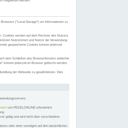
tten mitgelesen werden.
Browsers ("Local Storage") um Informationen zu
n. Cookies werden auf dem Rechner des Nutzers
 können Nutzerinnen und Nutzer die Verwendung
ereits gespeicherte Cookies können jederzeit
nach dem Schließen des Browserfensters weiterhin
e" können jederzeit im Browser gelöscht werden.
stellung der Webseite zu gewährleisten. Dies
Anwendungsservers
reich
von PEGELONLINE erforderlich
zung
rver gültig und wird nicht über verschiedene
utzers oder einer sonstigen auf den tatsächlichen