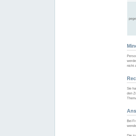
pege
Min
Perso
werde
nicht 
Rec
Sie h
den Z
Thema
Ans
Bei F
wende
Die zu