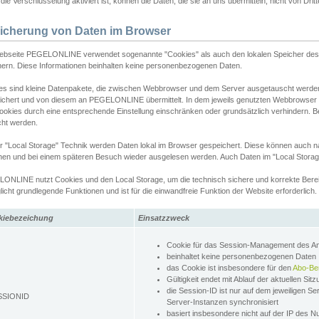
ie Verschlüsselung aktiviert ist, können die Daten, die sie an uns übermitteln, nicht von Dri
icherung von Daten im Browser
ebseite PEGELONLINE verwendet sogenannte "Cookies" als auch den lokalen Speicher des 
hern. Diese Informationen beinhalten keine personenbezogenen Daten.
es sind kleine Datenpakete, die zwischen Webbrowser und dem Server ausgetauscht werde
ichert und von diesem an PEGELONLINE übermittelt. In dem jeweils genutzten Webbrowser
ookies durch eine entsprechende Einstellung einschränken oder grundsätzlich verhindern. B
cht werden.
er "Local Storage" Technik werden Daten lokal im Browser gespeichert. Diese können auch 
hen und bei einem späteren Besuch wieder ausgelesen werden. Auch Daten im "Local Storag
ONLINE nutzt Cookies und den Local Storage, um die technisch sichere und korrekte Bereit
icht grundlegende Funktionen und ist für die einwandfreie Funktion der Website erforderlich.
kiebezeichung
Einsatzzweck
Cookie für das Session-Management des 
beinhaltet keine personenbezogenen Daten
das Cookie ist insbesondere für den
Abo-Be
Gültigkeit endet mit Ablauf der aktuellen Sit
die Session-ID ist nur auf dem jeweiligen Se
SSIONID
Server-Instanzen synchronisiert
basiert insbesondere nicht auf der IP des N