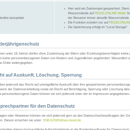
Hier wird ein Zeitstempel gespeichert. Dient
Wasserstände auf
PEGELONLINE Mobil
. S
lonline.lastupdate
der Benutzer immer aktuelle Wasserstände
Die Funktion existiert nur auf
PEGELONLINE
Die Speicherung erfolgt im "Local Storage"
derjährigenschutz
nen unter 18 Jahren dürfen ohne Zustimmung der Eltern oder Erziehungsberechtigten keine
n keine personenbezogenen Daten von Kindern und Jugendlichen angefordert. Wissentlich 
an Dritte weitergegeben.
ht auf Auskunft, Löschung, Sperrung
aben jederzeit das Recht auf unentgeltliche Auskunft über ihre gespeicherten personenbez
weck der Datenverarbeitung sowie ein Recht auf Berichtigung, Sperrung oder Löschung dies
 personenbezogene Daten können sie sich jederzeit unter der im Impressum angegebenen
prechpartner für den Datenschutz
ragen oder Hinweisen können sie sich jederzeit gern an den Datenschutzbeauftragten der Ge
n. Diesen erreichen sie unter:
DSB.GDWS@wsv.bund.de
ständige datenschutzrechtliche Aufsichtsbehörde ist die Bundesbeauftragte für Datenschutz u