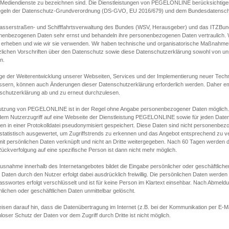
s Mediendienste zu bezeichnen sind. Die Dienstleistungen von PEGELONLINE berücksichtigen
egeln der Datenschutz-Grundverordnung (DS-GVO, EU 2016/679) und dem Bundesdatensc
asserstraßen- und Schifffahrtsverwaltung des Bundes (WSV, Herausgeber) und das ITZBund
nenbezogenen Daten sehr ernst und behandeln ihre personenbezogenen Daten vertraulich. W
 erheben und wie wir sie verwenden. Wir haben technische und organisatorische Maßnahmen g
zlichen Vorschriften über den Datenschutz sowie diese Datenschutzerklärung sowohl von uns
n.
ge der Weiterentwicklung unserer Webseiten, Services und der Implementierung neuer Techn
ssern, können auch Änderungen dieser Datenschutzerklärung erforderlich werden. Daher emp
schutzerklärung ab und zu erneut durchzulesen.
utzung von PEGELONLINE ist in der Regel ohne Angabe personenbezogener Daten möglich.
edem Nutzerzugriff auf eine Webseite der Dienstleistung PEGELONLINE sowie für jeden Dat
en in einer Protokolldatei pseudonymisiert gespeichert. Diese Daten sind nicht personenbez
statistisch ausgewertet, um Zugriffstrends zu erkennen und das Angebot entsprechend zu 
mit persönlichen Daten verknüpft und nicht an Dritte weitergegeben. Nach 60 Tagen werden d
ückverfolgung auf eine spezifische Person ist dann nicht mehr möglich.
Ausnahme innerhalb des Internetangebotes bildet die Eingabe persönlicher oder geschäftlic
 Daten durch den Nutzer erfolgt dabei ausdrücklich freiwillig. Die persönlichen Daten werden
asswortes erfolgt verschlüsselt und ist für keine Person im Klartext einsehbar. Nach Abmel
lichen oder geschäftlichen Daten unmittelbar gelöscht.
isen darauf hin, dass die Datenübertragung im Internet (z.B. bei der Kommunikation per E-Ma
loser Schutz der Daten vor dem Zugriff durch Dritte ist nicht möglich.