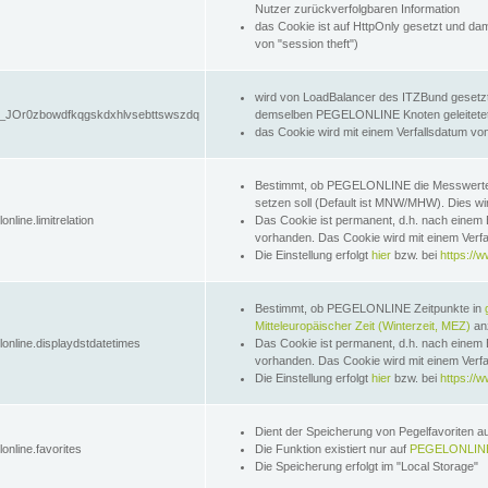
Nutzer zurückverfolgbaren Information
das Cookie ist auf HttpOnly gesetzt und dam
von "session theft")
wird von LoadBalancer des ITZBund gesetzt
JOr0zbowdfkqgskdxhlvsebttswszdq
demselben PEGELONLINE Knoten geleitetet w
das Cookie wird mit einem Verfallsdatum vo
Bestimmt, ob PEGELONLINE die Messwer
setzen soll (Default ist MNW/MHW). Dies wirk
online.limitrelation
Das Cookie ist permanent, d.h. nach einem 
vorhanden. Das Cookie wird mit einem Verfa
Die Einstellung erfolgt
hier
bzw. bei
https://w
Bestimmt, ob PEGELONLINE Zeitpunkte in
Mitteleuropäischer Zeit (Winterzeit, MEZ)
anz
lonline.displaydstdatetimes
Das Cookie ist permanent, d.h. nach einem 
vorhanden. Das Cookie wird mit einem Verfa
Die Einstellung erfolgt
hier
bzw. bei
https://w
Dient der Speicherung von Pegelfavoriten 
online.favorites
Die Funktion existiert nur auf
PEGELONLINE
Die Speicherung erfolgt im "Local Storage"