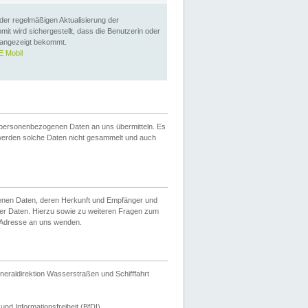
 der regelmäßigen Aktualisierung der
omit wird sichergestellt, dass die Benutzerin oder
 angezeigt bekommt.
 Mobil
 personenbezogenen Daten an uns übermitteln. Es
werden solche Daten nicht gesammelt und auch
ogenen Daten, deren Herkunft und Empfänger und
er Daten. Hierzu sowie zu weiteren Fragen zum
 Adresse an uns wenden.
neraldirektion Wasserstraßen und Schifffahrt
nd Informationsfreiheit (BfDI).