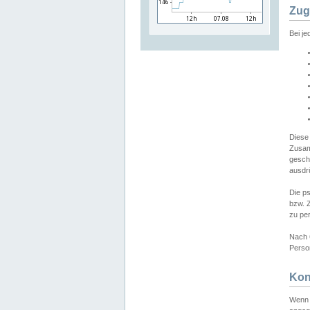
Zug
Bei j
Diese
Zusam
gesch
ausdrü
Die p
bzw. 
zu pe
Nach 
Person
Kon
Wenn 