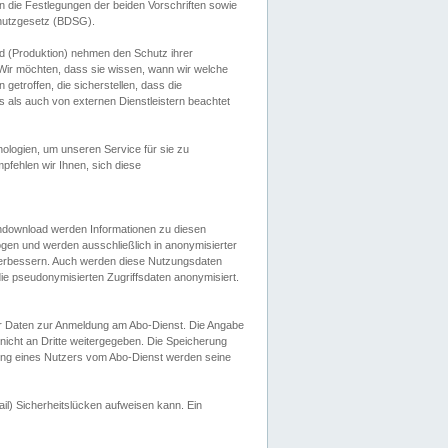
 die Festlegungen der beiden Vorschriften sowie
hutzgesetz (BDSG).
 (Produktion) nehmen den Schutz ihrer
ir möchten, dass sie wissen, wann wir welche
etroffen, die sicherstellen, dass die
 als auch von externen Dienstleistern beachtet
ologien, um unseren Service für sie zu
fehlen wir Ihnen, sich diese
endownload werden Informationen zu diesen
ogen und werden ausschließlich in anonymisierter
verbessern. Auch werden diese Nutzungsdaten
ie pseudonymisierten Zugriffsdaten anonymisiert.
her Daten zur Anmeldung am Abo-Dienst. Die Angabe
 nicht an Dritte weitergegeben. Die Speicherung
dung eines Nutzers vom Abo-Dienst werden seine
il) Sicherheitslücken aufweisen kann. Ein