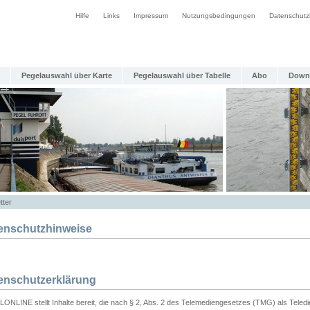
Hilfe
Links
Impressum
Nutzungsbedingungen
Datenschutz
Pegelauswahl über Karte
Pegelauswahl über Tabelle
Abo
Down
tter
enschutzhinweise
enschutzerklärung
ONLINE stellt Inhalte bereit, die nach § 2, Abs. 2 des Telemediengesetzes (TMG) als Teled