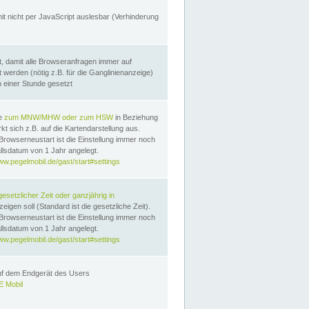
it nicht per JavaScript auslesbar (Verhinderung
, damit alle Browseranfragen immer auf
erden (nötig z.B. für die Ganglinienanzeige)
n einer Stunde gesetzt
te
zum MNW/MHW oder zum HSW
in Beziehung
t sich z.B. auf die Kartendarstellung aus.
Browserneustart ist die Einstellung immer noch
llsdatum von 1 Jahr angelegt.
ww.pegelmobil.de/gast/start#settings
gesetzlicher Zeit oder ganzjährig in
eigen soll (Standard ist die gesetzliche Zeit).
Browserneustart ist die Einstellung immer noch
llsdatum von 1 Jahr angelegt.
ww.pegelmobil.de/gast/start#settings
auf dem Endgerät des Users
 Mobil