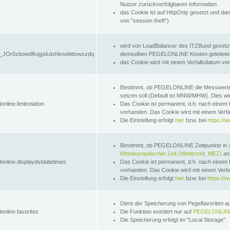
Nutzer zurückverfolgbaren Information
das Cookie ist auf HttpOnly gesetzt und dam
von "session theft")
wird von LoadBalancer des ITZBund gesetzt
JOr0zbowdfkqgskdxhlvsebttswszdq
demselben PEGELONLINE Knoten geleitetet w
das Cookie wird mit einem Verfallsdatum vo
Bestimmt, ob PEGELONLINE die Messwer
setzen soll (Default ist MNW/MHW). Dies wirk
online.limitrelation
Das Cookie ist permanent, d.h. nach einem 
vorhanden. Das Cookie wird mit einem Verfa
Die Einstellung erfolgt
hier
bzw. bei
https://w
Bestimmt, ob PEGELONLINE Zeitpunkte in
Mitteleuropäischer Zeit (Winterzeit, MEZ)
anz
lonline.displaydstdatetimes
Das Cookie ist permanent, d.h. nach einem 
vorhanden. Das Cookie wird mit einem Verfa
Die Einstellung erfolgt
hier
bzw. bei
https://w
Dient der Speicherung von Pegelfavoriten 
online.favorites
Die Funktion existiert nur auf
PEGELONLINE
Die Speicherung erfolgt im "Local Storage"