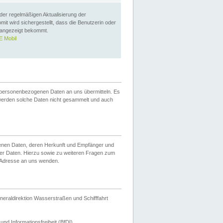
 der regelmäßigen Aktualisierung der
omit wird sichergestellt, dass die Benutzerin oder
 angezeigt bekommt.
 Mobil
 personenbezogenen Daten an uns übermitteln. Es
werden solche Daten nicht gesammelt und auch
ogenen Daten, deren Herkunft und Empfänger und
er Daten. Hierzu sowie zu weiteren Fragen zum
 Adresse an uns wenden.
neraldirektion Wasserstraßen und Schifffahrt
nd Informationsfreiheit (BfDI).