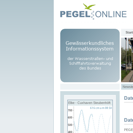
Start
Newsle
Dat
Elbe - Cuxhaven Steubenhöft
Dat
PEGEL