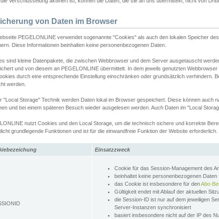
ie Verschlüsselung aktiviert ist, können die Daten, die sie an uns übermitteln, nicht von Dri
icherung von Daten im Browser
ebseite PEGELONLINE verwendet sogenannte "Cookies" als auch den lokalen Speicher des 
hern. Diese Informationen beinhalten keine personenbezogenen Daten.
es sind kleine Datenpakete, die zwischen Webbrowser und dem Server ausgetauscht werde
ichert und von diesem an PEGELONLINE übermittelt. In dem jeweils genutzten Webbrowser
ookies durch eine entsprechende Einstellung einschränken oder grundsätzlich verhindern. B
cht werden.
er "Local Storage" Technik werden Daten lokal im Browser gespeichert. Diese können auch 
hen und bei einem späteren Besuch wieder ausgelesen werden. Auch Daten im "Local Storag
ONLINE nutzt Cookies und den Local Storage, um die technisch sichere und korrekte Bereit
icht grundlegende Funktionen und ist für die einwandfreie Funktion der Website erforderlich.
kiebezeichung
Einsatzzweck
Cookie für das Session-Management des 
beinhaltet keine personenbezogenen Daten
das Cookie ist insbesondere für den
Abo-Be
Gültigkeit endet mit Ablauf der aktuellen Sit
die Session-ID ist nur auf dem jeweiligen Se
SSIONID
Server-Instanzen synchronisiert
basiert insbesondere nicht auf der IP des N