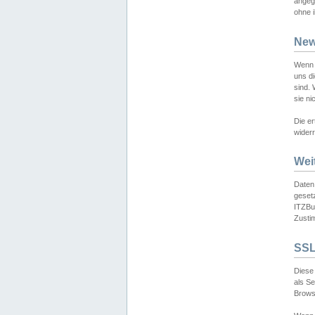
angeg
ohne i
New
Wenn 
uns d
sind.
sie ni
Die er
widerr
Wei
Daten,
gesetz
ITZBun
Zusti
SSL
Diese 
als S
Browse