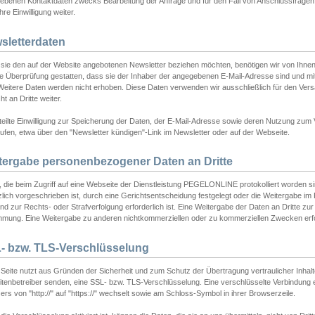
ebenen Kontaktdaten zwecks Bearbeitung der Anfrage und für den Fall von Anschlussfragen b
hre Einwilligung weiter.
sletterdaten
sie den auf der Website angebotenen Newsletter beziehen möchten, benötigen wir von Ihnen
ie Überprüfung gestatten, dass sie der Inhaber der angegebenen E-Mail-Adresse sind und m
 Weitere Daten werden nicht erhoben. Diese Daten verwenden wir ausschließlich für den Ver
cht an Dritte weiter.
teilte Einwilligung zur Speicherung der Daten, der E-Mail-Adresse sowie deren Nutzung zum
ufen, etwa über den "Newsletter kündigen"-Link im Newsletter oder auf der Webseite.
tergabe personenbezogener Daten an Dritte
 die beim Zugriff auf eine Webseite der Dienstleistung PEGELONLINE protokolliert worden sind
lich vorgeschrieben ist, durch eine Gerichtsentscheidung festgelegt oder die Weitergabe im Fa
d zur Rechts- oder Strafverfolgung erforderlich ist. Eine Weitergabe der Daten an Dritte zur 
mmung. Eine Weitergabe zu anderen nichtkommerziellen oder zu kommerziellen Zwecken erfol
- bzw. TLS-Verschlüsselung
Seite nutzt aus Gründen der Sicherheit und zum Schutz der Übertragung vertraulicher Inhalte
eitenbetreiber senden, eine SSL- bzw. TLS-Verschlüsselung. Eine verschlüsselte Verbindung 
rs von "http://" auf "https://" wechselt sowie am Schloss-Symbol in ihrer Browserzeile.