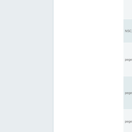
NSC_
pegel
pege
pegel