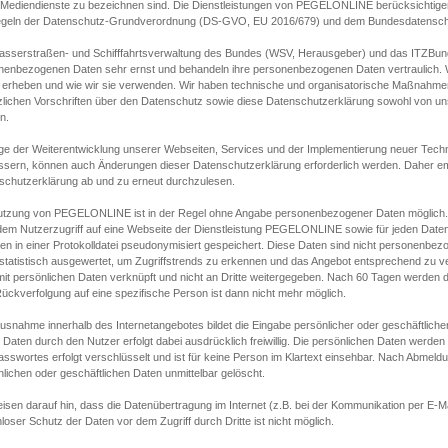
s Mediendienste zu bezeichnen sind. Die Dienstleistungen von PEGELONLINE berücksichtigen
egeln der Datenschutz-Grundverordnung (DS-GVO, EU 2016/679) und dem Bundesdatensc
asserstraßen- und Schifffahrtsverwaltung des Bundes (WSV, Herausgeber) und das ITZBund
nenbezogenen Daten sehr ernst und behandeln ihre personenbezogenen Daten vertraulich. W
 erheben und wie wir sie verwenden. Wir haben technische und organisatorische Maßnahmen g
zlichen Vorschriften über den Datenschutz sowie diese Datenschutzerklärung sowohl von uns
n.
ge der Weiterentwicklung unserer Webseiten, Services und der Implementierung neuer Techn
ssern, können auch Änderungen dieser Datenschutzerklärung erforderlich werden. Daher emp
schutzerklärung ab und zu erneut durchzulesen.
utzung von PEGELONLINE ist in der Regel ohne Angabe personenbezogener Daten möglich.
edem Nutzerzugriff auf eine Webseite der Dienstleistung PEGELONLINE sowie für jeden Dat
en in einer Protokolldatei pseudonymisiert gespeichert. Diese Daten sind nicht personenbez
statistisch ausgewertet, um Zugriffstrends zu erkennen und das Angebot entsprechend zu 
mit persönlichen Daten verknüpft und nicht an Dritte weitergegeben. Nach 60 Tagen werden d
ückverfolgung auf eine spezifische Person ist dann nicht mehr möglich.
Ausnahme innerhalb des Internetangebotes bildet die Eingabe persönlicher oder geschäftlic
 Daten durch den Nutzer erfolgt dabei ausdrücklich freiwillig. Die persönlichen Daten werden
asswortes erfolgt verschlüsselt und ist für keine Person im Klartext einsehbar. Nach Abmel
lichen oder geschäftlichen Daten unmittelbar gelöscht.
isen darauf hin, dass die Datenübertragung im Internet (z.B. bei der Kommunikation per E-Ma
loser Schutz der Daten vor dem Zugriff durch Dritte ist nicht möglich.