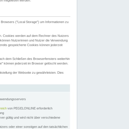
tten mitgelesen werden.
Browsers ("Local Storage") um Informationen zu
n. Cookies werden auf dem Rechner des Nutzers
 können Nutzerinnen und Nutzer die Verwendung
ereits gespeicherte Cookies können jederzeit
nach dem Schließen des Browserfensters weiterhin
e" können jederzeit im Browser gelöscht werden.
stellung der Webseite zu gewährleisten. Dies
Anwendungsservers
reich
von PEGELONLINE erforderlich
zung
rver gültig und wird nicht über verschiedene
utzers oder einer sonstigen auf den tatsächlichen