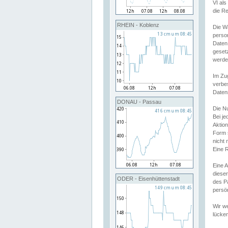
VI al
die R
RHEIN - Koblenz
Die W
perso
Daten
geset
werde
Im Zu
verbe
Daten
DONAU - Passau
Die N
Bei j
Aktion
Form 
nicht 
Eine R
Eine 
dieser
ODER - Eisenhüttenstadt
des P
persön
Wir we
lücken