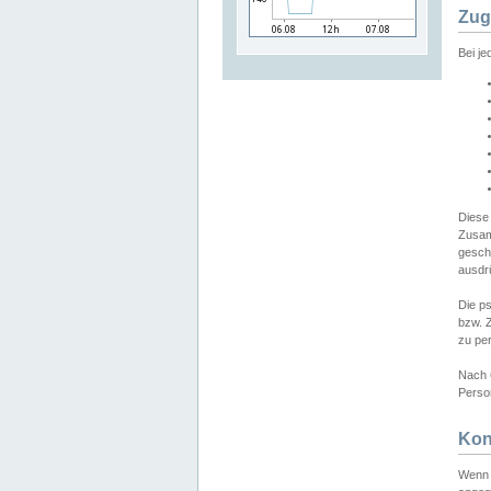
Zug
Bei j
Diese
Zusam
gesch
ausdrü
Die p
bzw. 
zu pe
Nach 
Person
Kon
Wenn 