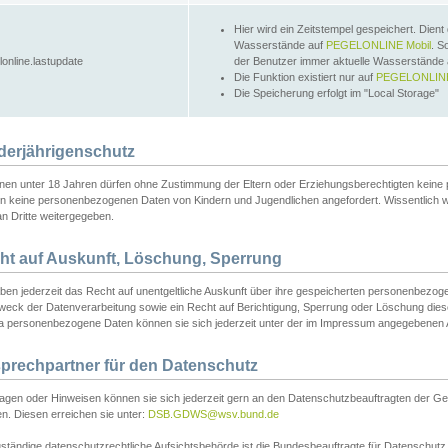
Hier wird ein Zeitstempel gespeichert. Dient
Wasserstände auf
PEGELONLINE Mobil
. S
lonline.lastupdate
der Benutzer immer aktuelle Wasserstände
Die Funktion existiert nur auf
PEGELONLINE
Die Speicherung erfolgt im "Local Storage"
derjährigenschutz
nen unter 18 Jahren dürfen ohne Zustimmung der Eltern oder Erziehungsberechtigten keine
n keine personenbezogenen Daten von Kindern und Jugendlichen angefordert. Wissentlich 
an Dritte weitergegeben.
ht auf Auskunft, Löschung, Sperrung
aben jederzeit das Recht auf unentgeltliche Auskunft über ihre gespeicherten personenbez
weck der Datenverarbeitung sowie ein Recht auf Berichtigung, Sperrung oder Löschung dies
 personenbezogene Daten können sie sich jederzeit unter der im Impressum angegebenen
prechpartner für den Datenschutz
ragen oder Hinweisen können sie sich jederzeit gern an den Datenschutzbeauftragten der Ge
n. Diesen erreichen sie unter:
DSB.GDWS@wsv.bund.de
ständige datenschutzrechtliche Aufsichtsbehörde ist die Bundesbeauftragte für Datenschutz u