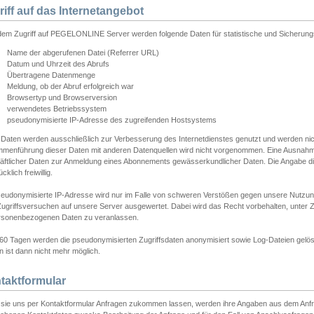
riff auf das Internetangebot
edem Zugriff auf PEGELONLINE Server werden folgende Daten für statistische und Sicherun
Name der abgerufenen Datei (Referrer URL)
Datum und Uhrzeit des Abrufs
Übertragene Datenmenge
Meldung, ob der Abruf erfolgreich war
Browsertyp und Browserversion
verwendetes Betriebssystem
pseudonymisierte IP-Adresse des zugreifenden Hostsystems
 Daten werden ausschließlich zur Verbesserung des Internetdienstes genutzt und werden ni
menführung dieser Daten mit anderen Datenquellen wird nicht vorgenommen. Eine Ausnahme 
äftlicher Daten zur Anmeldung eines Abonnements gewässerkundlicher Daten. Die Angabe die
cklich freiwillig.
seudonymisierte IP-Adresse wird nur im Falle von schweren Verstößen gegen unsere Nutzun
Zugriffsversuchen auf unsere Server ausgewertet. Dabei wird das Recht vorbehalten, unter Z
rsonenbezogenen Daten zu veranlassen.
60 Tagen werden die pseudonymisierten Zugriffsdaten anonymisiert sowie Log-Dateien gelösc
 ist dann nicht mehr möglich.
taktformular
sie uns per Kontaktformular Anfragen zukommen lassen, werden ihre Angaben aus dem Anfrag