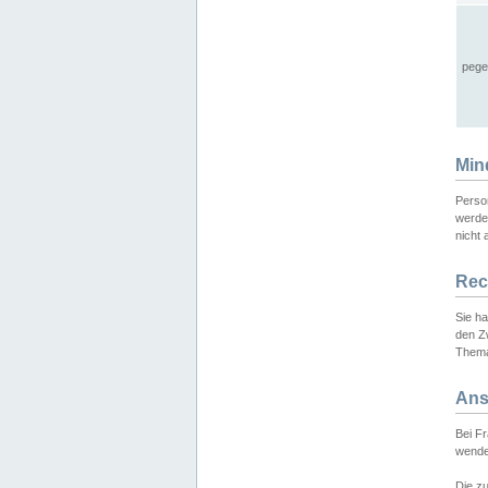
pege
Min
Perso
werde
nicht 
Rec
Sie h
den Z
Thema
Ans
Bei F
wende
Die zu