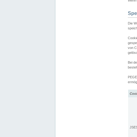
Wenn d
Spe
Die W
speic
Cooki
gespe
von C
gelös
Bei d
beste
PEGEL
ermögl
Coo
JSE