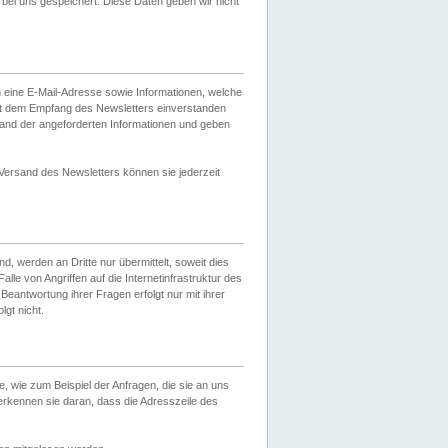
ei uns gespeichert. Diese Daten geben wir nicht
 eine E-Mail-Adresse sowie Informationen, welche
it dem Empfang des Newsletters einverstanden
sand der angeforderten Informationen und geben
 Versand des Newsletters können sie jederzeit
, werden an Dritte nur übermittelt, soweit dies
lle von Angriffen auf die Internetinfrastruktur des
Beantwortung ihrer Fragen erfolgt nur mit ihrer
gt nicht.
, wie zum Beispiel der Anfragen, die sie an uns
erkennen sie daran, dass die Adresszeile des