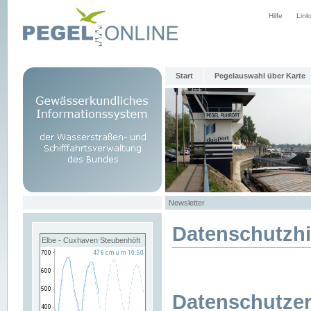
Hilfe
Link
Start
Pegelauswahl über Karte
Newsletter
Datenschutzh
Elbe - Cuxhaven Steubenhöft
Datenschutzer