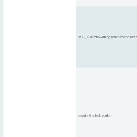
NSC_JOr0zbowdfkqgskdxhlvsebttsws
pegelonline.limitrelation