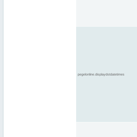
pegelonline.displaydstdatetimes