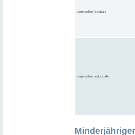
pegelonline.favorites
pegelonline.lastupdate
Minderjährige