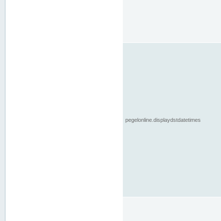
pegelonline.displaydstdatetimes