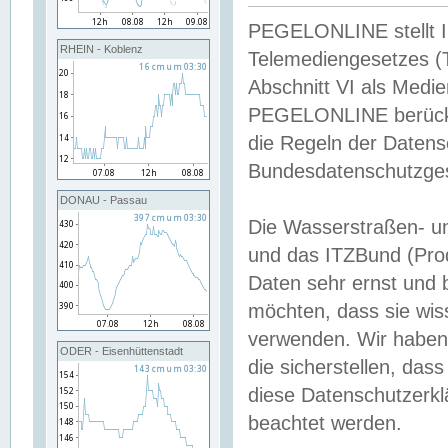
PEGELONLINE stellt Inh
RHEIN - Koblenz
Telemediengesetzes (
Abschnitt VI als Medie
PEGELONLINE berücksi
die Regeln der Date
Bundesdatenschutzge
DONAU - Passau
Die Wasserstraßen- u
und das ITZBund (Pro
Daten sehr ernst und 
möchten, dass sie wis
verwenden. Wir haben
ODER - Eisenhüttenstadt
die sicherstellen, das
diese Datenschutzerkl
beachtet werden.