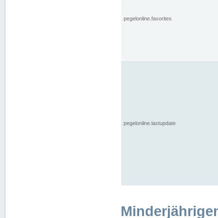
pegelonline.favorites
pegelonline.lastupdate
Minderjährige