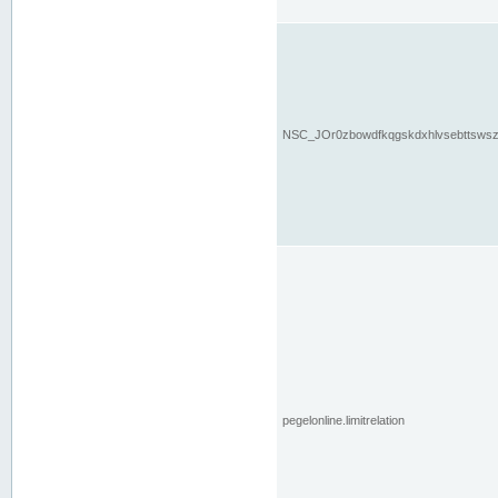
NSC_JOr0zbowdfkqgskdxhlvsebttsws
pegelonline.limitrelation