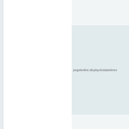
pegelonline.displaydstdatetimes