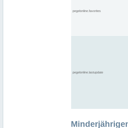
pegelonline.favorites
pegelonline.lastupdate
Minderjährige