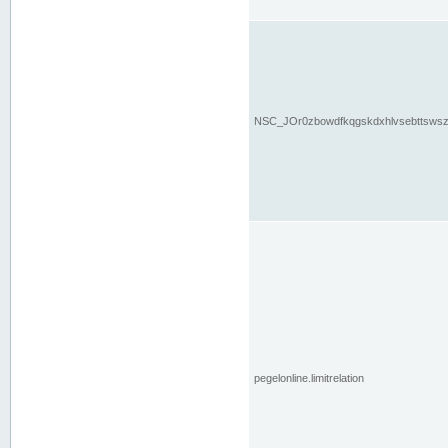
NSC_JOr0zbowdfkqgskdxhlvsebttsws
pegelonline.limitrelation