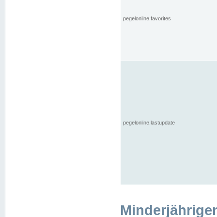
pegelonline.favorites
pegelonline.lastupdate
Minderjährige