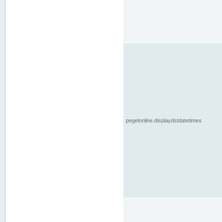
pegelonline.displaydstdatetimes