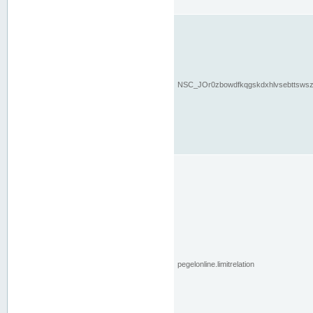
NSC_JOr0zbowdfkqgskdxhlvsebttsws
pegelonline.limitrelation