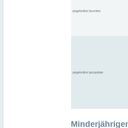
pegelonline.favorites
pegelonline.lastupdate
Minderjährige