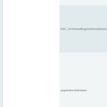
NSC_JOr0zbowdfkqgskdxhlvsebttsws
pegelonline.limitrelation