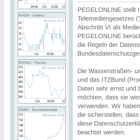
PEGELONLINE stellt Inh
RHEIN - Koblenz
Telemediengesetzes (
Abschnitt VI als Medie
PEGELONLINE berücksi
die Regeln der Date
Bundesdatenschutzge
DONAU - Passau
Die Wasserstraßen- u
und das ITZBund (Pro
Daten sehr ernst und 
möchten, dass sie wis
verwenden. Wir haben
ODER - Eisenhüttenstadt
die sicherstellen, das
diese Datenschutzerkl
beachtet werden.