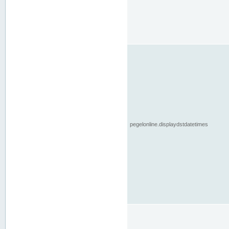
pegelonline.displaydstdatetimes