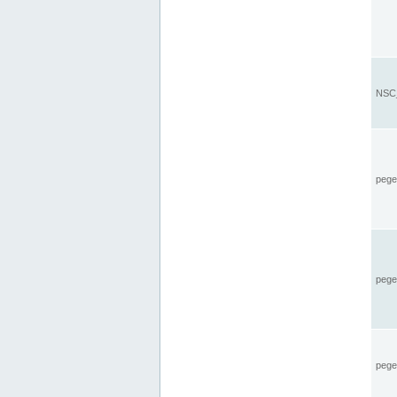
NSC_
pegel
pege
pegel