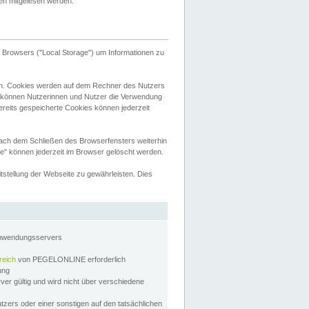
tten mitgelesen werden.
Browsers ("Local Storage") um Informationen zu
n. Cookies werden auf dem Rechner des Nutzers
 können Nutzerinnen und Nutzer die Verwendung
ereits gespeicherte Cookies können jederzeit
nach dem Schließen des Browserfensters weiterhin
e" können jederzeit im Browser gelöscht werden.
stellung der Webseite zu gewährleisten. Dies
Anwendungsservers
reich
von PEGELONLINE erforderlich
zung
rver gültig und wird nicht über verschiedene
utzers oder einer sonstigen auf den tatsächlichen