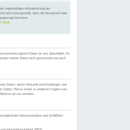
 der regelmäßigen Aktualisierung der
omit wird sichergestellt, dass die Benutzerin oder
 angezeigt bekommt.
 Mobil
 personenbezogenen Daten an uns übermitteln. Es
werden solche Daten nicht gesammelt und auch
ogenen Daten, deren Herkunft und Empfänger und
er Daten. Hierzu sowie zu weiteren Fragen zum
 Adresse an uns wenden.
neraldirektion Wasserstraßen und Schifffahrt
nd Informationsfreiheit (BfDI).