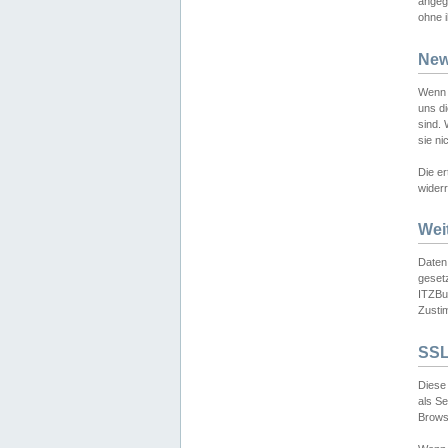
angeg
ohne i
New
Wenn 
uns d
sind.
sie ni
Die er
widerr
Wei
Daten,
gesetz
ITZBun
Zusti
SSL
Diese 
als S
Browse