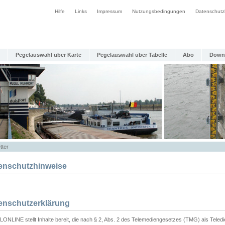
Hilfe
Links
Impressum
Nutzungsbedingungen
Datenschutz
Pegelauswahl über Karte
Pegelauswahl über Tabelle
Abo
Down
tter
enschutzhinweise
enschutzerklärung
ONLINE stellt Inhalte bereit, die nach § 2, Abs. 2 des Telemediengesetzes (TMG) als Teled