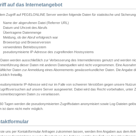
riff auf das Internetangebot
edem Zugriff auf PEGELONLINE Server werden folgende Daten für statistische und Sicherun
Name der abgerufenen Datei (Referrer URL)
Datum und Uhrzeit des Abrufs
Übertragene Datenmenge
Meldung, ob der Abruf erfolgreich war
Browsertyp und Browserversion
verwendetes Betriebssystem
pseudonymisierte IP-Adresse des zugreifenden Hostsystems
 Daten werden ausschließlich zur Verbesserung des Internetdienstes genutzt und werden ni
menführung dieser Daten mit anderen Datenquellen wird nicht vorgenommen. Eine Ausnahme 
äftlicher Daten zur Anmeldung eines Abonnements gewässerkundlicher Daten. Die Angabe die
cklich freiwillig.
seudonymisierte IP-Adresse wird nur im Falle von schweren Verstößen gegen unsere Nutzun
Zugriffsversuchen auf unsere Server ausgewertet. Dabei wird das Recht vorbehalten, unter Z
rsonenbezogenen Daten zu veranlassen.
60 Tagen werden die pseudonymisierten Zugriffsdaten anonymisiert sowie Log-Dateien gelösc
 ist dann nicht mehr möglich.
taktformular
sie uns per Kontaktformular Anfragen zukommen lassen, werden ihre Angaben aus dem Anfrag