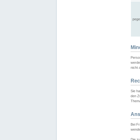
pege
Min
Perso
werde
nicht 
Rec
Sie h
den Z
Thema
Ans
Bei F
wende
Die zu