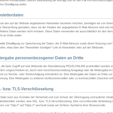
ebenen Kontaktdaten zwecks Bearbeitung der Anfrage und für den Fall von Anschlussfragen b
hre Einwilligung weiter.
sletterdaten
sie den auf der Website angebotenen Newsletter beziehen möchten, benötigen wir von Ihnen
ie Überprüfung gestatten, dass sie der Inhaber der angegebenen E-Mail-Adresse sind und m
 Weitere Daten werden nicht erhoben. Diese Daten verwenden wir ausschließlich für den Ver
cht an Dritte weiter.
teilte Einwilligung zur Speicherung der Daten, der E-Mail-Adresse sowie deren Nutzung zum
ufen, etwa über den "Newsletter kündigen"-Link im Newsletter oder auf der Webseite.
tergabe personenbezogener Daten an Dritte
 die beim Zugriff auf eine Webseite der Dienstleistung PEGELONLINE protokolliert worden sind
lich vorgeschrieben ist, durch eine Gerichtsentscheidung festgelegt oder die Weitergabe im Fa
d zur Rechts- oder Strafverfolgung erforderlich ist. Eine Weitergabe der Daten an Dritte zur 
mmung. Eine Weitergabe zu anderen nichtkommerziellen oder zu kommerziellen Zwecken erfol
- bzw. TLS-Verschlüsselung
Seite nutzt aus Gründen der Sicherheit und zum Schutz der Übertragung vertraulicher Inhalte
eitenbetreiber senden, eine SSL- bzw. TLS-Verschlüsselung. Eine verschlüsselte Verbindung 
rs von "http://" auf "https://" wechselt sowie am Schloss-Symbol in ihrer Browserzeile.