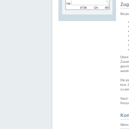
Zug
Bei j
Diese
Zusam
gesch
ausdrü
Die p
bzw. 
zu pe
Nach 
Person
Kon
Wenn 