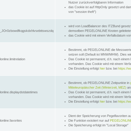
Nutzer zurückverfolgbaren Information
das Cookie ist auf HttpOnly gesetzt und dam
von "session theft")
wird von LoadBalancer des ITZBund gesetzt
JOr0zbowdfkqgskdxhlvsebttswszdq
demselben PEGELONLINE Knoten geleitetet w
das Cookie wird mit einem Verfallsdatum vo
Bestimmt, ob PEGELONLINE die Messwer
setzen soll (Default ist MNW/MHW). Dies wirk
online.limitrelation
Das Cookie ist permanent, d.h. nach einem 
vorhanden. Das Cookie wird mit einem Verfa
Die Einstellung erfolgt
hier
bzw. bei
https://w
Bestimmt, ob PEGELONLINE Zeitpunkte in
Mitteleuropäischer Zeit (Winterzeit, MEZ)
anz
lonline.displaydstdatetimes
Das Cookie ist permanent, d.h. nach einem 
vorhanden. Das Cookie wird mit einem Verfa
Die Einstellung erfolgt
hier
bzw. bei
https://w
Dient der Speicherung von Pegelfavoriten 
online.favorites
Die Funktion existiert nur auf
PEGELONLINE
Die Speicherung erfolgt im "Local Storage"