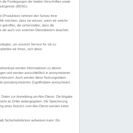
 die Festlegungen der beiden Vorschriften sowie
hutzgesetz (BDSG).
 (Produktion) nehmen den Schutz ihrer
ir möchten, dass sie wissen, wann wir welche
etroffen, die sicherstellen, dass die
 als auch von externen Dienstleistern beachtet
ologien, um unseren Service für sie zu
fehlen wir Ihnen, sich diese
endownload werden Informationen zu diesen
ogen und werden ausschließlich in anonymisierter
verbessern. Auch werden diese Nutzungsdaten
ie pseudonymisierten Zugriffsdaten anonymisiert.
her Daten zur Anmeldung am Abo-Dienst. Die Angabe
 nicht an Dritte weitergegeben. Die Speicherung
dung eines Nutzers vom Abo-Dienst werden seine
il) Sicherheitslücken aufweisen kann. Ein