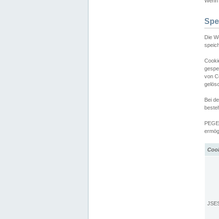
Wenn d
Spe
Die W
speic
Cooki
gespe
von C
gelös
Bei d
beste
PEGEL
ermögl
Coo
JSE