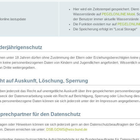
Hier wird ein Zeitstempel gespeichert. Dient
Wasserstände auf
PEGELONLINE Mobil
. S
lonline.lastupdate
der Benutzer immer aktuelle Wasserstände
Die Funktion existiert nur auf
PEGELONLINE
Die Speicherung erfolgt im "Local Storage"
derjährigenschutz
nen unter 18 Jahren dürfen ohne Zustimmung der Eltern oder Erziehungsberechtigten keine
n keine personenbezogenen Daten von Kindern und Jugendlichen angefordert. Wissentlich 
an Dritte weitergegeben.
ht auf Auskunft, Löschung, Sperrung
aben jederzeit das Recht auf unentgeltliche Auskunft über ihre gespeicherten personenbez
weck der Datenverarbeitung sowie ein Recht auf Berichtigung, Sperrung oder Löschung dies
 personenbezogene Daten können sie sich jederzeit unter der im Impressum angegebenen
prechpartner für den Datenschutz
ragen oder Hinweisen können sie sich jederzeit gern an den Datenschutzbeauftragten der Ge
n. Diesen erreichen sie unter:
DSB.GDWS@wsv.bund.de
ständige datenschutzrechtliche Aufsichtsbehörde ist die Bundesbeauftragte für Datenschutz u