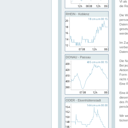
VI al
die R
RHEIN - Koblenz
Die W
perso
Daten
geset
werde
Im Zu
verbe
Daten
DONAU - Passau
Die N
Bei j
Aktion
Form 
nicht 
Eine R
Eine 
dieser
ODER - Eisenhüttenstadt
des P
persön
Wir we
lücken