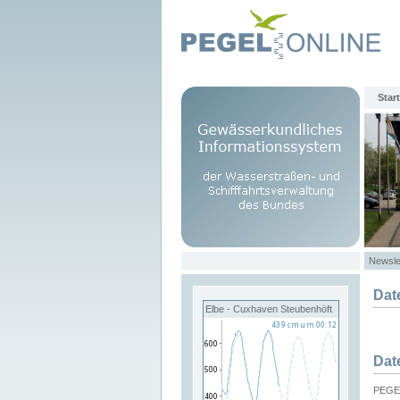
Start
Newsle
Dat
Elbe - Cuxhaven Steubenhöft
Dat
PEGEL