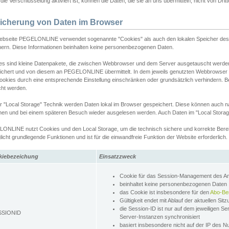
ie Verschlüsselung aktiviert ist, können die Daten, die sie an uns übermitteln, nicht von Dri
icherung von Daten im Browser
ebseite PEGELONLINE verwendet sogenannte "Cookies" als auch den lokalen Speicher des 
hern. Diese Informationen beinhalten keine personenbezogenen Daten.
es sind kleine Datenpakete, die zwischen Webbrowser und dem Server ausgetauscht werde
ichert und von diesem an PEGELONLINE übermittelt. In dem jeweils genutzten Webbrowser
ookies durch eine entsprechende Einstellung einschränken oder grundsätzlich verhindern. B
cht werden.
er "Local Storage" Technik werden Daten lokal im Browser gespeichert. Diese können auch 
hen und bei einem späteren Besuch wieder ausgelesen werden. Auch Daten im "Local Storag
ONLINE nutzt Cookies und den Local Storage, um die technisch sichere und korrekte Bereit
icht grundlegende Funktionen und ist für die einwandfreie Funktion der Website erforderlich.
kiebezeichung
Einsatzzweck
Cookie für das Session-Management des 
beinhaltet keine personenbezogenen Daten
das Cookie ist insbesondere für den
Abo-Be
Gültigkeit endet mit Ablauf der aktuellen Sit
die Session-ID ist nur auf dem jeweiligen Se
SSIONID
Server-Instanzen synchronisiert
basiert insbesondere nicht auf der IP des N