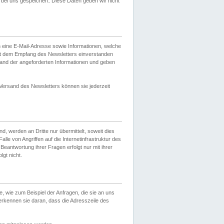
ei uns gespeichert. Diese Daten geben wir nicht
 eine E-Mail-Adresse sowie Informationen, welche
it dem Empfang des Newsletters einverstanden
sand der angeforderten Informationen und geben
 Versand des Newsletters können sie jederzeit
, werden an Dritte nur übermittelt, soweit dies
lle von Angriffen auf die Internetinfrastruktur des
Beantwortung ihrer Fragen erfolgt nur mit ihrer
gt nicht.
, wie zum Beispiel der Anfragen, die sie an uns
erkennen sie daran, dass die Adresszeile des