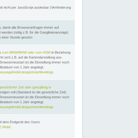
it nicht per JavaScript auslesbar (Verhinderung
, damit alle Browseranfragen immer auf
erden (nötig z.B. für die Ganglinienanzeige)
n einer Stunde gesetzt
te
zum MNW/MHW oder zum HSW
in Beziehung
t sich z.B. auf die Kartendarstellung aus.
Browserneustart ist die Einstellung immer noch
llsdatum von 1 Jahr angelegt.
ww.pegelmobil.de/gast/start#settings
gesetzlicher Zeit oder ganzjährig in
eigen soll (Standard ist die gesetzliche Zeit).
Browserneustart ist die Einstellung immer noch
llsdatum von 1 Jahr angelegt.
ww.pegelmobil.de/gast/start#settings
auf dem Endgerät des Users
 Mobil