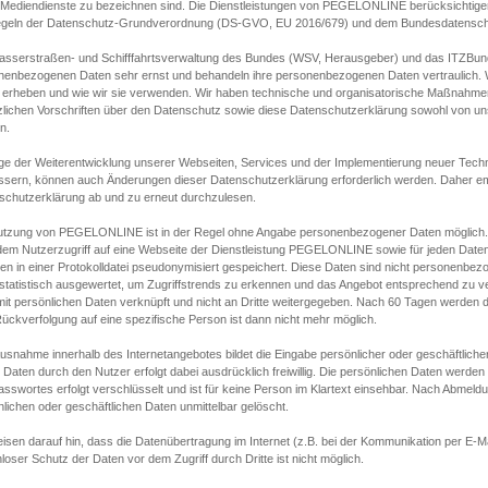
s Mediendienste zu bezeichnen sind. Die Dienstleistungen von PEGELONLINE berücksichtigen
egeln der Datenschutz-Grundverordnung (DS-GVO, EU 2016/679) und dem Bundesdatensc
asserstraßen- und Schifffahrtsverwaltung des Bundes (WSV, Herausgeber) und das ITZBund
nenbezogenen Daten sehr ernst und behandeln ihre personenbezogenen Daten vertraulich. W
 erheben und wie wir sie verwenden. Wir haben technische und organisatorische Maßnahmen g
zlichen Vorschriften über den Datenschutz sowie diese Datenschutzerklärung sowohl von uns
n.
ge der Weiterentwicklung unserer Webseiten, Services und der Implementierung neuer Techn
ssern, können auch Änderungen dieser Datenschutzerklärung erforderlich werden. Daher emp
schutzerklärung ab und zu erneut durchzulesen.
utzung von PEGELONLINE ist in der Regel ohne Angabe personenbezogener Daten möglich.
edem Nutzerzugriff auf eine Webseite der Dienstleistung PEGELONLINE sowie für jeden Dat
en in einer Protokolldatei pseudonymisiert gespeichert. Diese Daten sind nicht personenbez
statistisch ausgewertet, um Zugriffstrends zu erkennen und das Angebot entsprechend zu 
mit persönlichen Daten verknüpft und nicht an Dritte weitergegeben. Nach 60 Tagen werden d
ückverfolgung auf eine spezifische Person ist dann nicht mehr möglich.
Ausnahme innerhalb des Internetangebotes bildet die Eingabe persönlicher oder geschäftlic
 Daten durch den Nutzer erfolgt dabei ausdrücklich freiwillig. Die persönlichen Daten werden
asswortes erfolgt verschlüsselt und ist für keine Person im Klartext einsehbar. Nach Abmel
lichen oder geschäftlichen Daten unmittelbar gelöscht.
isen darauf hin, dass die Datenübertragung im Internet (z.B. bei der Kommunikation per E-Ma
loser Schutz der Daten vor dem Zugriff durch Dritte ist nicht möglich.