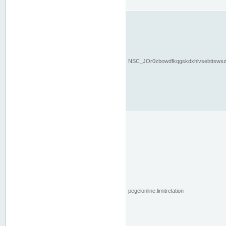
NSC_JOr0zbowdfkqgskdxhlvsebttsws
pegelonline.limitrelation