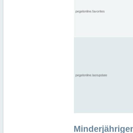
pegelonline.favorites
pegelonline.lastupdate
Minderjährige