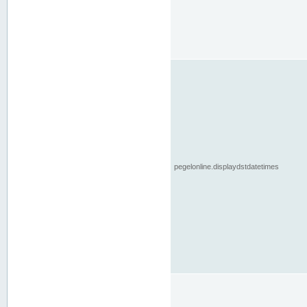
pegelonline.displaydstdatetimes