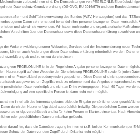
s Mediendienste zu bezeichnen sind. Die Dienstleistungen von PEGELONLINE berücksichtigen
egeln der Datenschutz-Grundverordnung (DS-GVO, EU 2016/679) und dem Bundesdatensc
asserstraßen- und Schifffahrtsverwaltung des Bundes (WSV, Herausgeber) und das ITZBund
nenbezogenen Daten sehr ernst und behandeln ihre personenbezogenen Daten vertraulich. W
 erheben und wie wir sie verwenden. Wir haben technische und organisatorische Maßnahmen g
zlichen Vorschriften über den Datenschutz sowie diese Datenschutzerklärung sowohl von uns
n.
ge der Weiterentwicklung unserer Webseiten, Services und der Implementierung neuer Techn
ssern, können auch Änderungen dieser Datenschutzerklärung erforderlich werden. Daher emp
schutzerklärung ab und zu erneut durchzulesen.
utzung von PEGELONLINE ist in der Regel ohne Angabe personenbezogener Daten möglich.
edem Nutzerzugriff auf eine Webseite der Dienstleistung PEGELONLINE sowie für jeden Dat
en in einer Protokolldatei pseudonymisiert gespeichert. Diese Daten sind nicht personenbez
statistisch ausgewertet, um Zugriffstrends zu erkennen und das Angebot entsprechend zu 
mit persönlichen Daten verknüpft und nicht an Dritte weitergegeben. Nach 60 Tagen werden d
ückverfolgung auf eine spezifische Person ist dann nicht mehr möglich.
Ausnahme innerhalb des Internetangebotes bildet die Eingabe persönlicher oder geschäftlic
 Daten durch den Nutzer erfolgt dabei ausdrücklich freiwillig. Die persönlichen Daten werden
asswortes erfolgt verschlüsselt und ist für keine Person im Klartext einsehbar. Nach Abmel
lichen oder geschäftlichen Daten unmittelbar gelöscht.
isen darauf hin, dass die Datenübertragung im Internet (z.B. bei der Kommunikation per E-Ma
loser Schutz der Daten vor dem Zugriff durch Dritte ist nicht möglich.