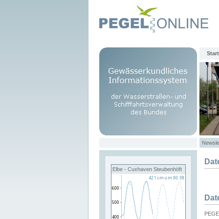
Start
Newsle
Dat
Elbe - Cuxhaven Steubenhöft
Dat
PEGEL