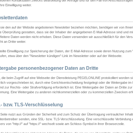
ebenen Kontaktdaten zwecks Bearbeitung der Anfrage und für den Fall von Anschlussfragen b
hre Einwilligung weiter.
sletterdaten
sie den auf der Website angebotenen Newsletter beziehen möchten, benötigen wir von Ihnen
ie Überprüfung gestatten, dass sie der Inhaber der angegebenen E-Mail-Adresse sind und m
 Weitere Daten werden nicht erhoben. Diese Daten verwenden wir ausschließlich für den Ver
cht an Dritte weiter.
teilte Einwilligung zur Speicherung der Daten, der E-Mail-Adresse sowie deren Nutzung zum
ufen, etwa über den "Newsletter kündigen"-Link im Newsletter oder auf der Webseite.
tergabe personenbezogener Daten an Dritte
 die beim Zugriff auf eine Webseite der Dienstleistung PEGELONLINE protokolliert worden sind
lich vorgeschrieben ist, durch eine Gerichtsentscheidung festgelegt oder die Weitergabe im Fa
d zur Rechts- oder Strafverfolgung erforderlich ist. Eine Weitergabe der Daten an Dritte zur 
mmung. Eine Weitergabe zu anderen nichtkommerziellen oder zu kommerziellen Zwecken erfol
- bzw. TLS-Verschlüsselung
Seite nutzt aus Gründen der Sicherheit und zum Schutz der Übertragung vertraulicher Inhalte
eitenbetreiber senden, eine SSL- bzw. TLS-Verschlüsselung. Eine verschlüsselte Verbindung 
rs von "http://" auf "https://" wechselt sowie am Schloss-Symbol in ihrer Browserzeile.