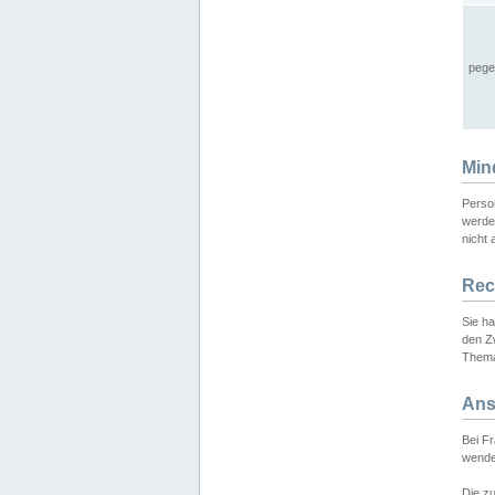
pege
Min
Perso
werde
nicht 
Rec
Sie h
den Z
Thema
Ans
Bei F
wende
Die zu