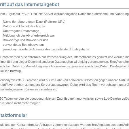
riff auf das Internetangebot
edem Zugriff auf PEGELONLINE Server werden folgende Daten für statistische und Sicherun
Name der abgerufenen Datei (Referrer URL)
Datum und Uhrzeit des Abrufs
Übertragene Datenmenge
Meldung, ob der Abruf erfolgreich war
Browsertyp und Browserversion
verwendetes Betriebssystem
pseudonymisierte IP-Adresse des zugreifenden Hostsystems
 Daten werden ausschließlich zur Verbesserung des Internetdienstes genutzt und werden ni
menführung dieser Daten mit anderen Datenquellen wird nicht vorgenommen. Eine Ausnahme 
äftlicher Daten zur Anmeldung eines Abonnements gewässerkundlicher Daten. Die Angabe die
cklich freiwillig.
seudonymisierte IP-Adresse wird nur im Falle von schweren Verstößen gegen unsere Nutzun
Zugriffsversuchen auf unsere Server ausgewertet. Dabei wird das Recht vorbehalten, unter Z
rsonenbezogenen Daten zu veranlassen.
60 Tagen werden die pseudonymisierten Zugriffsdaten anonymisiert sowie Log-Dateien gelösc
 ist dann nicht mehr möglich.
taktformular
sie uns per Kontaktformular Anfragen zukommen lassen, werden ihre Angaben aus dem Anfrag