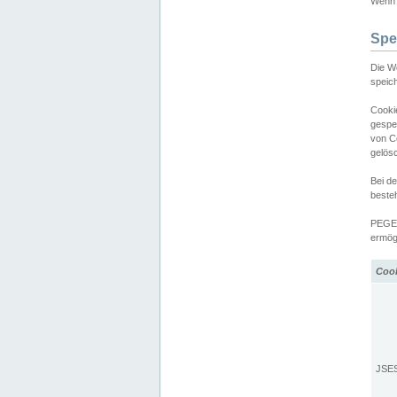
Wenn d
Spe
Die W
speic
Cooki
gespe
von C
gelös
Bei d
beste
PEGEL
ermögl
Coo
JSE