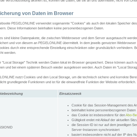
ie Verschlüsselung aktiviert ist, können die Daten, die sie an uns übermitteln, nicht von Dri
icherung von Daten im Browser
ebseite PEGELONLINE verwendet sogenannte "Cookies" als auch den lokalen Speicher des 
hern. Diese Informationen beinhalten keine personenbezogenen Daten.
es sind kleine Datenpakete, die zwischen Webbrowser und dem Server ausgetauscht werde
ichert und von diesem an PEGELONLINE übermittelt. In dem jeweils genutzten Webbrowser
ookies durch eine entsprechende Einstellung einschränken oder grundsätzlich verhindern. B
cht werden.
er "Local Storage" Technik werden Daten lokal im Browser gespeichert. Diese können auch 
hen und bei einem späteren Besuch wieder ausgelesen werden. Auch Daten im "Local Storag
ONLINE nutzt Cookies und den Local Storage, um die technisch sichere und korrekte Bereit
icht grundlegende Funktionen und ist für die einwandfreie Funktion der Website erforderlich.
kiebezeichung
Einsatzzweck
Cookie für das Session-Management des 
beinhaltet keine personenbezogenen Daten
das Cookie ist insbesondere für den
Abo-Be
Gültigkeit endet mit Ablauf der aktuellen Sit
die Session-ID ist nur auf dem jeweiligen Se
SSIONID
Server-Instanzen synchronisiert
basiert insbesondere nicht auf der IP des N