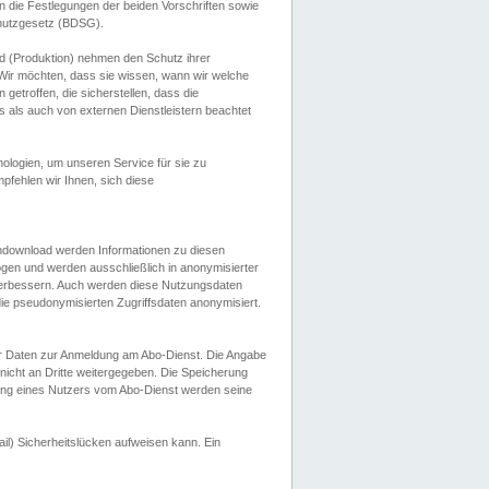
 die Festlegungen der beiden Vorschriften sowie
hutzgesetz (BDSG).
 (Produktion) nehmen den Schutz ihrer
ir möchten, dass sie wissen, wann wir welche
etroffen, die sicherstellen, dass die
 als auch von externen Dienstleistern beachtet
ologien, um unseren Service für sie zu
fehlen wir Ihnen, sich diese
endownload werden Informationen zu diesen
ogen und werden ausschließlich in anonymisierter
verbessern. Auch werden diese Nutzungsdaten
ie pseudonymisierten Zugriffsdaten anonymisiert.
her Daten zur Anmeldung am Abo-Dienst. Die Angabe
 nicht an Dritte weitergegeben. Die Speicherung
dung eines Nutzers vom Abo-Dienst werden seine
il) Sicherheitslücken aufweisen kann. Ein