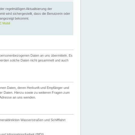
 der regelmäßigen Aktualisierung der
omit wird sichergestellt, dass die Benutzerin oder
 angezeigt bekommt.
 Mobil
 personenbezogenen Daten an uns übermitteln. Es
werden solche Daten nicht gesammelt und auch
ogenen Daten, deren Herkunft und Empfänger und
er Daten. Hierzu sowie zu weiteren Fragen zum
 Adresse an uns wenden.
neraldirektion Wasserstraßen und Schifffahrt
nd Informationsfreiheit (BfDI).