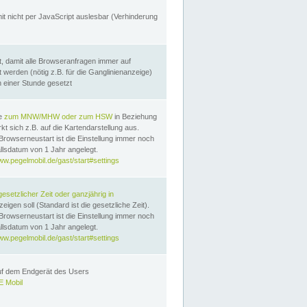
it nicht per JavaScript auslesbar (Verhinderung
, damit alle Browseranfragen immer auf
erden (nötig z.B. für die Ganglinienanzeige)
n einer Stunde gesetzt
te
zum MNW/MHW oder zum HSW
in Beziehung
t sich z.B. auf die Kartendarstellung aus.
Browserneustart ist die Einstellung immer noch
llsdatum von 1 Jahr angelegt.
ww.pegelmobil.de/gast/start#settings
gesetzlicher Zeit oder ganzjährig in
eigen soll (Standard ist die gesetzliche Zeit).
Browserneustart ist die Einstellung immer noch
llsdatum von 1 Jahr angelegt.
ww.pegelmobil.de/gast/start#settings
auf dem Endgerät des Users
 Mobil