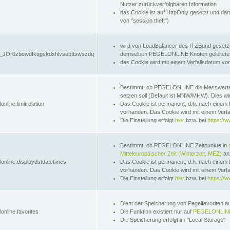
Nutzer zurückverfolgbaren Information
das Cookie ist auf HttpOnly gesetzt und dam
von "session theft")
wird von LoadBalancer des ITZBund gesetzt
JOr0zbowdfkqgskdxhlvsebttswszdq
demselben PEGELONLINE Knoten geleitetet w
das Cookie wird mit einem Verfallsdatum vo
Bestimmt, ob PEGELONLINE die Messwer
setzen soll (Default ist MNW/MHW). Dies wirk
online.limitrelation
Das Cookie ist permanent, d.h. nach einem 
vorhanden. Das Cookie wird mit einem Verfa
Die Einstellung erfolgt
hier
bzw. bei
https://w
Bestimmt, ob PEGELONLINE Zeitpunkte in
Mitteleuropäischer Zeit (Winterzeit, MEZ)
anz
lonline.displaydstdatetimes
Das Cookie ist permanent, d.h. nach einem 
vorhanden. Das Cookie wird mit einem Verfa
Die Einstellung erfolgt
hier
bzw. bei
https://w
Dient der Speicherung von Pegelfavoriten 
online.favorites
Die Funktion existiert nur auf
PEGELONLINE
Die Speicherung erfolgt im "Local Storage"