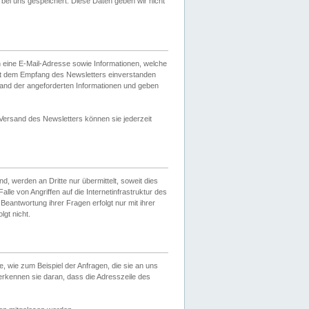
ei uns gespeichert. Diese Daten geben wir nicht
 eine E-Mail-Adresse sowie Informationen, welche
it dem Empfang des Newsletters einverstanden
sand der angeforderten Informationen und geben
 Versand des Newsletters können sie jederzeit
, werden an Dritte nur übermittelt, soweit dies
lle von Angriffen auf die Internetinfrastruktur des
Beantwortung ihrer Fragen erfolgt nur mit ihrer
gt nicht.
, wie zum Beispiel der Anfragen, die sie an uns
erkennen sie daran, dass die Adresszeile des