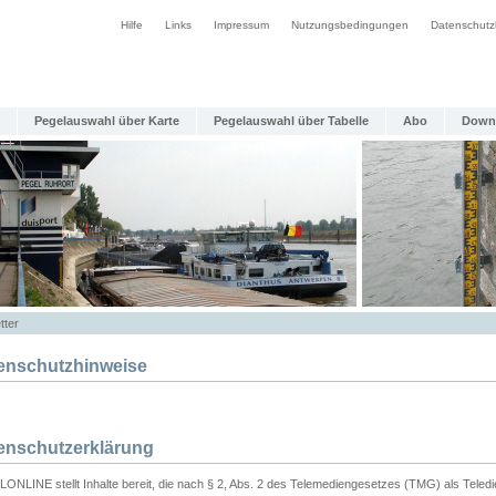
Hilfe
Links
Impressum
Nutzungsbedingungen
Datenschutz
Pegelauswahl über Karte
Pegelauswahl über Tabelle
Abo
Down
tter
enschutzhinweise
enschutzerklärung
ONLINE stellt Inhalte bereit, die nach § 2, Abs. 2 des Telemediengesetzes (TMG) als Teled