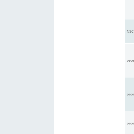
NSC_
pegel
pege
pegel