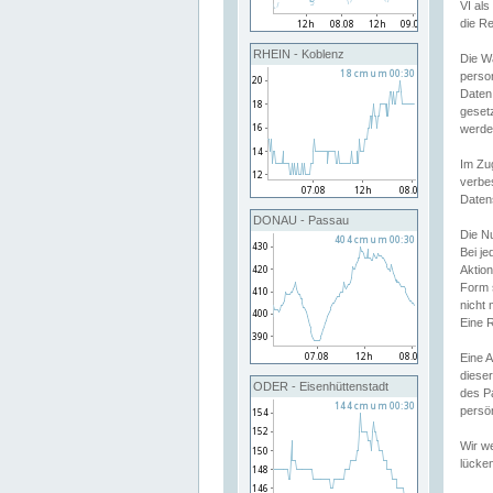
VI al
die R
RHEIN - Koblenz
Die W
perso
Daten
geset
werde
Im Zu
verbe
Daten
DONAU - Passau
Die N
Bei j
Aktion
Form 
nicht 
Eine R
Eine 
dieser
ODER - Eisenhüttenstadt
des P
persön
Wir we
lücken