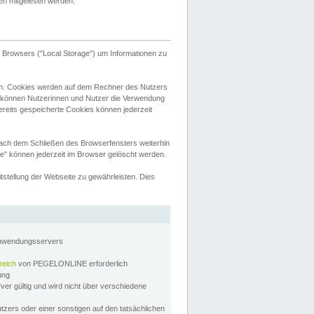
tten mitgelesen werden.
Browsers ("Local Storage") um Informationen zu
n. Cookies werden auf dem Rechner des Nutzers
 können Nutzerinnen und Nutzer die Verwendung
ereits gespeicherte Cookies können jederzeit
nach dem Schließen des Browserfensters weiterhin
e" können jederzeit im Browser gelöscht werden.
stellung der Webseite zu gewährleisten. Dies
Anwendungsservers
reich
von PEGELONLINE erforderlich
zung
rver gültig und wird nicht über verschiedene
utzers oder einer sonstigen auf den tatsächlichen