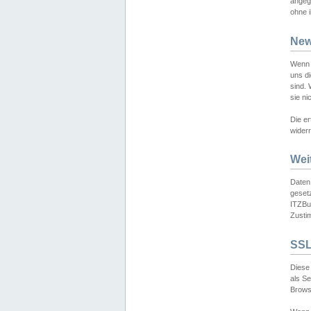
angeg
ohne i
New
Wenn 
uns d
sind.
sie ni
Die er
widerr
Wei
Daten,
gesetz
ITZBun
Zusti
SSL
Diese 
als S
Browse