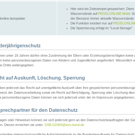
Hier wird ein Zeitstempel gespeichert. Dient
Wasserstände auf
PEGELONLINE Mobil
. S
lonline.lastupdate
der Benutzer immer aktuelle Wasserstände
Die Funktion existiert nur auf
PEGELONLINE
Die Speicherung erfolgt im "Local Storage"
derjährigenschutz
nen unter 18 Jahren dürfen ohne Zustimmung der Eltern oder Erziehungsberechtigten keine
n keine personenbezogenen Daten von Kindern und Jugendlichen angefordert. Wissentlich 
an Dritte weitergegeben.
ht auf Auskunft, Löschung, Sperrung
aben jederzeit das Recht auf unentgeltliche Auskunft über ihre gespeicherten personenbez
weck der Datenverarbeitung sowie ein Recht auf Berichtigung, Sperrung oder Löschung dies
 personenbezogene Daten können sie sich jederzeit unter der im Impressum angegebenen
prechpartner für den Datenschutz
ragen oder Hinweisen können sie sich jederzeit gern an den Datenschutzbeauftragten der Ge
n. Diesen erreichen sie unter:
DSB.GDWS@wsv.bund.de
ständige datenschutzrechtliche Aufsichtsbehörde ist die Bundesbeauftragte für Datenschutz u