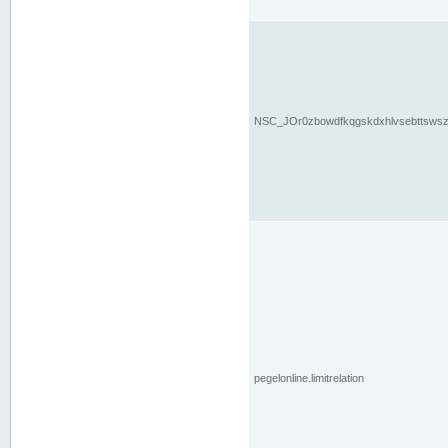
NSC_JOr0zbowdfkqgskdxhlvsebttsws
pegelonline.limitrelation