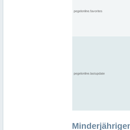
pegelonline.favorites
pegelonline.lastupdate
Minderjährige