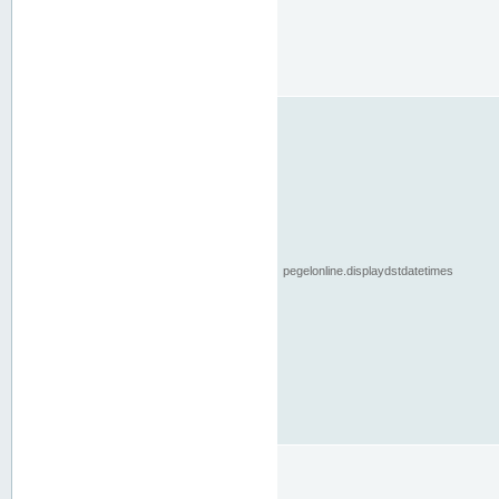
pegelonline.displaydstdatetimes