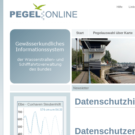
Hilfe
Link
Start
Pegelauswahl über Karte
Newsletter
Datenschutzh
Elbe - Cuxhaven Steubenhöft
Datenschutzer