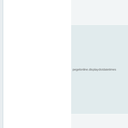
pegelonline.displaydstdatetimes