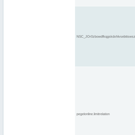
NSC_JOr0zbowdfkqgskdxhlvsebttsws
pegelonline.limitrelation