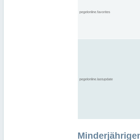
pegelonline.favorites
pegelonline.lastupdate
Minderjährige