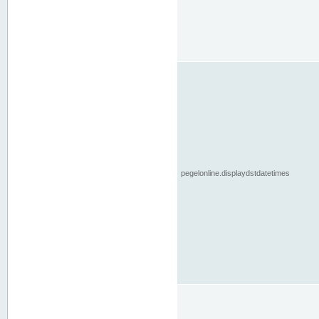
pegelonline.displaydstdatetimes