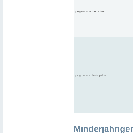
pegelonline.favorites
pegelonline.lastupdate
Minderjährige