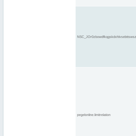
NSC_JOr0zbowdfkqgskdxhlvsebttsws
pegelonline.limitrelation