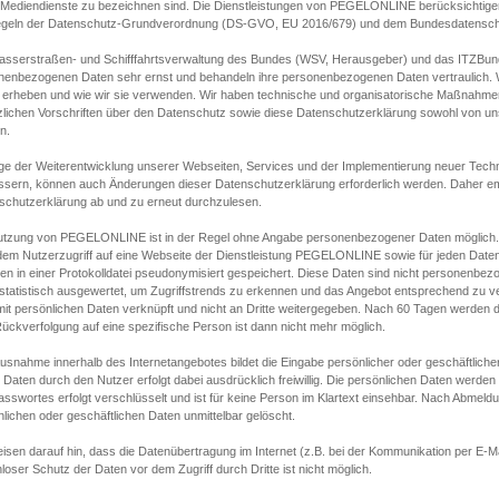
s Mediendienste zu bezeichnen sind. Die Dienstleistungen von PEGELONLINE berücksichtigen
egeln der Datenschutz-Grundverordnung (DS-GVO, EU 2016/679) und dem Bundesdatensc
asserstraßen- und Schifffahrtsverwaltung des Bundes (WSV, Herausgeber) und das ITZBund
nenbezogenen Daten sehr ernst und behandeln ihre personenbezogenen Daten vertraulich. W
 erheben und wie wir sie verwenden. Wir haben technische und organisatorische Maßnahmen g
zlichen Vorschriften über den Datenschutz sowie diese Datenschutzerklärung sowohl von uns
n.
ge der Weiterentwicklung unserer Webseiten, Services und der Implementierung neuer Techn
ssern, können auch Änderungen dieser Datenschutzerklärung erforderlich werden. Daher emp
schutzerklärung ab und zu erneut durchzulesen.
utzung von PEGELONLINE ist in der Regel ohne Angabe personenbezogener Daten möglich.
edem Nutzerzugriff auf eine Webseite der Dienstleistung PEGELONLINE sowie für jeden Dat
en in einer Protokolldatei pseudonymisiert gespeichert. Diese Daten sind nicht personenbez
statistisch ausgewertet, um Zugriffstrends zu erkennen und das Angebot entsprechend zu 
mit persönlichen Daten verknüpft und nicht an Dritte weitergegeben. Nach 60 Tagen werden d
ückverfolgung auf eine spezifische Person ist dann nicht mehr möglich.
Ausnahme innerhalb des Internetangebotes bildet die Eingabe persönlicher oder geschäftlic
 Daten durch den Nutzer erfolgt dabei ausdrücklich freiwillig. Die persönlichen Daten werden
asswortes erfolgt verschlüsselt und ist für keine Person im Klartext einsehbar. Nach Abmel
lichen oder geschäftlichen Daten unmittelbar gelöscht.
isen darauf hin, dass die Datenübertragung im Internet (z.B. bei der Kommunikation per E-Ma
loser Schutz der Daten vor dem Zugriff durch Dritte ist nicht möglich.