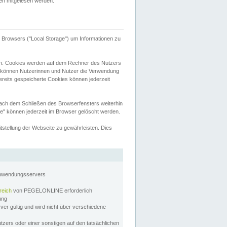
tten mitgelesen werden.
Browsers ("Local Storage") um Informationen zu
n. Cookies werden auf dem Rechner des Nutzers
 können Nutzerinnen und Nutzer die Verwendung
ereits gespeicherte Cookies können jederzeit
nach dem Schließen des Browserfensters weiterhin
e" können jederzeit im Browser gelöscht werden.
stellung der Webseite zu gewährleisten. Dies
Anwendungsservers
reich
von PEGELONLINE erforderlich
zung
rver gültig und wird nicht über verschiedene
utzers oder einer sonstigen auf den tatsächlichen