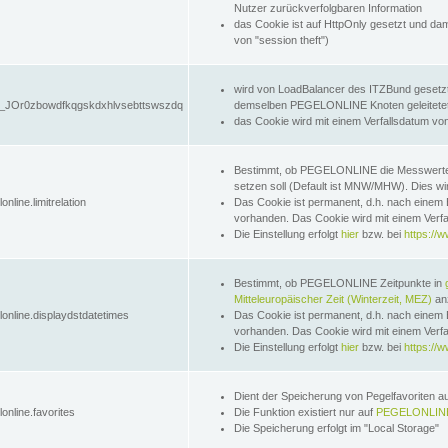
Nutzer zurückverfolgbaren Information
das Cookie ist auf HttpOnly gesetzt und dam
von "session theft")
wird von LoadBalancer des ITZBund gesetzt
JOr0zbowdfkqgskdxhlvsebttswszdq
demselben PEGELONLINE Knoten geleitetet w
das Cookie wird mit einem Verfallsdatum vo
Bestimmt, ob PEGELONLINE die Messwer
setzen soll (Default ist MNW/MHW). Dies wirk
online.limitrelation
Das Cookie ist permanent, d.h. nach einem 
vorhanden. Das Cookie wird mit einem Verfa
Die Einstellung erfolgt
hier
bzw. bei
https://w
Bestimmt, ob PEGELONLINE Zeitpunkte in
Mitteleuropäischer Zeit (Winterzeit, MEZ)
anz
lonline.displaydstdatetimes
Das Cookie ist permanent, d.h. nach einem 
vorhanden. Das Cookie wird mit einem Verfa
Die Einstellung erfolgt
hier
bzw. bei
https://w
Dient der Speicherung von Pegelfavoriten 
online.favorites
Die Funktion existiert nur auf
PEGELONLINE
Die Speicherung erfolgt im "Local Storage"