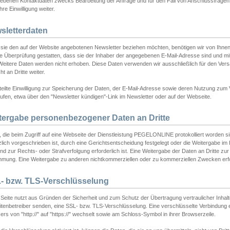
ebenen Kontaktdaten zwecks Bearbeitung der Anfrage und für den Fall von Anschlussfragen b
hre Einwilligung weiter.
sletterdaten
sie den auf der Website angebotenen Newsletter beziehen möchten, benötigen wir von Ihnen
ie Überprüfung gestatten, dass sie der Inhaber der angegebenen E-Mail-Adresse sind und m
 Weitere Daten werden nicht erhoben. Diese Daten verwenden wir ausschließlich für den Ver
cht an Dritte weiter.
teilte Einwilligung zur Speicherung der Daten, der E-Mail-Adresse sowie deren Nutzung zum
ufen, etwa über den "Newsletter kündigen"-Link im Newsletter oder auf der Webseite.
tergabe personenbezogener Daten an Dritte
 die beim Zugriff auf eine Webseite der Dienstleistung PEGELONLINE protokolliert worden sind
lich vorgeschrieben ist, durch eine Gerichtsentscheidung festgelegt oder die Weitergabe im Fa
d zur Rechts- oder Strafverfolgung erforderlich ist. Eine Weitergabe der Daten an Dritte zur 
mmung. Eine Weitergabe zu anderen nichtkommerziellen oder zu kommerziellen Zwecken erfol
- bzw. TLS-Verschlüsselung
Seite nutzt aus Gründen der Sicherheit und zum Schutz der Übertragung vertraulicher Inhalte
eitenbetreiber senden, eine SSL- bzw. TLS-Verschlüsselung. Eine verschlüsselte Verbindung 
rs von "http://" auf "https://" wechselt sowie am Schloss-Symbol in ihrer Browserzeile.