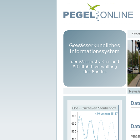
Start
Newsle
Dat
Elbe - Cuxhaven Steubenhöft
Dat
PEGEL