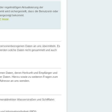
 der regelmäßigen Aktualisierung der
omit wird sichergestellt, dass die Benutzerin oder
 angezeigt bekommt.
 Mobil
 personenbezogenen Daten an uns übermitteln. Es
werden solche Daten nicht gesammelt und auch
ogenen Daten, deren Herkunft und Empfänger und
er Daten. Hierzu sowie zu weiteren Fragen zum
 Adresse an uns wenden.
neraldirektion Wasserstraßen und Schifffahrt
nd Informationsfreiheit (BfDI).