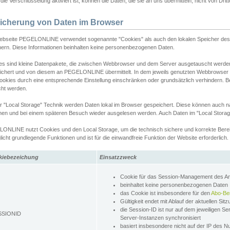
ie Verschlüsselung aktiviert ist, können die Daten, die sie an uns übermitteln, nicht von Dri
icherung von Daten im Browser
ebseite PEGELONLINE verwendet sogenannte "Cookies" als auch den lokalen Speicher des 
hern. Diese Informationen beinhalten keine personenbezogenen Daten.
es sind kleine Datenpakete, die zwischen Webbrowser und dem Server ausgetauscht werde
ichert und von diesem an PEGELONLINE übermittelt. In dem jeweils genutzten Webbrowser
ookies durch eine entsprechende Einstellung einschränken oder grundsätzlich verhindern. B
cht werden.
er "Local Storage" Technik werden Daten lokal im Browser gespeichert. Diese können auch 
hen und bei einem späteren Besuch wieder ausgelesen werden. Auch Daten im "Local Storag
ONLINE nutzt Cookies und den Local Storage, um die technisch sichere und korrekte Bereit
icht grundlegende Funktionen und ist für die einwandfreie Funktion der Website erforderlich.
kiebezeichung
Einsatzzweck
Cookie für das Session-Management des 
beinhaltet keine personenbezogenen Daten
das Cookie ist insbesondere für den
Abo-Be
Gültigkeit endet mit Ablauf der aktuellen Sit
die Session-ID ist nur auf dem jeweiligen Se
SSIONID
Server-Instanzen synchronisiert
basiert insbesondere nicht auf der IP des N