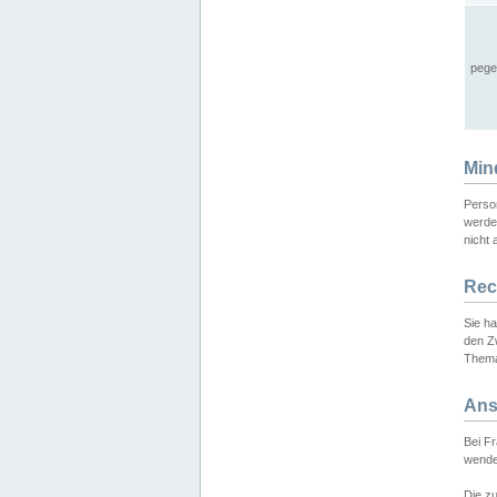
pege
Min
Perso
werde
nicht 
Rec
Sie h
den Z
Thema
Ans
Bei F
wende
Die zu