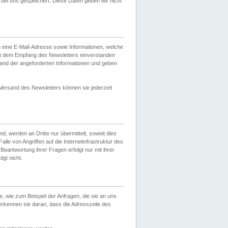
ei uns gespeichert. Diese Daten geben wir nicht
 eine E-Mail-Adresse sowie Informationen, welche
it dem Empfang des Newsletters einverstanden
sand der angeforderten Informationen und geben
 Versand des Newsletters können sie jederzeit
, werden an Dritte nur übermittelt, soweit dies
lle von Angriffen auf die Internetinfrastruktur des
Beantwortung ihrer Fragen erfolgt nur mit ihrer
gt nicht.
, wie zum Beispiel der Anfragen, die sie an uns
erkennen sie daran, dass die Adresszeile des