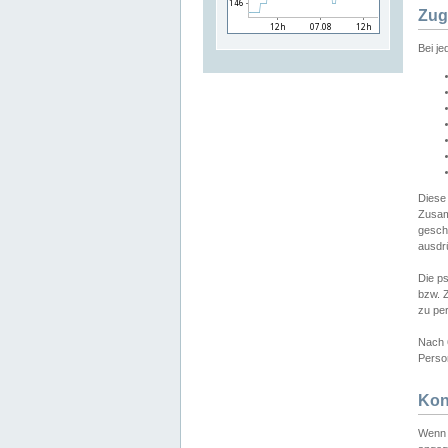
Zug
Bei j
Diese
Zusam
gesch
ausdrü
Die p
bzw. 
zu pe
Nach 
Person
Kon
Wenn 