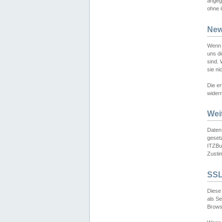
angeg
ohne i
New
Wenn 
uns d
sind.
sie ni
Die er
widerr
Wei
Daten,
gesetz
ITZBun
Zusti
SSL
Diese 
als S
Browse