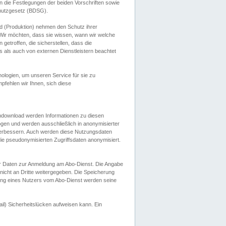
 die Festlegungen der beiden Vorschriften sowie
hutzgesetz (BDSG).
 (Produktion) nehmen den Schutz ihrer
ir möchten, dass sie wissen, wann wir welche
etroffen, die sicherstellen, dass die
 als auch von externen Dienstleistern beachtet
ologien, um unseren Service für sie zu
fehlen wir Ihnen, sich diese
endownload werden Informationen zu diesen
ogen und werden ausschließlich in anonymisierter
verbessern. Auch werden diese Nutzungsdaten
ie pseudonymisierten Zugriffsdaten anonymisiert.
her Daten zur Anmeldung am Abo-Dienst. Die Angabe
 nicht an Dritte weitergegeben. Die Speicherung
dung eines Nutzers vom Abo-Dienst werden seine
il) Sicherheitslücken aufweisen kann. Ein