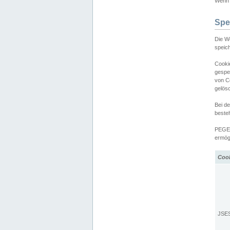
Wenn d
Spe
Die W
speic
Cooki
gespe
von C
gelös
Bei d
beste
PEGEL
ermögl
Coo
JSE