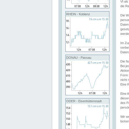
VI al
die R
RHEIN - Koblenz
Die W
perso
Daten
geset
werde
Im Zu
verbe
Daten
DONAU - Passau
Die N
Bei j
Aktion
Form 
nicht 
Eine R
Eine 
dieser
ODER - Eisenhüttenstadt
des P
persön
Wir we
lücken