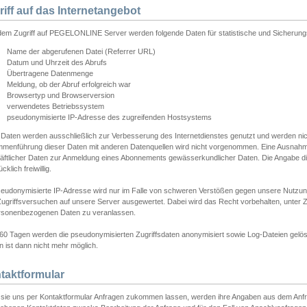
riff auf das Internetangebot
edem Zugriff auf PEGELONLINE Server werden folgende Daten für statistische und Sicherun
Name der abgerufenen Datei (Referrer URL)
Datum und Uhrzeit des Abrufs
Übertragene Datenmenge
Meldung, ob der Abruf erfolgreich war
Browsertyp und Browserversion
verwendetes Betriebssystem
pseudonymisierte IP-Adresse des zugreifenden Hostsystems
 Daten werden ausschließlich zur Verbesserung des Internetdienstes genutzt und werden ni
menführung dieser Daten mit anderen Datenquellen wird nicht vorgenommen. Eine Ausnahme 
äftlicher Daten zur Anmeldung eines Abonnements gewässerkundlicher Daten. Die Angabe die
cklich freiwillig.
seudonymisierte IP-Adresse wird nur im Falle von schweren Verstößen gegen unsere Nutzun
Zugriffsversuchen auf unsere Server ausgewertet. Dabei wird das Recht vorbehalten, unter Z
rsonenbezogenen Daten zu veranlassen.
60 Tagen werden die pseudonymisierten Zugriffsdaten anonymisiert sowie Log-Dateien gelösc
 ist dann nicht mehr möglich.
taktformular
sie uns per Kontaktformular Anfragen zukommen lassen, werden ihre Angaben aus dem Anfrag