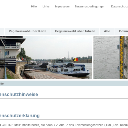
Hilfe
Links
Impressum
Nutzungsbedingungen
Datenschutz
Pegelauswahl über Karte
Pegelauswahl über Tabelle
Abo
Down
tter
enschutzhinweise
enschutzerklärung
ONLINE stellt Inhalte bereit, die nach § 2, Abs. 2 des Telemediengesetzes (TMG) als Teled