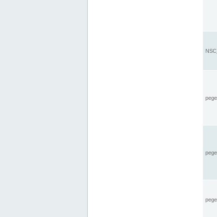
NSC_
pegel
pege
pegel