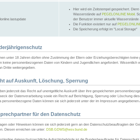
Hier wird ein Zeitstempel gespeichert. Dient
Wasserstände auf
PEGELONLINE Mobil
. S
lonline.lastupdate
der Benutzer immer aktuelle Wasserstände
Die Funktion existiert nur auf
PEGELONLINE
Die Speicherung erfolgt im "Local Storage"
derjährigenschutz
nen unter 18 Jahren dürfen ohne Zustimmung der Eltern oder Erziehungsberechtigten keine
n keine personenbezogenen Daten von Kindern und Jugendlichen angefordert. Wissentlich 
an Dritte weitergegeben.
ht auf Auskunft, Löschung, Sperrung
aben jederzeit das Recht auf unentgeltliche Auskunft über ihre gespeicherten personenbez
weck der Datenverarbeitung sowie ein Recht auf Berichtigung, Sperrung oder Löschung dies
 personenbezogene Daten können sie sich jederzeit unter der im Impressum angegebenen
prechpartner für den Datenschutz
ragen oder Hinweisen können sie sich jederzeit gern an den Datenschutzbeauftragten der Ge
n. Diesen erreichen sie unter:
DSB.GDWS@wsv.bund.de
ständige datenschutzrechtliche Aufsichtsbehörde ist die Bundesbeauftragte für Datenschutz u