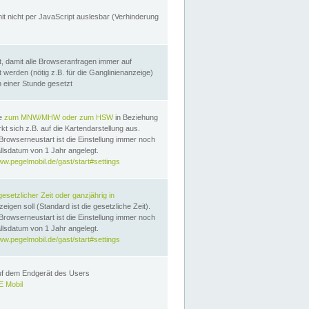
it nicht per JavaScript auslesbar (Verhinderung
, damit alle Browseranfragen immer auf
erden (nötig z.B. für die Ganglinienanzeige)
n einer Stunde gesetzt
te
zum MNW/MHW oder zum HSW
in Beziehung
t sich z.B. auf die Kartendarstellung aus.
Browserneustart ist die Einstellung immer noch
llsdatum von 1 Jahr angelegt.
ww.pegelmobil.de/gast/start#settings
gesetzlicher Zeit oder ganzjährig in
eigen soll (Standard ist die gesetzliche Zeit).
Browserneustart ist die Einstellung immer noch
llsdatum von 1 Jahr angelegt.
ww.pegelmobil.de/gast/start#settings
auf dem Endgerät des Users
 Mobil