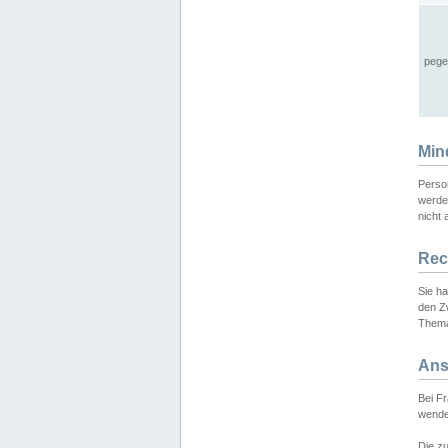
pege
Min
Perso
werde
nicht 
Rec
Sie h
den Z
Thema
Ans
Bei F
wende
Die zu