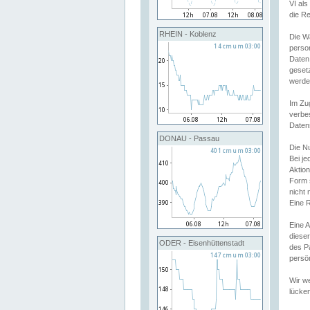
VI al
die R
RHEIN - Koblenz
Die W
perso
Daten
geset
werde
Im Zu
verbe
Daten
DONAU - Passau
Die N
Bei j
Aktion
Form 
nicht 
Eine R
Eine 
dieser
ODER - Eisenhüttenstadt
des P
persön
Wir we
lücken