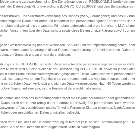
s Mediendienste zu bezeichnen sind. Die Dienstleistungen von PEGELONLINE berücksichtigen
egeln der Datenschutz-Grundverordnung (DS-GVO, EU 2016/679) und dem Bundesdatensc
asserstraßen- und Schifffahrtsverwaltung des Bundes (WSV, Herausgeber) und das ITZBund
nenbezogenen Daten sehr ernst und behandeln ihre personenbezogenen Daten vertraulich. W
 erheben und wie wir sie verwenden. Wir haben technische und organisatorische Maßnahmen g
zlichen Vorschriften über den Datenschutz sowie diese Datenschutzerklärung sowohl von uns
n.
ge der Weiterentwicklung unserer Webseiten, Services und der Implementierung neuer Techn
ssern, können auch Änderungen dieser Datenschutzerklärung erforderlich werden. Daher emp
schutzerklärung ab und zu erneut durchzulesen.
utzung von PEGELONLINE ist in der Regel ohne Angabe personenbezogener Daten möglich.
edem Nutzerzugriff auf eine Webseite der Dienstleistung PEGELONLINE sowie für jeden Dat
en in einer Protokolldatei pseudonymisiert gespeichert. Diese Daten sind nicht personenbez
statistisch ausgewertet, um Zugriffstrends zu erkennen und das Angebot entsprechend zu 
mit persönlichen Daten verknüpft und nicht an Dritte weitergegeben. Nach 60 Tagen werden d
ückverfolgung auf eine spezifische Person ist dann nicht mehr möglich.
Ausnahme innerhalb des Internetangebotes bildet die Eingabe persönlicher oder geschäftlic
 Daten durch den Nutzer erfolgt dabei ausdrücklich freiwillig. Die persönlichen Daten werden
asswortes erfolgt verschlüsselt und ist für keine Person im Klartext einsehbar. Nach Abmel
lichen oder geschäftlichen Daten unmittelbar gelöscht.
isen darauf hin, dass die Datenübertragung im Internet (z.B. bei der Kommunikation per E-Ma
loser Schutz der Daten vor dem Zugriff durch Dritte ist nicht möglich.