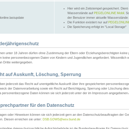
Hier wird ein Zeitstempel gespeichert. Dient
Wasserstände auf
PEGELONLINE Mobil
. S
lonline.lastupdate
der Benutzer immer aktuelle Wasserstände
Die Funktion existiert nur auf
PEGELONLINE
Die Speicherung erfolgt im "Local Storage"
derjährigenschutz
nen unter 18 Jahren dürfen ohne Zustimmung der Eltern oder Erziehungsberechtigten keine
n keine personenbezogenen Daten von Kindern und Jugendlichen angefordert. Wissentlich 
an Dritte weitergegeben.
ht auf Auskunft, Löschung, Sperrung
aben jederzeit das Recht auf unentgeltliche Auskunft über ihre gespeicherten personenbez
weck der Datenverarbeitung sowie ein Recht auf Berichtigung, Sperrung oder Löschung dies
 personenbezogene Daten können sie sich jederzeit unter der im Impressum angegebenen
prechpartner für den Datenschutz
ragen oder Hinweisen können sie sich jederzeit gern an den Datenschutzbeauftragten der Ge
n. Diesen erreichen sie unter:
DSB.GDWS@wsv.bund.de
ständige datenschutzrechtliche Aufsichtsbehörde ist die Bundesbeauftragte für Datenschutz u