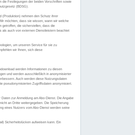
 die Festlegungen der beiden Vorschriften sowie
hutzgesetz (BDSG).
 (Produktion) nehmen den Schutz ihrer
ir möchten, dass sie wissen, wann wir welche
etroffen, die sicherstellen, dass die
 als auch von externen Dienstleistern beachtet
ologien, um unseren Service für sie zu
fehlen wir Ihnen, sich diese
endownload werden Informationen zu diesen
ogen und werden ausschließlich in anonymisierter
verbessern. Auch werden diese Nutzungsdaten
ie pseudonymisierten Zugriffsdaten anonymisiert.
her Daten zur Anmeldung am Abo-Dienst. Die Angabe
 nicht an Dritte weitergegeben. Die Speicherung
dung eines Nutzers vom Abo-Dienst werden seine
il) Sicherheitslücken aufweisen kann. Ein