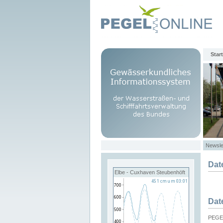
Start
Newsle
Dat
Elbe - Cuxhaven Steubenhöft
Dat
PEGEL