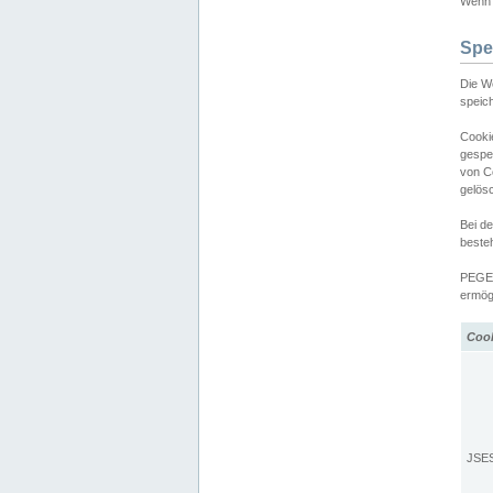
Wenn d
Spe
Die W
speic
Cooki
gespe
von C
gelös
Bei d
beste
PEGEL
ermögl
Coo
JSE