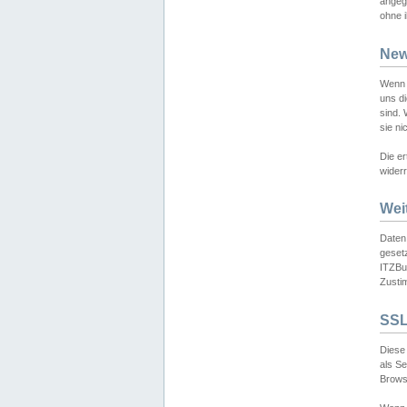
angeg
ohne i
New
Wenn 
uns d
sind.
sie ni
Die er
widerr
Wei
Daten,
gesetz
ITZBun
Zusti
SSL
Diese 
als S
Browse