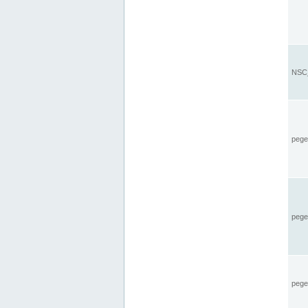
NSC_
pegel
pege
pegel