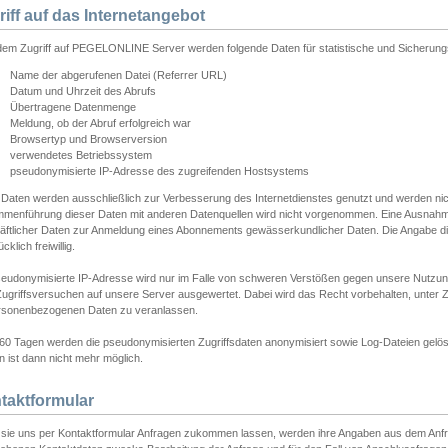
riff auf das Internetangebot
edem Zugriff auf PEGELONLINE Server werden folgende Daten für statistische und Sicherun
Name der abgerufenen Datei (Referrer URL)
Datum und Uhrzeit des Abrufs
Übertragene Datenmenge
Meldung, ob der Abruf erfolgreich war
Browsertyp und Browserversion
verwendetes Betriebssystem
pseudonymisierte IP-Adresse des zugreifenden Hostsystems
 Daten werden ausschließlich zur Verbesserung des Internetdienstes genutzt und werden ni
menführung dieser Daten mit anderen Datenquellen wird nicht vorgenommen. Eine Ausnahme 
äftlicher Daten zur Anmeldung eines Abonnements gewässerkundlicher Daten. Die Angabe die
cklich freiwillig.
seudonymisierte IP-Adresse wird nur im Falle von schweren Verstößen gegen unsere Nutzun
Zugriffsversuchen auf unsere Server ausgewertet. Dabei wird das Recht vorbehalten, unter Z
rsonenbezogenen Daten zu veranlassen.
60 Tagen werden die pseudonymisierten Zugriffsdaten anonymisiert sowie Log-Dateien gelösc
 ist dann nicht mehr möglich.
taktformular
sie uns per Kontaktformular Anfragen zukommen lassen, werden ihre Angaben aus dem Anfrag