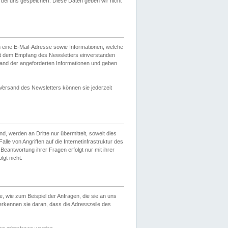
ei uns gespeichert. Diese Daten geben wir nicht
 eine E-Mail-Adresse sowie Informationen, welche
it dem Empfang des Newsletters einverstanden
sand der angeforderten Informationen und geben
 Versand des Newsletters können sie jederzeit
, werden an Dritte nur übermittelt, soweit dies
lle von Angriffen auf die Internetinfrastruktur des
Beantwortung ihrer Fragen erfolgt nur mit ihrer
gt nicht.
, wie zum Beispiel der Anfragen, die sie an uns
erkennen sie daran, dass die Adresszeile des