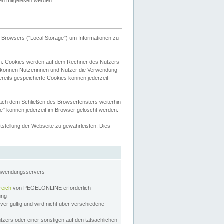
tten mitgelesen werden.
Browsers ("Local Storage") um Informationen zu
n. Cookies werden auf dem Rechner des Nutzers
 können Nutzerinnen und Nutzer die Verwendung
ereits gespeicherte Cookies können jederzeit
nach dem Schließen des Browserfensters weiterhin
e" können jederzeit im Browser gelöscht werden.
stellung der Webseite zu gewährleisten. Dies
Anwendungsservers
reich
von PEGELONLINE erforderlich
zung
rver gültig und wird nicht über verschiedene
utzers oder einer sonstigen auf den tatsächlichen