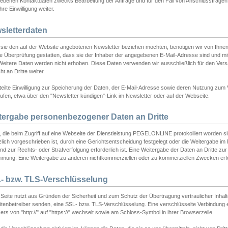
ebenen Kontaktdaten zwecks Bearbeitung der Anfrage und für den Fall von Anschlussfragen b
hre Einwilligung weiter.
sletterdaten
sie den auf der Website angebotenen Newsletter beziehen möchten, benötigen wir von Ihnen
ie Überprüfung gestatten, dass sie der Inhaber der angegebenen E-Mail-Adresse sind und m
 Weitere Daten werden nicht erhoben. Diese Daten verwenden wir ausschließlich für den Ver
cht an Dritte weiter.
teilte Einwilligung zur Speicherung der Daten, der E-Mail-Adresse sowie deren Nutzung zum
ufen, etwa über den "Newsletter kündigen"-Link im Newsletter oder auf der Webseite.
tergabe personenbezogener Daten an Dritte
 die beim Zugriff auf eine Webseite der Dienstleistung PEGELONLINE protokolliert worden sind
lich vorgeschrieben ist, durch eine Gerichtsentscheidung festgelegt oder die Weitergabe im Fa
d zur Rechts- oder Strafverfolgung erforderlich ist. Eine Weitergabe der Daten an Dritte zur 
mmung. Eine Weitergabe zu anderen nichtkommerziellen oder zu kommerziellen Zwecken erfol
- bzw. TLS-Verschlüsselung
Seite nutzt aus Gründen der Sicherheit und zum Schutz der Übertragung vertraulicher Inhalte
eitenbetreiber senden, eine SSL- bzw. TLS-Verschlüsselung. Eine verschlüsselte Verbindung 
rs von "http://" auf "https://" wechselt sowie am Schloss-Symbol in ihrer Browserzeile.