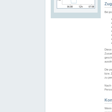
Zug
Bei j
Diese
Zusam
gesch
ausdrü
Die p
bzw. 
zu pe
Nach 
Person
Kon
Wenn 