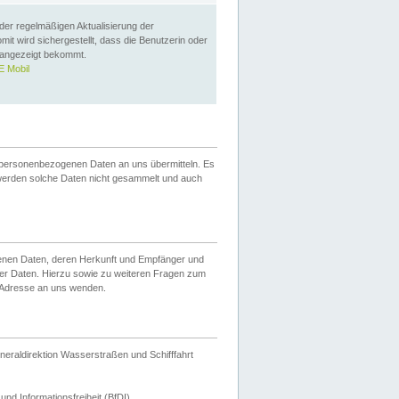
 der regelmäßigen Aktualisierung der
omit wird sichergestellt, dass die Benutzerin oder
 angezeigt bekommt.
 Mobil
 personenbezogenen Daten an uns übermitteln. Es
werden solche Daten nicht gesammelt und auch
ogenen Daten, deren Herkunft und Empfänger und
er Daten. Hierzu sowie zu weiteren Fragen zum
 Adresse an uns wenden.
neraldirektion Wasserstraßen und Schifffahrt
nd Informationsfreiheit (BfDI).