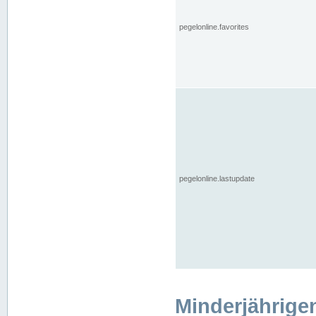
pegelonline.favorites
pegelonline.lastupdate
Minderjährige