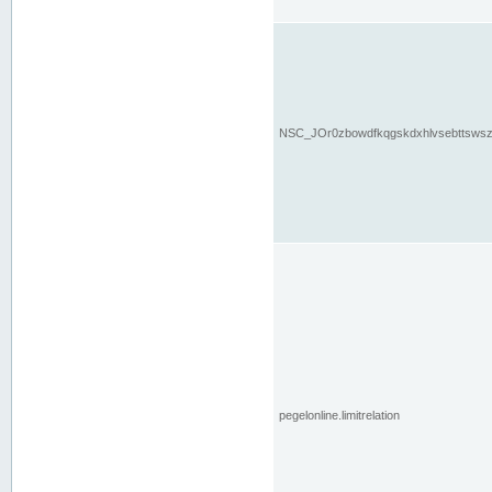
NSC_JOr0zbowdfkqgskdxhlvsebttsws
pegelonline.limitrelation