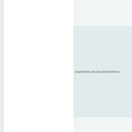
pegelonline.displaydstdatetimes