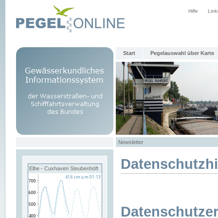
Hilfe
Link
Start
Pegelauswahl über Karte
Newsletter
Datenschutzh
Elbe - Cuxhaven Steubenhöft
Datenschutzer