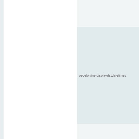
pegelonline.displaydstdatetimes