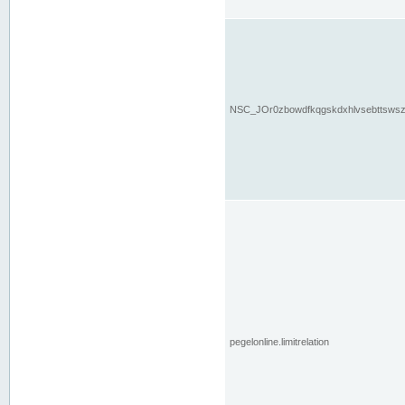
NSC_JOr0zbowdfkqgskdxhlvsebttsws
pegelonline.limitrelation