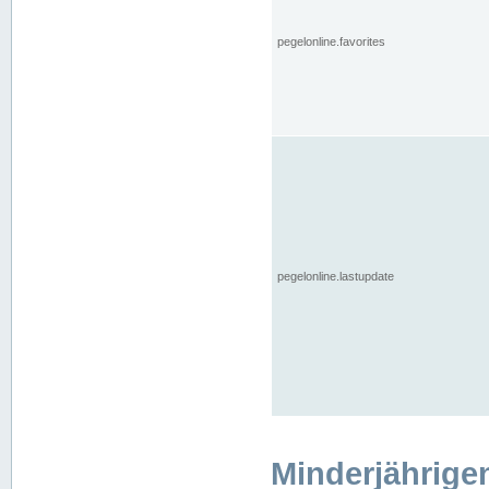
pegelonline.favorites
pegelonline.lastupdate
Minderjährige