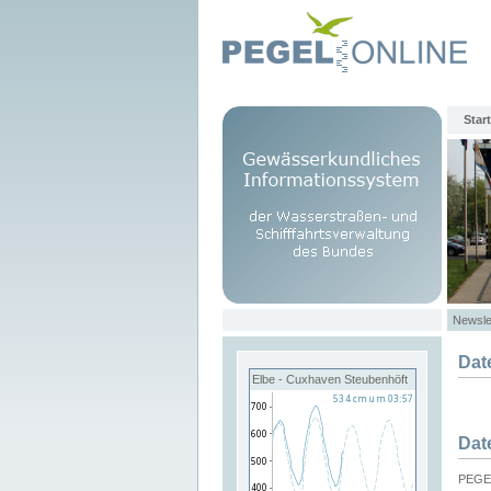
Start
Newsle
Dat
Elbe - Cuxhaven Steubenhöft
Dat
PEGEL