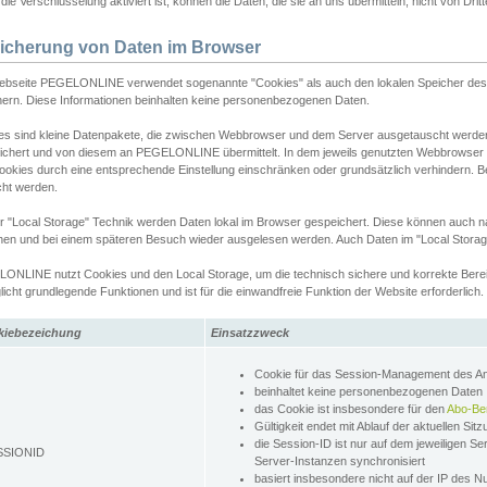
ie Verschlüsselung aktiviert ist, können die Daten, die sie an uns übermitteln, nicht von Dri
icherung von Daten im Browser
ebseite PEGELONLINE verwendet sogenannte "Cookies" als auch den lokalen Speicher des 
hern. Diese Informationen beinhalten keine personenbezogenen Daten.
es sind kleine Datenpakete, die zwischen Webbrowser und dem Server ausgetauscht werde
ichert und von diesem an PEGELONLINE übermittelt. In dem jeweils genutzten Webbrowser
ookies durch eine entsprechende Einstellung einschränken oder grundsätzlich verhindern. B
cht werden.
er "Local Storage" Technik werden Daten lokal im Browser gespeichert. Diese können auch 
hen und bei einem späteren Besuch wieder ausgelesen werden. Auch Daten im "Local Storag
ONLINE nutzt Cookies und den Local Storage, um die technisch sichere und korrekte Bereit
icht grundlegende Funktionen und ist für die einwandfreie Funktion der Website erforderlich.
kiebezeichung
Einsatzzweck
Cookie für das Session-Management des 
beinhaltet keine personenbezogenen Daten
das Cookie ist insbesondere für den
Abo-Be
Gültigkeit endet mit Ablauf der aktuellen Sit
die Session-ID ist nur auf dem jeweiligen Se
SSIONID
Server-Instanzen synchronisiert
basiert insbesondere nicht auf der IP des N