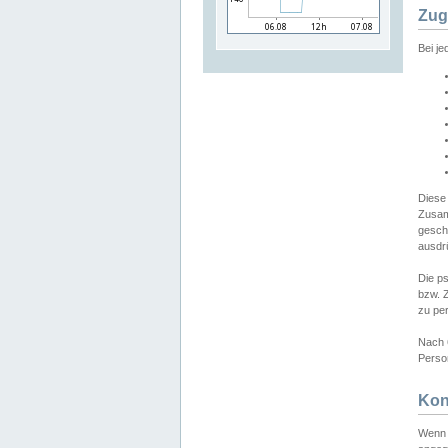
Zug
Bei j
Diese
Zusam
gesch
ausdrü
Die p
bzw. 
zu pe
Nach 
Person
Kon
Wenn 