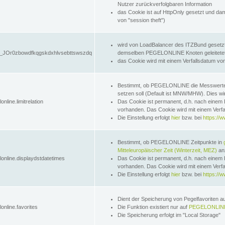
Nutzer zurückverfolgbaren Information
das Cookie ist auf HttpOnly gesetzt und dam
von "session theft")
wird von LoadBalancer des ITZBund gesetzt
JOr0zbowdfkqgskdxhlvsebttswszdq
demselben PEGELONLINE Knoten geleitetet w
das Cookie wird mit einem Verfallsdatum vo
Bestimmt, ob PEGELONLINE die Messwer
setzen soll (Default ist MNW/MHW). Dies wirk
online.limitrelation
Das Cookie ist permanent, d.h. nach einem 
vorhanden. Das Cookie wird mit einem Verfa
Die Einstellung erfolgt
hier
bzw. bei
https://w
Bestimmt, ob PEGELONLINE Zeitpunkte in
Mitteleuropäischer Zeit (Winterzeit, MEZ)
anz
lonline.displaydstdatetimes
Das Cookie ist permanent, d.h. nach einem 
vorhanden. Das Cookie wird mit einem Verfa
Die Einstellung erfolgt
hier
bzw. bei
https://w
Dient der Speicherung von Pegelfavoriten 
online.favorites
Die Funktion existiert nur auf
PEGELONLINE
Die Speicherung erfolgt im "Local Storage"