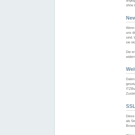
angeg
ohne i
New
Wenn 
uns d
sind.
sie ni
Die er
widerr
Wei
Daten,
gesetz
ITZBun
Zusti
SSL
Diese 
als S
Browse