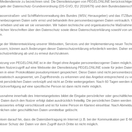
s Mediendienste zu bezeichnen sind. Die Dienstleistungen von PEGELONLINE berücksichtigen
egeln der Datenschutz-Grundverordnung (DS-GVO, EU 2016/679) und dem Bundesdatensc
asserstraßen- und Schifffahrtsverwaltung des Bundes (WSV, Herausgeber) und das ITZBund
nenbezogenen Daten sehr ernst und behandeln ihre personenbezogenen Daten vertraulich. W
 erheben und wie wir sie verwenden. Wir haben technische und organisatorische Maßnahmen g
zlichen Vorschriften über den Datenschutz sowie diese Datenschutzerklärung sowohl von uns
n.
ge der Weiterentwicklung unserer Webseiten, Services und der Implementierung neuer Techn
ssern, können auch Änderungen dieser Datenschutzerklärung erforderlich werden. Daher emp
schutzerklärung ab und zu erneut durchzulesen.
utzung von PEGELONLINE ist in der Regel ohne Angabe personenbezogener Daten möglich.
edem Nutzerzugriff auf eine Webseite der Dienstleistung PEGELONLINE sowie für jeden Dat
en in einer Protokolldatei pseudonymisiert gespeichert. Diese Daten sind nicht personenbez
statistisch ausgewertet, um Zugriffstrends zu erkennen und das Angebot entsprechend zu 
mit persönlichen Daten verknüpft und nicht an Dritte weitergegeben. Nach 60 Tagen werden d
ückverfolgung auf eine spezifische Person ist dann nicht mehr möglich.
Ausnahme innerhalb des Internetangebotes bildet die Eingabe persönlicher oder geschäftlic
 Daten durch den Nutzer erfolgt dabei ausdrücklich freiwillig. Die persönlichen Daten werden
asswortes erfolgt verschlüsselt und ist für keine Person im Klartext einsehbar. Nach Abmel
lichen oder geschäftlichen Daten unmittelbar gelöscht.
isen darauf hin, dass die Datenübertragung im Internet (z.B. bei der Kommunikation per E-Ma
loser Schutz der Daten vor dem Zugriff durch Dritte ist nicht möglich.