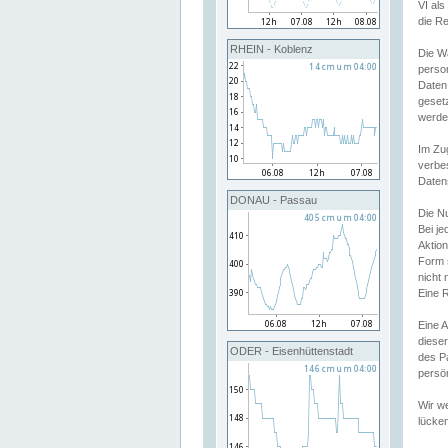
VI al
die R
RHEIN - Koblenz
Die W
perso
Daten
geset
werde
Im Zu
verbe
Daten
DONAU - Passau
Die N
Bei j
Aktion
Form 
nicht 
Eine R
Eine 
dieser
ODER - Eisenhüttenstadt
des P
persön
Wir we
lücken