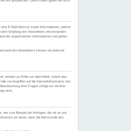
ei uns gespeichert. Diese Daten geben wir nicht
 eine E-Mail-Adresse sowie Informationen, welche
it dem Empfang des Newsletters einverstanden
sand der angeforderten Informationen und geben
 Versand des Newsletters können sie jederzeit
, werden an Dritte nur übermittelt, soweit dies
lle von Angriffen auf die Internetinfrastruktur des
Beantwortung ihrer Fragen erfolgt nur mit ihrer
gt nicht.
, wie zum Beispiel der Anfragen, die sie an uns
erkennen sie daran, dass die Adresszeile des