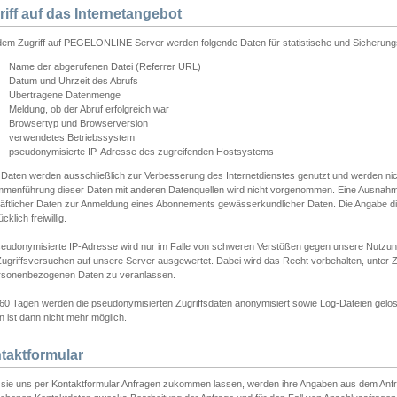
riff auf das Internetangebot
edem Zugriff auf PEGELONLINE Server werden folgende Daten für statistische und Sicherun
Name der abgerufenen Datei (Referrer URL)
Datum und Uhrzeit des Abrufs
Übertragene Datenmenge
Meldung, ob der Abruf erfolgreich war
Browsertyp und Browserversion
verwendetes Betriebssystem
pseudonymisierte IP-Adresse des zugreifenden Hostsystems
 Daten werden ausschließlich zur Verbesserung des Internetdienstes genutzt und werden ni
menführung dieser Daten mit anderen Datenquellen wird nicht vorgenommen. Eine Ausnahme 
äftlicher Daten zur Anmeldung eines Abonnements gewässerkundlicher Daten. Die Angabe die
cklich freiwillig.
seudonymisierte IP-Adresse wird nur im Falle von schweren Verstößen gegen unsere Nutzun
Zugriffsversuchen auf unsere Server ausgewertet. Dabei wird das Recht vorbehalten, unter Z
rsonenbezogenen Daten zu veranlassen.
60 Tagen werden die pseudonymisierten Zugriffsdaten anonymisiert sowie Log-Dateien gelösc
 ist dann nicht mehr möglich.
taktformular
sie uns per Kontaktformular Anfragen zukommen lassen, werden ihre Angaben aus dem Anfrag