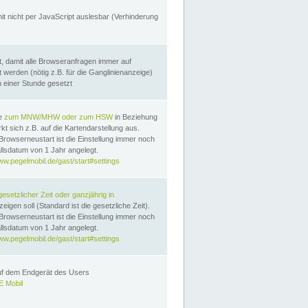
it nicht per JavaScript auslesbar (Verhinderung
, damit alle Browseranfragen immer auf
erden (nötig z.B. für die Ganglinienanzeige)
n einer Stunde gesetzt
te
zum MNW/MHW oder zum HSW
in Beziehung
t sich z.B. auf die Kartendarstellung aus.
Browserneustart ist die Einstellung immer noch
llsdatum von 1 Jahr angelegt.
ww.pegelmobil.de/gast/start#settings
gesetzlicher Zeit oder ganzjährig in
eigen soll (Standard ist die gesetzliche Zeit).
Browserneustart ist die Einstellung immer noch
llsdatum von 1 Jahr angelegt.
ww.pegelmobil.de/gast/start#settings
auf dem Endgerät des Users
 Mobil