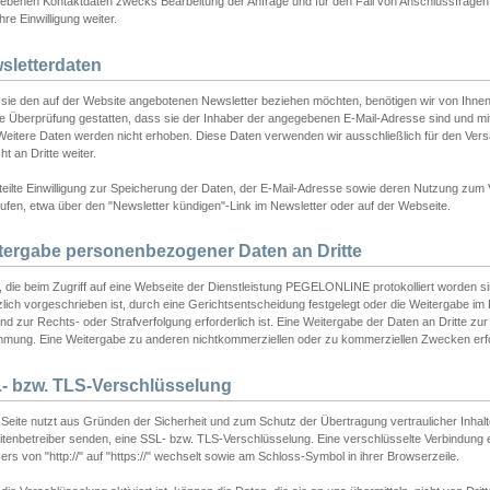
ebenen Kontaktdaten zwecks Bearbeitung der Anfrage und für den Fall von Anschlussfragen b
hre Einwilligung weiter.
sletterdaten
sie den auf der Website angebotenen Newsletter beziehen möchten, benötigen wir von Ihnen
ie Überprüfung gestatten, dass sie der Inhaber der angegebenen E-Mail-Adresse sind und m
 Weitere Daten werden nicht erhoben. Diese Daten verwenden wir ausschließlich für den Ver
cht an Dritte weiter.
teilte Einwilligung zur Speicherung der Daten, der E-Mail-Adresse sowie deren Nutzung zum
ufen, etwa über den "Newsletter kündigen"-Link im Newsletter oder auf der Webseite.
tergabe personenbezogener Daten an Dritte
 die beim Zugriff auf eine Webseite der Dienstleistung PEGELONLINE protokolliert worden sind
lich vorgeschrieben ist, durch eine Gerichtsentscheidung festgelegt oder die Weitergabe im Fa
d zur Rechts- oder Strafverfolgung erforderlich ist. Eine Weitergabe der Daten an Dritte zur 
mmung. Eine Weitergabe zu anderen nichtkommerziellen oder zu kommerziellen Zwecken erfol
- bzw. TLS-Verschlüsselung
Seite nutzt aus Gründen der Sicherheit und zum Schutz der Übertragung vertraulicher Inhalte
eitenbetreiber senden, eine SSL- bzw. TLS-Verschlüsselung. Eine verschlüsselte Verbindung 
rs von "http://" auf "https://" wechselt sowie am Schloss-Symbol in ihrer Browserzeile.