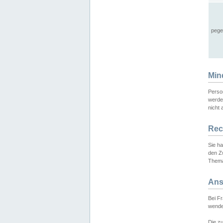
pege
Min
Perso
werde
nicht 
Rec
Sie h
den Z
Thema
Ans
Bei F
wende
Die zu