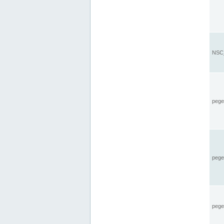
NSC_
pegel
pege
pegel