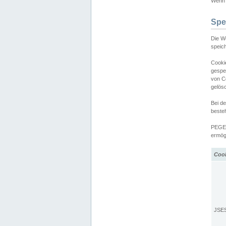
Wenn d
Spe
Die W
speic
Cooki
gespe
von C
gelös
Bei d
beste
PEGEL
ermögl
Coo
JSE