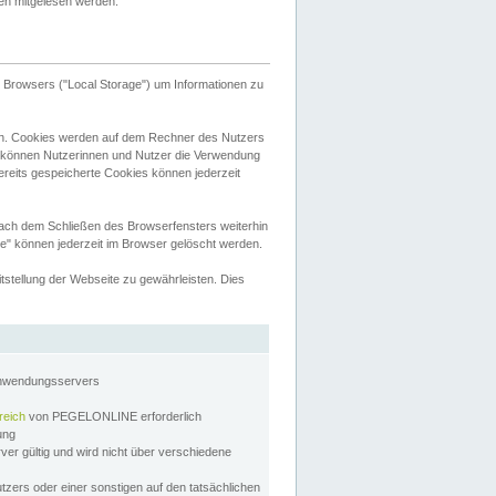
tten mitgelesen werden.
Browsers ("Local Storage") um Informationen zu
n. Cookies werden auf dem Rechner des Nutzers
 können Nutzerinnen und Nutzer die Verwendung
ereits gespeicherte Cookies können jederzeit
nach dem Schließen des Browserfensters weiterhin
e" können jederzeit im Browser gelöscht werden.
stellung der Webseite zu gewährleisten. Dies
Anwendungsservers
reich
von PEGELONLINE erforderlich
zung
rver gültig und wird nicht über verschiedene
utzers oder einer sonstigen auf den tatsächlichen