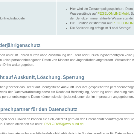
Hier wird ein Zeitstempel gespeichert. Dient
Wasserstände auf
PEGELONLINE Mobil
. S
lonline.lastupdate
der Benutzer immer aktuelle Wasserstände
Die Funktion existiert nur auf
PEGELONLINE
Die Speicherung erfolgt im "Local Storage"
derjährigenschutz
nen unter 18 Jahren dürfen ohne Zustimmung der Eltern oder Erziehungsberechtigten keine
n keine personenbezogenen Daten von Kindern und Jugendlichen angefordert. Wissentlich 
an Dritte weitergegeben.
ht auf Auskunft, Löschung, Sperrung
aben jederzeit das Recht auf unentgeltliche Auskunft über ihre gespeicherten personenbez
weck der Datenverarbeitung sowie ein Recht auf Berichtigung, Sperrung oder Löschung dies
 personenbezogene Daten können sie sich jederzeit unter der im Impressum angegebenen
prechpartner für den Datenschutz
ragen oder Hinweisen können sie sich jederzeit gern an den Datenschutzbeauftragten der Ge
n. Diesen erreichen sie unter:
DSB.GDWS@wsv.bund.de
ständige datenschutzrechtliche Aufsichtsbehörde ist die Bundesbeauftragte für Datenschutz u