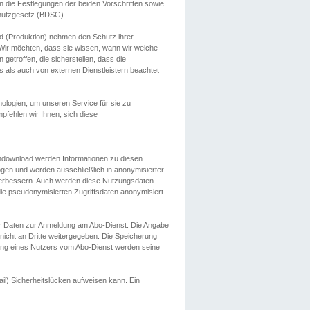
 die Festlegungen der beiden Vorschriften sowie
hutzgesetz (BDSG).
 (Produktion) nehmen den Schutz ihrer
ir möchten, dass sie wissen, wann wir welche
etroffen, die sicherstellen, dass die
 als auch von externen Dienstleistern beachtet
ologien, um unseren Service für sie zu
fehlen wir Ihnen, sich diese
endownload werden Informationen zu diesen
ogen und werden ausschließlich in anonymisierter
verbessern. Auch werden diese Nutzungsdaten
ie pseudonymisierten Zugriffsdaten anonymisiert.
her Daten zur Anmeldung am Abo-Dienst. Die Angabe
 nicht an Dritte weitergegeben. Die Speicherung
dung eines Nutzers vom Abo-Dienst werden seine
il) Sicherheitslücken aufweisen kann. Ein