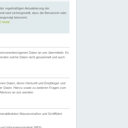
 der regelmäßigen Aktualisierung der
omit wird sichergestellt, dass die Benutzerin oder
 angezeigt bekommt.
 Mobil
 personenbezogenen Daten an uns übermitteln. Es
werden solche Daten nicht gesammelt und auch
ogenen Daten, deren Herkunft und Empfänger und
er Daten. Hierzu sowie zu weiteren Fragen zum
 Adresse an uns wenden.
neraldirektion Wasserstraßen und Schifffahrt
nd Informationsfreiheit (BfDI).