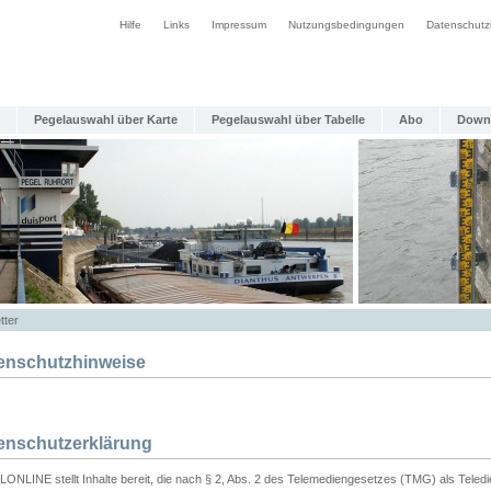
Hilfe
Links
Impressum
Nutzungsbedingungen
Datenschutz
Pegelauswahl über Karte
Pegelauswahl über Tabelle
Abo
Down
tter
enschutzhinweise
enschutzerklärung
ONLINE stellt Inhalte bereit, die nach § 2, Abs. 2 des Telemediengesetzes (TMG) als Teled