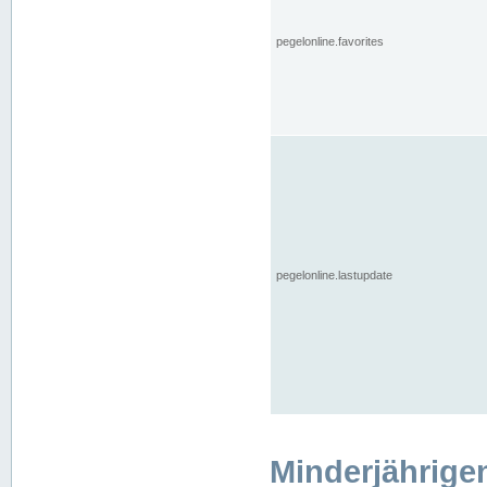
pegelonline.favorites
pegelonline.lastupdate
Minderjährige