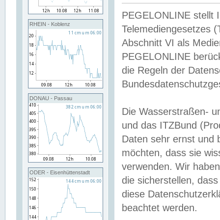
PEGELONLINE stellt Inh
RHEIN - Koblenz
Telemediengesetzes (
Abschnitt VI als Medie
PEGELONLINE berücksi
die Regeln der Date
Bundesdatenschutzge
DONAU - Passau
Die Wasserstraßen- u
und das ITZBund (Pro
Daten sehr ernst und 
möchten, dass sie wis
verwenden. Wir haben
ODER - Eisenhüttenstadt
die sicherstellen, das
diese Datenschutzerkl
beachtet werden.