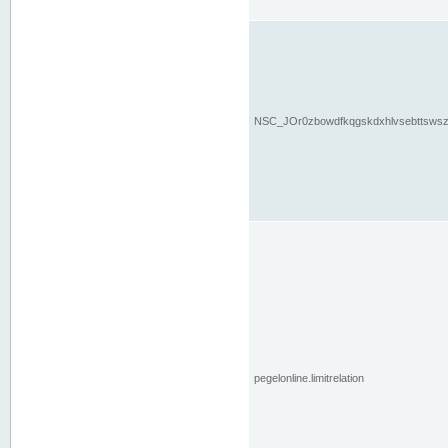
NSC_JOr0zbowdfkqgskdxhlvsebttsws
pegelonline.limitrelation