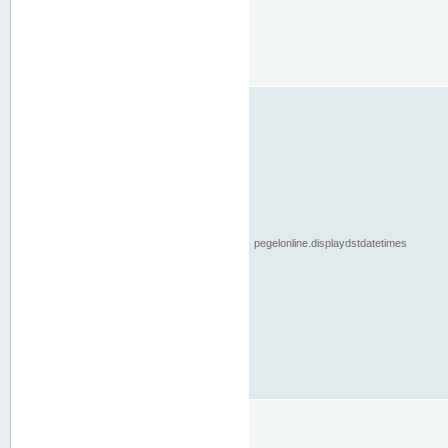
pegelonline.displaydstdatetimes