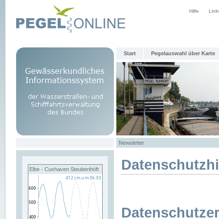
Hilfe
Link
Start
Pegelauswahl über Karte
Newsletter
Datenschutzh
Elbe - Cuxhaven Steubenhöft
Datenschutzer