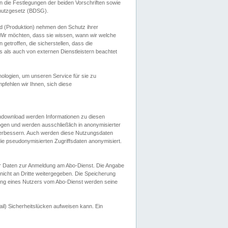
 die Festlegungen der beiden Vorschriften sowie
hutzgesetz (BDSG).
 (Produktion) nehmen den Schutz ihrer
ir möchten, dass sie wissen, wann wir welche
etroffen, die sicherstellen, dass die
 als auch von externen Dienstleistern beachtet
ologien, um unseren Service für sie zu
fehlen wir Ihnen, sich diese
endownload werden Informationen zu diesen
ogen und werden ausschließlich in anonymisierter
verbessern. Auch werden diese Nutzungsdaten
ie pseudonymisierten Zugriffsdaten anonymisiert.
her Daten zur Anmeldung am Abo-Dienst. Die Angabe
 nicht an Dritte weitergegeben. Die Speicherung
dung eines Nutzers vom Abo-Dienst werden seine
il) Sicherheitslücken aufweisen kann. Ein