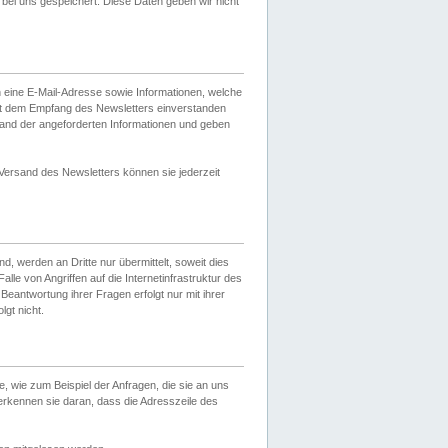
ei uns gespeichert. Diese Daten geben wir nicht
 eine E-Mail-Adresse sowie Informationen, welche
it dem Empfang des Newsletters einverstanden
sand der angeforderten Informationen und geben
 Versand des Newsletters können sie jederzeit
, werden an Dritte nur übermittelt, soweit dies
lle von Angriffen auf die Internetinfrastruktur des
Beantwortung ihrer Fragen erfolgt nur mit ihrer
gt nicht.
, wie zum Beispiel der Anfragen, die sie an uns
erkennen sie daran, dass die Adresszeile des