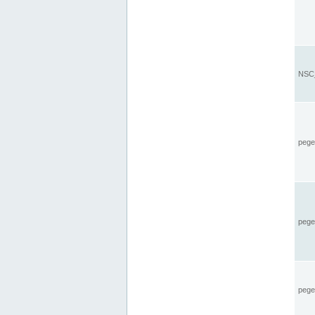
NSC_
pegel
pege
pegel