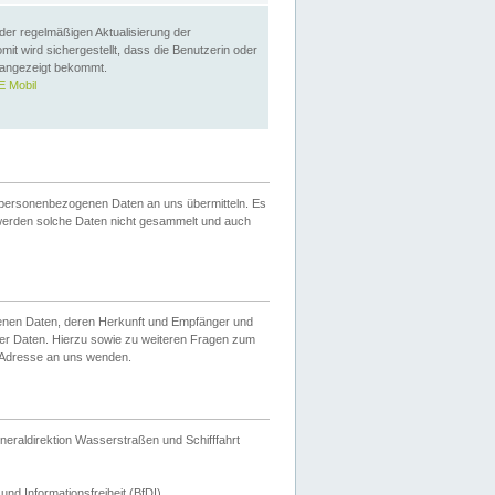
 der regelmäßigen Aktualisierung der
omit wird sichergestellt, dass die Benutzerin oder
 angezeigt bekommt.
 Mobil
 personenbezogenen Daten an uns übermitteln. Es
werden solche Daten nicht gesammelt und auch
ogenen Daten, deren Herkunft und Empfänger und
er Daten. Hierzu sowie zu weiteren Fragen zum
 Adresse an uns wenden.
neraldirektion Wasserstraßen und Schifffahrt
nd Informationsfreiheit (BfDI).