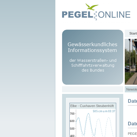
Start
Newsle
Dat
Elbe - Cuxhaven Steubenhöft
Dat
PEGEL