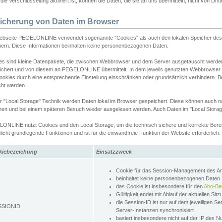
ie Verschlüsselung aktiviert ist, können die Daten, die sie an uns übermitteln, nicht von Dri
icherung von Daten im Browser
ebseite PEGELONLINE verwendet sogenannte "Cookies" als auch den lokalen Speicher des 
hern. Diese Informationen beinhalten keine personenbezogenen Daten.
es sind kleine Datenpakete, die zwischen Webbrowser und dem Server ausgetauscht werde
ichert und von diesem an PEGELONLINE übermittelt. In dem jeweils genutzten Webbrowser
ookies durch eine entsprechende Einstellung einschränken oder grundsätzlich verhindern. B
cht werden.
er "Local Storage" Technik werden Daten lokal im Browser gespeichert. Diese können auch 
hen und bei einem späteren Besuch wieder ausgelesen werden. Auch Daten im "Local Storag
ONLINE nutzt Cookies und den Local Storage, um die technisch sichere und korrekte Bereit
icht grundlegende Funktionen und ist für die einwandfreie Funktion der Website erforderlich.
kiebezeichung
Einsatzzweck
Cookie für das Session-Management des 
beinhaltet keine personenbezogenen Daten
das Cookie ist insbesondere für den
Abo-Be
Gültigkeit endet mit Ablauf der aktuellen Sit
die Session-ID ist nur auf dem jeweiligen Se
SSIONID
Server-Instanzen synchronisiert
basiert insbesondere nicht auf der IP des N