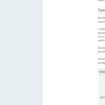
Wenn d
Spe
Die W
speic
Cooki
gespe
von C
gelös
Bei d
beste
PEGEL
ermögl
Coo
JSE