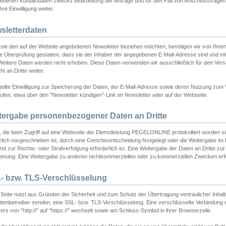
ebenen Kontaktdaten zwecks Bearbeitung der Anfrage und für den Fall von Anschlussfragen b
hre Einwilligung weiter.
sletterdaten
sie den auf der Website angebotenen Newsletter beziehen möchten, benötigen wir von Ihnen
ie Überprüfung gestatten, dass sie der Inhaber der angegebenen E-Mail-Adresse sind und m
 Weitere Daten werden nicht erhoben. Diese Daten verwenden wir ausschließlich für den Ver
cht an Dritte weiter.
teilte Einwilligung zur Speicherung der Daten, der E-Mail-Adresse sowie deren Nutzung zum
ufen, etwa über den "Newsletter kündigen"-Link im Newsletter oder auf der Webseite.
tergabe personenbezogener Daten an Dritte
 die beim Zugriff auf eine Webseite der Dienstleistung PEGELONLINE protokolliert worden sind
lich vorgeschrieben ist, durch eine Gerichtsentscheidung festgelegt oder die Weitergabe im Fa
d zur Rechts- oder Strafverfolgung erforderlich ist. Eine Weitergabe der Daten an Dritte zur 
mmung. Eine Weitergabe zu anderen nichtkommerziellen oder zu kommerziellen Zwecken erfol
- bzw. TLS-Verschlüsselung
Seite nutzt aus Gründen der Sicherheit und zum Schutz der Übertragung vertraulicher Inhalte
eitenbetreiber senden, eine SSL- bzw. TLS-Verschlüsselung. Eine verschlüsselte Verbindung 
rs von "http://" auf "https://" wechselt sowie am Schloss-Symbol in ihrer Browserzeile.