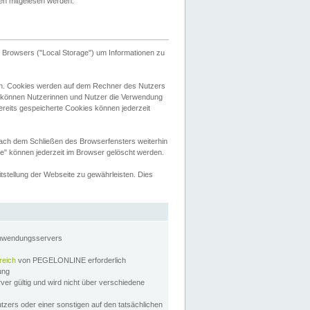
tten mitgelesen werden.
Browsers ("Local Storage") um Informationen zu
n. Cookies werden auf dem Rechner des Nutzers
 können Nutzerinnen und Nutzer die Verwendung
ereits gespeicherte Cookies können jederzeit
nach dem Schließen des Browserfensters weiterhin
e" können jederzeit im Browser gelöscht werden.
stellung der Webseite zu gewährleisten. Dies
Anwendungsservers
reich
von PEGELONLINE erforderlich
zung
rver gültig und wird nicht über verschiedene
utzers oder einer sonstigen auf den tatsächlichen