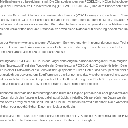
s Mediendienste zu bezeichnen sind. Die Dienstleistungen von PEGELONLINE berücksichtigen
egeln der Datenschutz-Grundverordnung (DS-GVO, EU 2016/679) und dem Bundesdatensc
asserstraßen- und Schifffahrtsverwaltung des Bundes (WSV, Herausgeber) und das ITZBund
nenbezogenen Daten sehr ernst und behandeln ihre personenbezogenen Daten vertraulich. W
 erheben und wie wir sie verwenden. Wir haben technische und organisatorische Maßnahmen g
zlichen Vorschriften über den Datenschutz sowie diese Datenschutzerklärung sowohl von uns
n.
ge der Weiterentwicklung unserer Webseiten, Services und der Implementierung neuer Techn
ssern, können auch Änderungen dieser Datenschutzerklärung erforderlich werden. Daher emp
schutzerklärung ab und zu erneut durchzulesen.
utzung von PEGELONLINE ist in der Regel ohne Angabe personenbezogener Daten möglich.
edem Nutzerzugriff auf eine Webseite der Dienstleistung PEGELONLINE sowie für jeden Dat
en in einer Protokolldatei pseudonymisiert gespeichert. Diese Daten sind nicht personenbez
statistisch ausgewertet, um Zugriffstrends zu erkennen und das Angebot entsprechend zu 
mit persönlichen Daten verknüpft und nicht an Dritte weitergegeben. Nach 60 Tagen werden d
ückverfolgung auf eine spezifische Person ist dann nicht mehr möglich.
Ausnahme innerhalb des Internetangebotes bildet die Eingabe persönlicher oder geschäftlic
 Daten durch den Nutzer erfolgt dabei ausdrücklich freiwillig. Die persönlichen Daten werden
asswortes erfolgt verschlüsselt und ist für keine Person im Klartext einsehbar. Nach Abmel
lichen oder geschäftlichen Daten unmittelbar gelöscht.
isen darauf hin, dass die Datenübertragung im Internet (z.B. bei der Kommunikation per E-Ma
loser Schutz der Daten vor dem Zugriff durch Dritte ist nicht möglich.