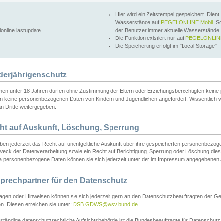
Hier wird ein Zeitstempel gespeichert. Dient
Wasserstände auf
PEGELONLINE Mobil
. S
lonline.lastupdate
der Benutzer immer aktuelle Wasserstände
Die Funktion existiert nur auf
PEGELONLINE
Die Speicherung erfolgt im "Local Storage"
derjährigenschutz
nen unter 18 Jahren dürfen ohne Zustimmung der Eltern oder Erziehungsberechtigten keine
n keine personenbezogenen Daten von Kindern und Jugendlichen angefordert. Wissentlich 
an Dritte weitergegeben.
ht auf Auskunft, Löschung, Sperrung
aben jederzeit das Recht auf unentgeltliche Auskunft über ihre gespeicherten personenbez
weck der Datenverarbeitung sowie ein Recht auf Berichtigung, Sperrung oder Löschung dies
 personenbezogene Daten können sie sich jederzeit unter der im Impressum angegebenen
prechpartner für den Datenschutz
ragen oder Hinweisen können sie sich jederzeit gern an den Datenschutzbeauftragten der Ge
n. Diesen erreichen sie unter:
DSB.GDWS@wsv.bund.de
ständige datenschutzrechtliche Aufsichtsbehörde ist die Bundesbeauftragte für Datenschutz u