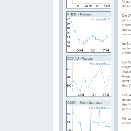
VI al
die R
RHEIN - Koblenz
Die W
perso
Daten
geset
werde
Im Zu
verbe
Daten
DONAU - Passau
Die N
Bei j
Aktion
Form 
nicht 
Eine R
Eine 
dieser
ODER - Eisenhüttenstadt
des P
persön
Wir we
lücken