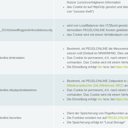
Nutzer zurückverfolgbaren Information
das Cookie ist auf HttpOnly gesetzt und dam
von "session theft")
wird von LoadBalancer des ITZBund gesetzt
JOr0zbowdfkqgskdxhlvsebttswszdq
demselben PEGELONLINE Knoten geleitetet w
das Cookie wird mit einem Verfallsdatum vo
Bestimmt, ob PEGELONLINE die Messwer
setzen soll (Default ist MNW/MHW). Dies wirk
online.limitrelation
Das Cookie ist permanent, d.h. nach einem 
vorhanden. Das Cookie wird mit einem Verfa
Die Einstellung erfolgt
hier
bzw. bei
https://w
Bestimmt, ob PEGELONLINE Zeitpunkte in
Mitteleuropäischer Zeit (Winterzeit, MEZ)
anz
lonline.displaydstdatetimes
Das Cookie ist permanent, d.h. nach einem 
vorhanden. Das Cookie wird mit einem Verfa
Die Einstellung erfolgt
hier
bzw. bei
https://w
Dient der Speicherung von Pegelfavoriten 
online.favorites
Die Funktion existiert nur auf
PEGELONLINE
Die Speicherung erfolgt im "Local Storage"