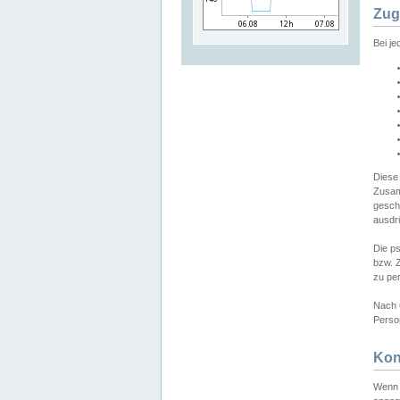
Zug
Bei j
Diese
Zusam
gesch
ausdrü
Die p
bzw. 
zu pe
Nach 
Person
Kon
Wenn 