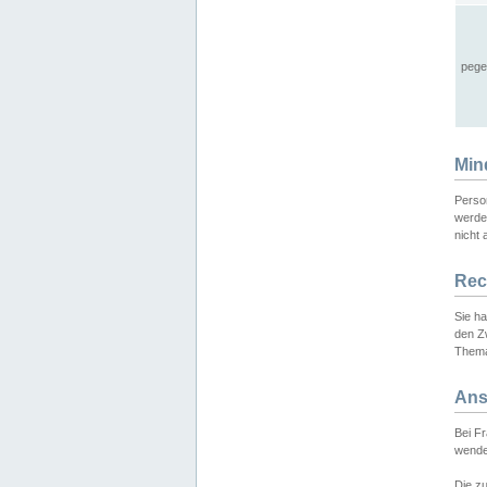
pege
Min
Perso
werde
nicht 
Rec
Sie h
den Z
Thema
Ans
Bei F
wende
Die zu