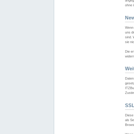
angeg
ohne i
New
Wenn 
uns d
sind.
sie ni
Die er
widerr
Wei
Daten,
gesetz
ITZBun
Zusti
SSL
Diese 
als S
Browse