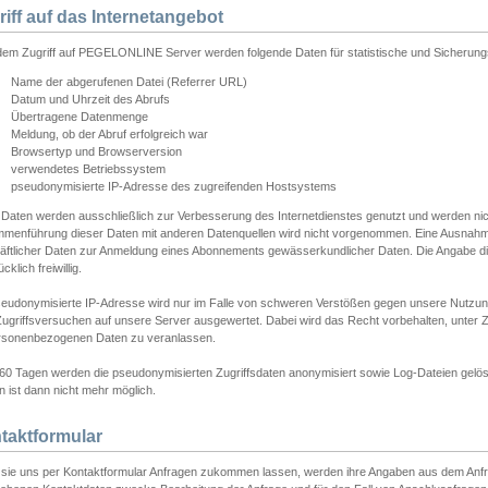
riff auf das Internetangebot
edem Zugriff auf PEGELONLINE Server werden folgende Daten für statistische und Sicherun
Name der abgerufenen Datei (Referrer URL)
Datum und Uhrzeit des Abrufs
Übertragene Datenmenge
Meldung, ob der Abruf erfolgreich war
Browsertyp und Browserversion
verwendetes Betriebssystem
pseudonymisierte IP-Adresse des zugreifenden Hostsystems
 Daten werden ausschließlich zur Verbesserung des Internetdienstes genutzt und werden ni
menführung dieser Daten mit anderen Datenquellen wird nicht vorgenommen. Eine Ausnahme 
äftlicher Daten zur Anmeldung eines Abonnements gewässerkundlicher Daten. Die Angabe die
cklich freiwillig.
seudonymisierte IP-Adresse wird nur im Falle von schweren Verstößen gegen unsere Nutzun
Zugriffsversuchen auf unsere Server ausgewertet. Dabei wird das Recht vorbehalten, unter Z
rsonenbezogenen Daten zu veranlassen.
60 Tagen werden die pseudonymisierten Zugriffsdaten anonymisiert sowie Log-Dateien gelösc
 ist dann nicht mehr möglich.
taktformular
sie uns per Kontaktformular Anfragen zukommen lassen, werden ihre Angaben aus dem Anfrag