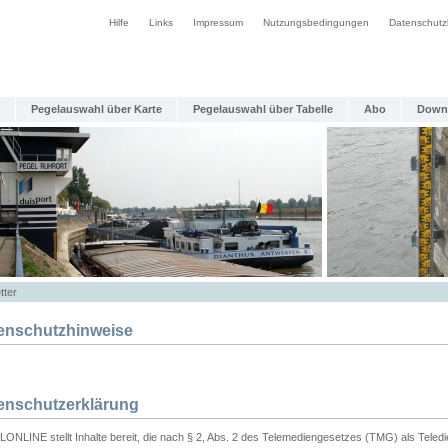
Hilfe
Links
Impressum
Nutzungsbedingungen
Datenschutz
Pegelauswahl über Karte
Pegelauswahl über Tabelle
Abo
Down
tter
enschutzhinweise
enschutzerklärung
ONLINE stellt Inhalte bereit, die nach § 2, Abs. 2 des Telemediengesetzes (TMG) als Teled