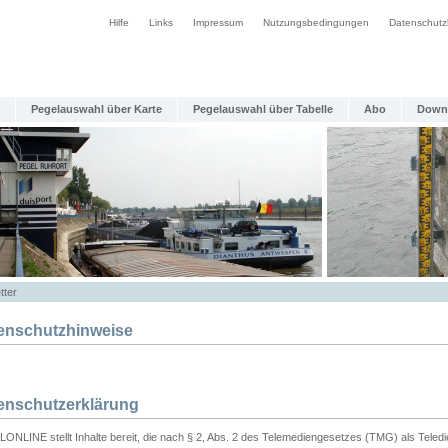
Hilfe
Links
Impressum
Nutzungsbedingungen
Datenschutz
Pegelauswahl über Karte
Pegelauswahl über Tabelle
Abo
Down
tter
enschutzhinweise
enschutzerklärung
ONLINE stellt Inhalte bereit, die nach § 2, Abs. 2 des Telemediengesetzes (TMG) als Teled