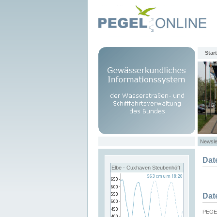
Start
Newsle
Dat
Elbe - Cuxhaven Steubenhöft
Dat
PEGEL