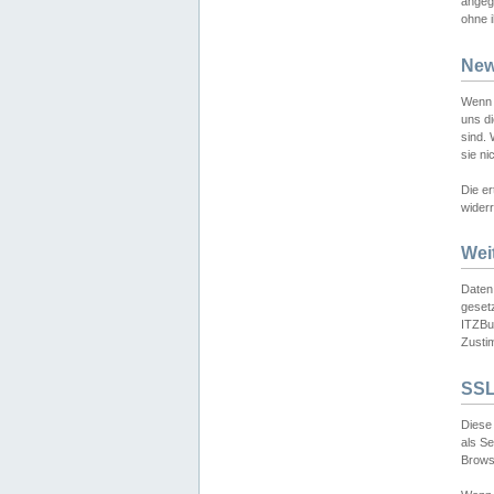
angeg
ohne i
New
Wenn 
uns d
sind.
sie ni
Die er
widerr
Wei
Daten,
gesetz
ITZBun
Zusti
SSL
Diese 
als S
Browse