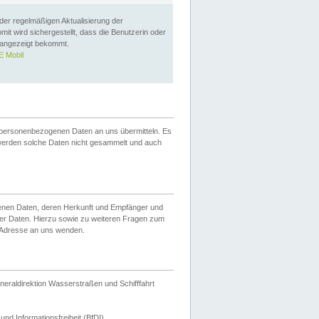
 der regelmäßigen Aktualisierung der
omit wird sichergestellt, dass die Benutzerin oder
 angezeigt bekommt.
 Mobil
 personenbezogenen Daten an uns übermitteln. Es
werden solche Daten nicht gesammelt und auch
ogenen Daten, deren Herkunft und Empfänger und
er Daten. Hierzu sowie zu weiteren Fragen zum
 Adresse an uns wenden.
neraldirektion Wasserstraßen und Schifffahrt
nd Informationsfreiheit (BfDI).