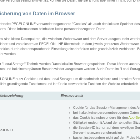
ie Verschlüsselung aktiviert ist, können die Daten, die sie an uns übermitteln, nicht von Dri
icherung von Daten im Browser
ebseite PEGELONLINE verwendet sogenannte "Cookies" als auch den lokalen Speicher des 
hern. Diese Informationen beinhalten keine personenbezogenen Daten.
es sind kleine Datenpakete, die zwischen Webbrowser und dem Server ausgetauscht werde
ichert und von diesem an PEGELONLINE übermittelt. In dem jeweils genutzten Webbrowser
ookies durch eine entsprechende Einstellung einschränken oder grundsätzlich verhindern. B
cht werden.
er "Local Storage" Technik werden Daten lokal im Browser gespeichert. Diese können auch 
hen und bei einem späteren Besuch wieder ausgelesen werden. Auch Daten im "Local Storag
ONLINE nutzt Cookies und den Local Storage, um die technisch sichere und korrekte Bereit
icht grundlegende Funktionen und ist für die einwandfreie Funktion der Website erforderlich.
kiebezeichung
Einsatzzweck
Cookie für das Session-Management des 
beinhaltet keine personenbezogenen Daten
das Cookie ist insbesondere für den
Abo-Be
Gültigkeit endet mit Ablauf der aktuellen Sit
die Session-ID ist nur auf dem jeweiligen Se
SSIONID
Server-Instanzen synchronisiert
basiert insbesondere nicht auf der IP des N