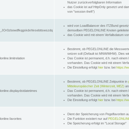
Nutzer zurückverfolgbaren Information
das Cookie ist auf HttpOnly gesetzt und dam
von "session theft")
wird von LoadBalancer des ITZBund gesetzt
JOr0zbowdfkqgskdxhlvsebttswszdq
demselben PEGELONLINE Knoten geleitetet w
das Cookie wird mit einem Verfallsdatum vo
Bestimmt, ob PEGELONLINE die Messwer
setzen soll (Default ist MNW/MHW). Dies wirk
online.limitrelation
Das Cookie ist permanent, d.h. nach einem 
vorhanden. Das Cookie wird mit einem Verfa
Die Einstellung erfolgt
hier
bzw. bei
https://w
Bestimmt, ob PEGELONLINE Zeitpunkte in
Mitteleuropäischer Zeit (Winterzeit, MEZ)
anz
lonline.displaydstdatetimes
Das Cookie ist permanent, d.h. nach einem 
vorhanden. Das Cookie wird mit einem Verfa
Die Einstellung erfolgt
hier
bzw. bei
https://w
Dient der Speicherung von Pegelfavoriten 
online.favorites
Die Funktion existiert nur auf
PEGELONLINE
Die Speicherung erfolgt im "Local Storage"