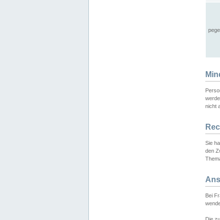
pege
Min
Perso
werde
nicht 
Rec
Sie h
den Z
Thema
Ans
Bei F
wende
Die zu