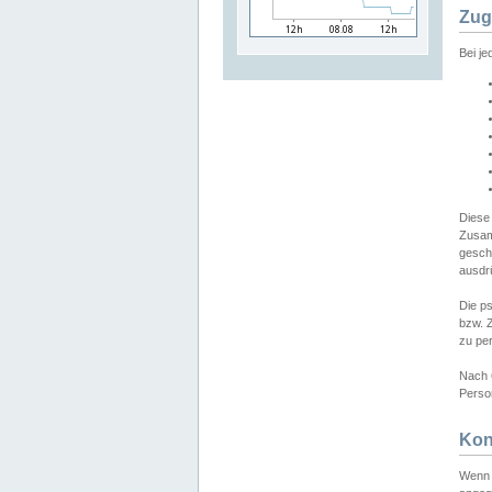
Zug
Bei j
Diese
Zusam
gesch
ausdrü
Die p
bzw. 
zu pe
Nach 
Person
Kon
Wenn 