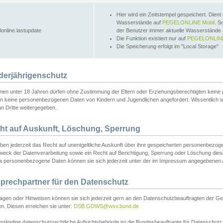
Hier wird ein Zeitstempel gespeichert. Dient
Wasserstände auf
PEGELONLINE Mobil
. S
lonline.lastupdate
der Benutzer immer aktuelle Wasserstände
Die Funktion existiert nur auf
PEGELONLINE
Die Speicherung erfolgt im "Local Storage"
derjährigenschutz
nen unter 18 Jahren dürfen ohne Zustimmung der Eltern oder Erziehungsberechtigten keine
n keine personenbezogenen Daten von Kindern und Jugendlichen angefordert. Wissentlich 
an Dritte weitergegeben.
ht auf Auskunft, Löschung, Sperrung
aben jederzeit das Recht auf unentgeltliche Auskunft über ihre gespeicherten personenbez
weck der Datenverarbeitung sowie ein Recht auf Berichtigung, Sperrung oder Löschung dies
 personenbezogene Daten können sie sich jederzeit unter der im Impressum angegebenen
prechpartner für den Datenschutz
ragen oder Hinweisen können sie sich jederzeit gern an den Datenschutzbeauftragten der Ge
n. Diesen erreichen sie unter:
DSB.GDWS@wsv.bund.de
ständige datenschutzrechtliche Aufsichtsbehörde ist die Bundesbeauftragte für Datenschutz u