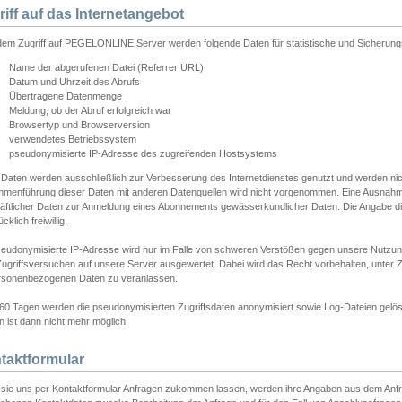
riff auf das Internetangebot
edem Zugriff auf PEGELONLINE Server werden folgende Daten für statistische und Sicherun
Name der abgerufenen Datei (Referrer URL)
Datum und Uhrzeit des Abrufs
Übertragene Datenmenge
Meldung, ob der Abruf erfolgreich war
Browsertyp und Browserversion
verwendetes Betriebssystem
pseudonymisierte IP-Adresse des zugreifenden Hostsystems
 Daten werden ausschließlich zur Verbesserung des Internetdienstes genutzt und werden ni
menführung dieser Daten mit anderen Datenquellen wird nicht vorgenommen. Eine Ausnahme 
äftlicher Daten zur Anmeldung eines Abonnements gewässerkundlicher Daten. Die Angabe die
cklich freiwillig.
seudonymisierte IP-Adresse wird nur im Falle von schweren Verstößen gegen unsere Nutzun
Zugriffsversuchen auf unsere Server ausgewertet. Dabei wird das Recht vorbehalten, unter Z
rsonenbezogenen Daten zu veranlassen.
60 Tagen werden die pseudonymisierten Zugriffsdaten anonymisiert sowie Log-Dateien gelösc
 ist dann nicht mehr möglich.
taktformular
sie uns per Kontaktformular Anfragen zukommen lassen, werden ihre Angaben aus dem Anfrag