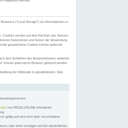
tten mitgelesen werden.
Browsers ("Local Storage") um Informationen zu
n. Cookies werden auf dem Rechner des Nutzers
 können Nutzerinnen und Nutzer die Verwendung
ereits gespeicherte Cookies können jederzeit
nach dem Schließen des Browserfensters weiterhin
e" können jederzeit im Browser gelöscht werden.
stellung der Webseite zu gewährleisten. Dies
Anwendungsservers
reich
von PEGELONLINE erforderlich
zung
rver gültig und wird nicht über verschiedene
utzers oder einer sonstigen auf den tatsächlichen