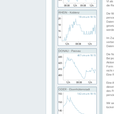
VI al
die R
RHEIN - Koblenz
Die W
perso
Daten
geset
werde
Im Zu
verbe
Daten
DONAU - Passau
Die N
Bei j
Aktion
Form 
nicht 
Eine R
Eine 
dieser
ODER - Eisenhüttenstadt
des P
persön
Wir we
lücken