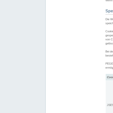
Wenn d
Spe
Die W
speic
Cooki
gespe
von C
gelös
Bei d
beste
PEGEL
ermögl
Coo
JSE