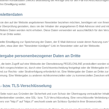
ebenen Kontaktdaten zwecks Bearbeitung der Anfrage und für den Fall von Anschlussfragen b
hre Einwilligung weiter.
sletterdaten
sie den auf der Website angebotenen Newsletter beziehen möchten, benötigen wir von Ihnen
ie Überprüfung gestatten, dass sie der Inhaber der angegebenen E-Mail-Adresse sind und m
 Weitere Daten werden nicht erhoben. Diese Daten verwenden wir ausschließlich für den Ver
cht an Dritte weiter.
teilte Einwilligung zur Speicherung der Daten, der E-Mail-Adresse sowie deren Nutzung zum
ufen, etwa über den "Newsletter kündigen"-Link im Newsletter oder auf der Webseite.
tergabe personenbezogener Daten an Dritte
 die beim Zugriff auf eine Webseite der Dienstleistung PEGELONLINE protokolliert worden sind
lich vorgeschrieben ist, durch eine Gerichtsentscheidung festgelegt oder die Weitergabe im Fa
d zur Rechts- oder Strafverfolgung erforderlich ist. Eine Weitergabe der Daten an Dritte zur 
mmung. Eine Weitergabe zu anderen nichtkommerziellen oder zu kommerziellen Zwecken erfol
- bzw. TLS-Verschlüsselung
Seite nutzt aus Gründen der Sicherheit und zum Schutz der Übertragung vertraulicher Inhalte
eitenbetreiber senden, eine SSL- bzw. TLS-Verschlüsselung. Eine verschlüsselte Verbindung 
rs von "http://" auf "https://" wechselt sowie am Schloss-Symbol in ihrer Browserzeile.