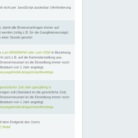
it nicht per JavaScript auslesbar (Verhinderung
, damit alle Browseranfragen immer auf
erden (nötig z.B. für die Ganglinienanzeige)
n einer Stunde gesetzt
te
zum MNW/MHW oder zum HSW
in Beziehung
t sich z.B. auf die Kartendarstellung aus.
Browserneustart ist die Einstellung immer noch
llsdatum von 1 Jahr angelegt.
ww.pegelmobil.de/gast/start#settings
gesetzlicher Zeit oder ganzjährig in
eigen soll (Standard ist die gesetzliche Zeit).
Browserneustart ist die Einstellung immer noch
llsdatum von 1 Jahr angelegt.
ww.pegelmobil.de/gast/start#settings
auf dem Endgerät des Users
 Mobil