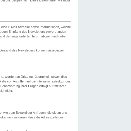
ei uns gespeichert. Diese Daten geben wir nicht
 eine E-Mail-Adresse sowie Informationen, welche
it dem Empfang des Newsletters einverstanden
sand der angeforderten Informationen und geben
 Versand des Newsletters können sie jederzeit
, werden an Dritte nur übermittelt, soweit dies
lle von Angriffen auf die Internetinfrastruktur des
Beantwortung ihrer Fragen erfolgt nur mit ihrer
gt nicht.
, wie zum Beispiel der Anfragen, die sie an uns
erkennen sie daran, dass die Adresszeile des