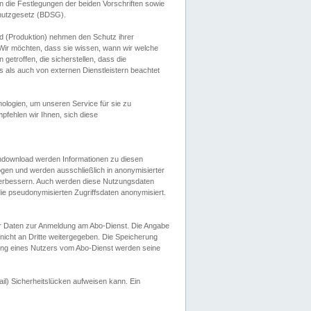
 die Festlegungen der beiden Vorschriften sowie
hutzgesetz (BDSG).
 (Produktion) nehmen den Schutz ihrer
ir möchten, dass sie wissen, wann wir welche
etroffen, die sicherstellen, dass die
 als auch von externen Dienstleistern beachtet
ologien, um unseren Service für sie zu
fehlen wir Ihnen, sich diese
endownload werden Informationen zu diesen
ogen und werden ausschließlich in anonymisierter
verbessern. Auch werden diese Nutzungsdaten
ie pseudonymisierten Zugriffsdaten anonymisiert.
her Daten zur Anmeldung am Abo-Dienst. Die Angabe
 nicht an Dritte weitergegeben. Die Speicherung
dung eines Nutzers vom Abo-Dienst werden seine
il) Sicherheitslücken aufweisen kann. Ein