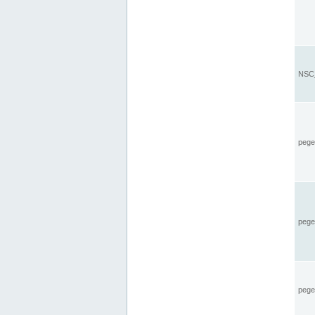
NSC_
pegel
pege
pegel