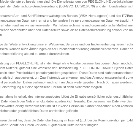
s Mediendienste zu bezeichnen sind. Die Dienstleistungen von PEGELONLINE berücksichtigen
egeln der Datenschutz-Grundverordnung (DS-GVO, EU 2016/679) und dem Bundesdatensc
asserstraßen- und Schifffahrtsverwaltung des Bundes (WSV, Herausgeber) und das ITZBund
nenbezogenen Daten sehr ernst und behandeln ihre personenbezogenen Daten vertraulich. W
 erheben und wie wir sie verwenden. Wir haben technische und organisatorische Maßnahmen g
zlichen Vorschriften über den Datenschutz sowie diese Datenschutzerklärung sowohl von uns
n.
ge der Weiterentwicklung unserer Webseiten, Services und der Implementierung neuer Techn
ssern, können auch Änderungen dieser Datenschutzerklärung erforderlich werden. Daher emp
schutzerklärung ab und zu erneut durchzulesen.
utzung von PEGELONLINE ist in der Regel ohne Angabe personenbezogener Daten möglich.
edem Nutzerzugriff auf eine Webseite der Dienstleistung PEGELONLINE sowie für jeden Dat
en in einer Protokolldatei pseudonymisiert gespeichert. Diese Daten sind nicht personenbez
statistisch ausgewertet, um Zugriffstrends zu erkennen und das Angebot entsprechend zu 
mit persönlichen Daten verknüpft und nicht an Dritte weitergegeben. Nach 60 Tagen werden d
ückverfolgung auf eine spezifische Person ist dann nicht mehr möglich.
Ausnahme innerhalb des Internetangebotes bildet die Eingabe persönlicher oder geschäftlic
 Daten durch den Nutzer erfolgt dabei ausdrücklich freiwillig. Die persönlichen Daten werden
asswortes erfolgt verschlüsselt und ist für keine Person im Klartext einsehbar. Nach Abmel
lichen oder geschäftlichen Daten unmittelbar gelöscht.
isen darauf hin, dass die Datenübertragung im Internet (z.B. bei der Kommunikation per E-Ma
loser Schutz der Daten vor dem Zugriff durch Dritte ist nicht möglich.