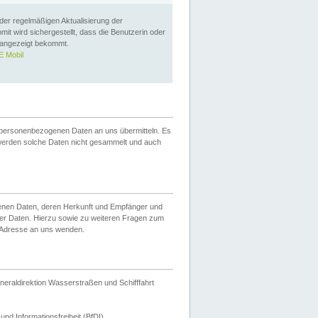
 der regelmäßigen Aktualisierung der
omit wird sichergestellt, dass die Benutzerin oder
 angezeigt bekommt.
 Mobil
 personenbezogenen Daten an uns übermitteln. Es
werden solche Daten nicht gesammelt und auch
ogenen Daten, deren Herkunft und Empfänger und
er Daten. Hierzu sowie zu weiteren Fragen zum
 Adresse an uns wenden.
neraldirektion Wasserstraßen und Schifffahrt
nd Informationsfreiheit (BfDI).