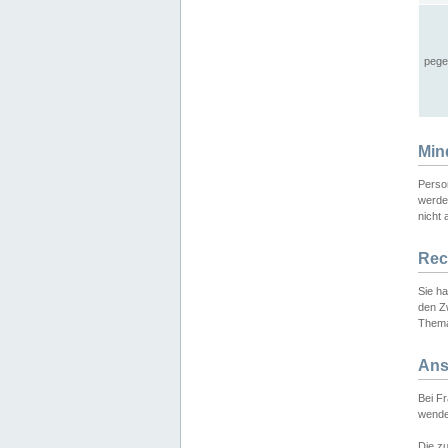
pege
Min
Perso
werde
nicht 
Rec
Sie h
den Z
Thema
Ans
Bei F
wende
Die zu