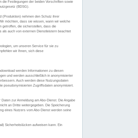
 die Festlegungen der beiden Vorschriften sowie
hutzgesetz (BDSG).
 (Produktion) nehmen den Schutz ihrer
ir möchten, dass sie wissen, wann wir welche
etroffen, die sicherstellen, dass die
 als auch von externen Dienstleistern beachtet
ologien, um unseren Service für sie zu
fehlen wir Ihnen, sich diese
endownload werden Informationen zu diesen
ogen und werden ausschließlich in anonymisierter
verbessern. Auch werden diese Nutzungsdaten
ie pseudonymisierten Zugriffsdaten anonymisiert.
her Daten zur Anmeldung am Abo-Dienst. Die Angabe
 nicht an Dritte weitergegeben. Die Speicherung
dung eines Nutzers vom Abo-Dienst werden seine
il) Sicherheitslücken aufweisen kann. Ein