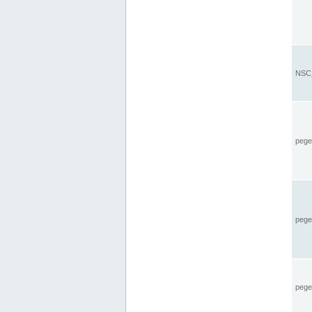
NSC_
pegel
pege
pegel