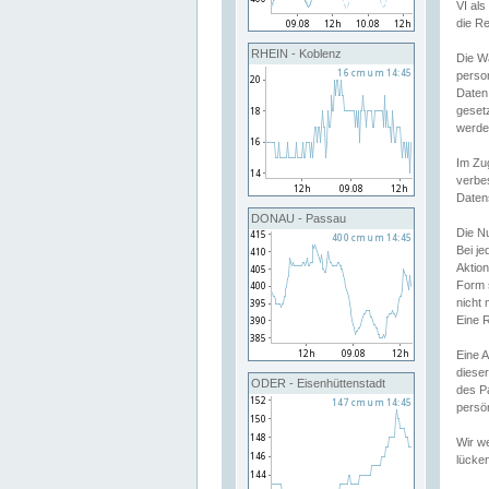
VI al
die R
RHEIN - Koblenz
Die W
perso
Daten
geset
werde
Im Zu
verbe
Daten
DONAU - Passau
Die N
Bei j
Aktion
Form 
nicht 
Eine R
Eine 
dieser
ODER - Eisenhüttenstadt
des P
persön
Wir we
lücken