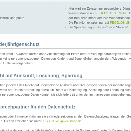
Hier wird ein Zeitstempel gespeichert. Dient
Wasserstände auf
PEGELONLINE Mobil
. S
lonline.lastupdate
der Benutzer immer aktuelle Wasserstände
Die Funktion existiert nur auf
PEGELONLINE
Die Speicherung erfolgt im "Local Storage"
derjährigenschutz
nen unter 18 Jahren dürfen ohne Zustimmung der Eltern oder Erziehungsberechtigten keine
n keine personenbezogenen Daten von Kindern und Jugendlichen angefordert. Wissentlich 
an Dritte weitergegeben.
ht auf Auskunft, Löschung, Sperrung
aben jederzeit das Recht auf unentgeltliche Auskunft über ihre gespeicherten personenbez
weck der Datenverarbeitung sowie ein Recht auf Berichtigung, Sperrung oder Löschung dies
 personenbezogene Daten können sie sich jederzeit unter der im Impressum angegebenen
prechpartner für den Datenschutz
ragen oder Hinweisen können sie sich jederzeit gern an den Datenschutzbeauftragten der Ge
n. Diesen erreichen sie unter:
DSB.GDWS@wsv.bund.de
ständige datenschutzrechtliche Aufsichtsbehörde ist die Bundesbeauftragte für Datenschutz u