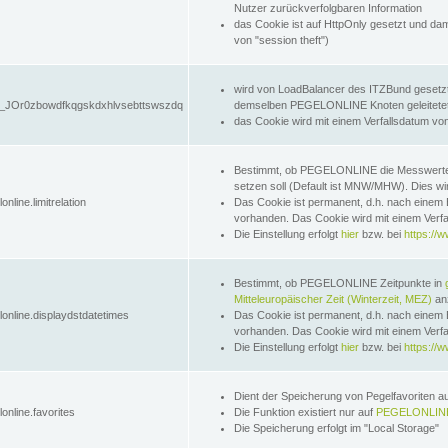
Nutzer zurückverfolgbaren Information
das Cookie ist auf HttpOnly gesetzt und dam
von "session theft")
wird von LoadBalancer des ITZBund gesetzt
JOr0zbowdfkqgskdxhlvsebttswszdq
demselben PEGELONLINE Knoten geleitetet w
das Cookie wird mit einem Verfallsdatum vo
Bestimmt, ob PEGELONLINE die Messwer
setzen soll (Default ist MNW/MHW). Dies wirk
online.limitrelation
Das Cookie ist permanent, d.h. nach einem 
vorhanden. Das Cookie wird mit einem Verfa
Die Einstellung erfolgt
hier
bzw. bei
https://w
Bestimmt, ob PEGELONLINE Zeitpunkte in
Mitteleuropäischer Zeit (Winterzeit, MEZ)
anz
lonline.displaydstdatetimes
Das Cookie ist permanent, d.h. nach einem 
vorhanden. Das Cookie wird mit einem Verfa
Die Einstellung erfolgt
hier
bzw. bei
https://w
Dient der Speicherung von Pegelfavoriten 
online.favorites
Die Funktion existiert nur auf
PEGELONLINE
Die Speicherung erfolgt im "Local Storage"