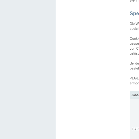
Wenn d
Spe
Die W
speic
Cooki
gespe
von C
gelös
Bei d
beste
PEGEL
ermögl
Coo
JSE