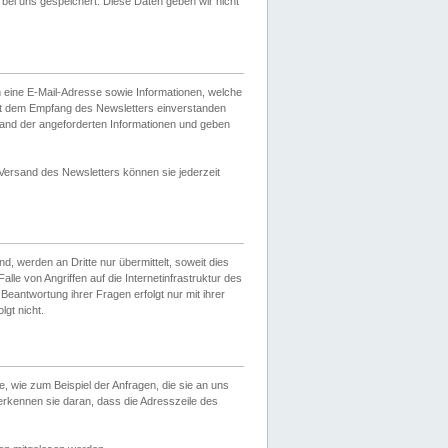
ei uns gespeichert. Diese Daten geben wir nicht
 eine E-Mail-Adresse sowie Informationen, welche
it dem Empfang des Newsletters einverstanden
sand der angeforderten Informationen und geben
 Versand des Newsletters können sie jederzeit
, werden an Dritte nur übermittelt, soweit dies
lle von Angriffen auf die Internetinfrastruktur des
Beantwortung ihrer Fragen erfolgt nur mit ihrer
gt nicht.
, wie zum Beispiel der Anfragen, die sie an uns
erkennen sie daran, dass die Adresszeile des