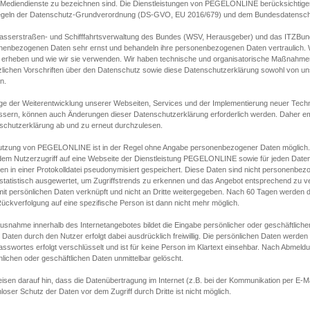
s Mediendienste zu bezeichnen sind. Die Dienstleistungen von PEGELONLINE berücksichtigen
egeln der Datenschutz-Grundverordnung (DS-GVO, EU 2016/679) und dem Bundesdatensc
asserstraßen- und Schifffahrtsverwaltung des Bundes (WSV, Herausgeber) und das ITZBund
nenbezogenen Daten sehr ernst und behandeln ihre personenbezogenen Daten vertraulich. W
 erheben und wie wir sie verwenden. Wir haben technische und organisatorische Maßnahmen g
zlichen Vorschriften über den Datenschutz sowie diese Datenschutzerklärung sowohl von uns
n.
ge der Weiterentwicklung unserer Webseiten, Services und der Implementierung neuer Techn
ssern, können auch Änderungen dieser Datenschutzerklärung erforderlich werden. Daher emp
schutzerklärung ab und zu erneut durchzulesen.
utzung von PEGELONLINE ist in der Regel ohne Angabe personenbezogener Daten möglich.
edem Nutzerzugriff auf eine Webseite der Dienstleistung PEGELONLINE sowie für jeden Dat
en in einer Protokolldatei pseudonymisiert gespeichert. Diese Daten sind nicht personenbez
statistisch ausgewertet, um Zugriffstrends zu erkennen und das Angebot entsprechend zu 
mit persönlichen Daten verknüpft und nicht an Dritte weitergegeben. Nach 60 Tagen werden d
ückverfolgung auf eine spezifische Person ist dann nicht mehr möglich.
Ausnahme innerhalb des Internetangebotes bildet die Eingabe persönlicher oder geschäftlic
 Daten durch den Nutzer erfolgt dabei ausdrücklich freiwillig. Die persönlichen Daten werden
asswortes erfolgt verschlüsselt und ist für keine Person im Klartext einsehbar. Nach Abmel
lichen oder geschäftlichen Daten unmittelbar gelöscht.
isen darauf hin, dass die Datenübertragung im Internet (z.B. bei der Kommunikation per E-Ma
loser Schutz der Daten vor dem Zugriff durch Dritte ist nicht möglich.