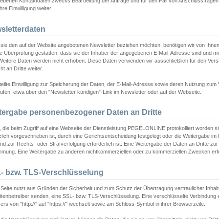
ebenen Kontaktdaten zwecks Bearbeitung der Anfrage und für den Fall von Anschlussfragen b
hre Einwilligung weiter.
sletterdaten
sie den auf der Website angebotenen Newsletter beziehen möchten, benötigen wir von Ihnen
ie Überprüfung gestatten, dass sie der Inhaber der angegebenen E-Mail-Adresse sind und m
 Weitere Daten werden nicht erhoben. Diese Daten verwenden wir ausschließlich für den Ver
cht an Dritte weiter.
teilte Einwilligung zur Speicherung der Daten, der E-Mail-Adresse sowie deren Nutzung zum
ufen, etwa über den "Newsletter kündigen"-Link im Newsletter oder auf der Webseite.
tergabe personenbezogener Daten an Dritte
 die beim Zugriff auf eine Webseite der Dienstleistung PEGELONLINE protokolliert worden sind
lich vorgeschrieben ist, durch eine Gerichtsentscheidung festgelegt oder die Weitergabe im Fa
d zur Rechts- oder Strafverfolgung erforderlich ist. Eine Weitergabe der Daten an Dritte zur 
mmung. Eine Weitergabe zu anderen nichtkommerziellen oder zu kommerziellen Zwecken erfol
- bzw. TLS-Verschlüsselung
Seite nutzt aus Gründen der Sicherheit und zum Schutz der Übertragung vertraulicher Inhalte
eitenbetreiber senden, eine SSL- bzw. TLS-Verschlüsselung. Eine verschlüsselte Verbindung 
rs von "http://" auf "https://" wechselt sowie am Schloss-Symbol in ihrer Browserzeile.