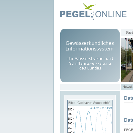
Start
Newsle
Dat
Elbe - Cuxhaven Steubenhöft
Dat
PEGEL