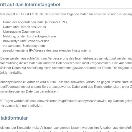
riff auf das Internetangebot
edem Zugriff auf PEGELONLINE Server werden folgende Daten für statistische und Sicherun
Name der abgerufenen Datei (Referrer URL)
Datum und Uhrzeit des Abrufs
Übertragene Datenmenge
Meldung, ob der Abruf erfolgreich war
Browsertyp und Browserversion
verwendetes Betriebssystem
pseudonymisierte IP-Adresse des zugreifenden Hostsystems
 Daten werden ausschließlich zur Verbesserung des Internetdienstes genutzt und werden ni
menführung dieser Daten mit anderen Datenquellen wird nicht vorgenommen. Eine Ausnahme 
äftlicher Daten zur Anmeldung eines Abonnements gewässerkundlicher Daten. Die Angabe die
cklich freiwillig.
seudonymisierte IP-Adresse wird nur im Falle von schweren Verstößen gegen unsere Nutzun
Zugriffsversuchen auf unsere Server ausgewertet. Dabei wird das Recht vorbehalten, unter Z
rsonenbezogenen Daten zu veranlassen.
60 Tagen werden die pseudonymisierten Zugriffsdaten anonymisiert sowie Log-Dateien gelösc
 ist dann nicht mehr möglich.
taktformular
sie uns per Kontaktformular Anfragen zukommen lassen, werden ihre Angaben aus dem Anfrag