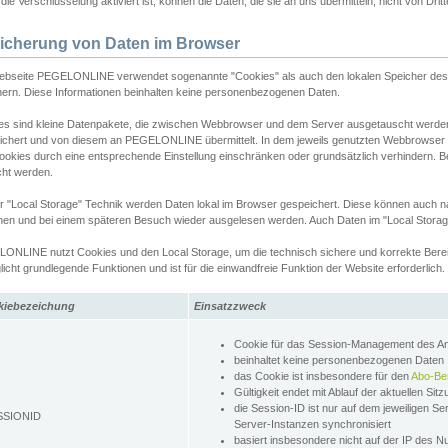
ie Verschlüsselung aktiviert ist, können die Daten, die sie an uns übermitteln, nicht von Dri
icherung von Daten im Browser
ebseite PEGELONLINE verwendet sogenannte "Cookies" als auch den lokalen Speicher des 
hern. Diese Informationen beinhalten keine personenbezogenen Daten.
es sind kleine Datenpakete, die zwischen Webbrowser und dem Server ausgetauscht werde
ichert und von diesem an PEGELONLINE übermittelt. In dem jeweils genutzten Webbrowser
ookies durch eine entsprechende Einstellung einschränken oder grundsätzlich verhindern. B
cht werden.
er "Local Storage" Technik werden Daten lokal im Browser gespeichert. Diese können auch 
hen und bei einem späteren Besuch wieder ausgelesen werden. Auch Daten im "Local Storag
ONLINE nutzt Cookies und den Local Storage, um die technisch sichere und korrekte Bereit
icht grundlegende Funktionen und ist für die einwandfreie Funktion der Website erforderlich.
kiebezeichung
Einsatzzweck
Cookie für das Session-Management des 
beinhaltet keine personenbezogenen Daten
das Cookie ist insbesondere für den
Abo-Be
Gültigkeit endet mit Ablauf der aktuellen Sit
die Session-ID ist nur auf dem jeweiligen Se
SSIONID
Server-Instanzen synchronisiert
basiert insbesondere nicht auf der IP des N