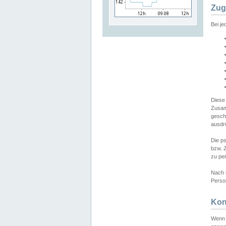
Zug
Bei j
Diese
Zusam
gesch
ausdrü
Die p
bzw. 
zu pe
Nach 
Person
Kon
Wenn 