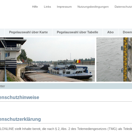
Hilfe
Links
Impressum
Nutzungsbedingungen
Datenschutz
Pegelauswahl über Karte
Pegelauswahl über Tabelle
Abo
Down
tter
enschutzhinweise
enschutzerklärung
ONLINE stellt Inhalte bereit, die nach § 2, Abs. 2 des Telemediengesetzes (TMG) als Teled