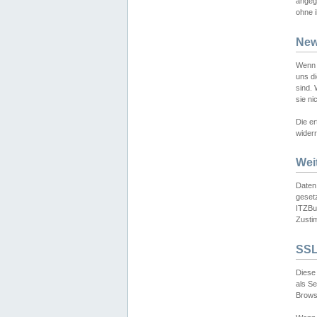
angeg
ohne i
New
Wenn 
uns d
sind.
sie ni
Die er
widerr
Wei
Daten,
gesetz
ITZBun
Zusti
SSL
Diese 
als S
Browse