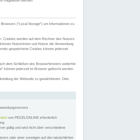
tten mitgelesen werden.
Browsers ("Local Storage") um Informationen zu
n. Cookies werden auf dem Rechner des Nutzers
 können Nutzerinnen und Nutzer die Verwendung
ereits gespeicherte Cookies können jederzeit
nach dem Schließen des Browserfensters weiterhin
e" können jederzeit im Browser gelöscht werden.
stellung der Webseite zu gewährleisten. Dies
Anwendungsservers
reich
von PEGELONLINE erforderlich
zung
rver gültig und wird nicht über verschiedene
utzers oder einer sonstigen auf den tatsächlichen