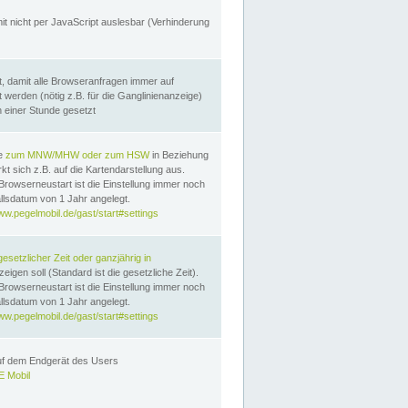
it nicht per JavaScript auslesbar (Verhinderung
, damit alle Browseranfragen immer auf
erden (nötig z.B. für die Ganglinienanzeige)
n einer Stunde gesetzt
te
zum MNW/MHW oder zum HSW
in Beziehung
t sich z.B. auf die Kartendarstellung aus.
Browserneustart ist die Einstellung immer noch
llsdatum von 1 Jahr angelegt.
ww.pegelmobil.de/gast/start#settings
gesetzlicher Zeit oder ganzjährig in
eigen soll (Standard ist die gesetzliche Zeit).
Browserneustart ist die Einstellung immer noch
llsdatum von 1 Jahr angelegt.
ww.pegelmobil.de/gast/start#settings
auf dem Endgerät des Users
 Mobil