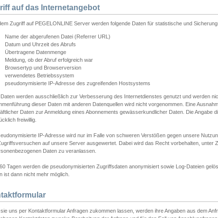
riff auf das Internetangebot
edem Zugriff auf PEGELONLINE Server werden folgende Daten für statistische und Sicherun
Name der abgerufenen Datei (Referrer URL)
Datum und Uhrzeit des Abrufs
Übertragene Datenmenge
Meldung, ob der Abruf erfolgreich war
Browsertyp und Browserversion
verwendetes Betriebssystem
pseudonymisierte IP-Adresse des zugreifenden Hostsystems
 Daten werden ausschließlich zur Verbesserung des Internetdienstes genutzt und werden ni
menführung dieser Daten mit anderen Datenquellen wird nicht vorgenommen. Eine Ausnahme 
äftlicher Daten zur Anmeldung eines Abonnements gewässerkundlicher Daten. Die Angabe die
cklich freiwillig.
seudonymisierte IP-Adresse wird nur im Falle von schweren Verstößen gegen unsere Nutzun
Zugriffsversuchen auf unsere Server ausgewertet. Dabei wird das Recht vorbehalten, unter Z
rsonenbezogenen Daten zu veranlassen.
60 Tagen werden die pseudonymisierten Zugriffsdaten anonymisiert sowie Log-Dateien gelösc
 ist dann nicht mehr möglich.
taktformular
sie uns per Kontaktformular Anfragen zukommen lassen, werden ihre Angaben aus dem Anfrag