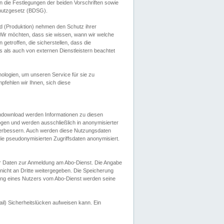
 die Festlegungen der beiden Vorschriften sowie
hutzgesetz (BDSG).
 (Produktion) nehmen den Schutz ihrer
ir möchten, dass sie wissen, wann wir welche
etroffen, die sicherstellen, dass die
 als auch von externen Dienstleistern beachtet
ologien, um unseren Service für sie zu
fehlen wir Ihnen, sich diese
endownload werden Informationen zu diesen
ogen und werden ausschließlich in anonymisierter
verbessern. Auch werden diese Nutzungsdaten
ie pseudonymisierten Zugriffsdaten anonymisiert.
her Daten zur Anmeldung am Abo-Dienst. Die Angabe
 nicht an Dritte weitergegeben. Die Speicherung
dung eines Nutzers vom Abo-Dienst werden seine
il) Sicherheitslücken aufweisen kann. Ein