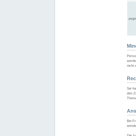
pege
Min
Perso
werde
nicht 
Rec
Sie h
den Z
Thema
Ans
Bei F
wende
Die zu