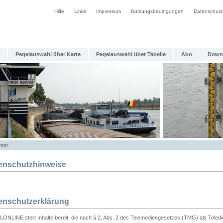
Hilfe
Links
Impressum
Nutzungsbedingungen
Datenschutz
Pegelauswahl über Karte
Pegelauswahl über Tabelle
Abo
Down
tter
enschutzhinweise
enschutzerklärung
ONLINE stellt Inhalte bereit, die nach § 2, Abs. 2 des Telemediengesetzes (TMG) als Teled