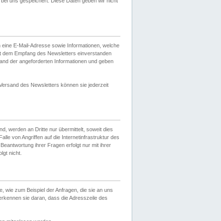
ei uns gespeichert. Diese Daten geben wir nicht
 eine E-Mail-Adresse sowie Informationen, welche
it dem Empfang des Newsletters einverstanden
sand der angeforderten Informationen und geben
 Versand des Newsletters können sie jederzeit
, werden an Dritte nur übermittelt, soweit dies
lle von Angriffen auf die Internetinfrastruktur des
Beantwortung ihrer Fragen erfolgt nur mit ihrer
gt nicht.
, wie zum Beispiel der Anfragen, die sie an uns
erkennen sie daran, dass die Adresszeile des