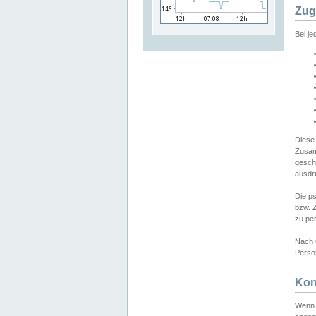
Zug
Bei j
Diese
Zusam
gesch
ausdrü
Die p
bzw. 
zu pe
Nach 
Person
Kon
Wenn 