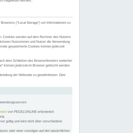
tten mitgelesen werden.
Browsers ("Local Storage") um Informationen zu
n. Cookies werden auf dem Rechner des Nutzers
 können Nutzerinnen und Nutzer die Verwendung
ereits gespeicherte Cookies können jederzeit
nach dem Schließen des Browserfensters weiterhin
e" können jederzeit im Browser gelöscht werden.
stellung der Webseite zu gewährleisten. Dies
Anwendungsservers
reich
von PEGELONLINE erforderlich
zung
rver gültig und wird nicht über verschiedene
utzers oder einer sonstigen auf den tatsächlichen