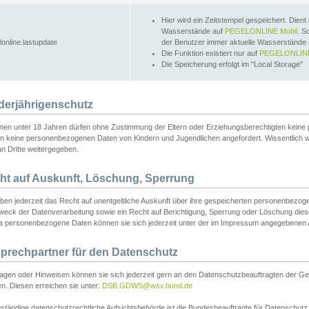
Hier wird ein Zeitstempel gespeichert. Dient
Wasserstände auf
PEGELONLINE Mobil
. S
lonline.lastupdate
der Benutzer immer aktuelle Wasserstände
Die Funktion existiert nur auf
PEGELONLINE
Die Speicherung erfolgt im "Local Storage"
derjährigenschutz
nen unter 18 Jahren dürfen ohne Zustimmung der Eltern oder Erziehungsberechtigten keine
n keine personenbezogenen Daten von Kindern und Jugendlichen angefordert. Wissentlich 
an Dritte weitergegeben.
ht auf Auskunft, Löschung, Sperrung
aben jederzeit das Recht auf unentgeltliche Auskunft über ihre gespeicherten personenbez
weck der Datenverarbeitung sowie ein Recht auf Berichtigung, Sperrung oder Löschung dies
 personenbezogene Daten können sie sich jederzeit unter der im Impressum angegebenen
prechpartner für den Datenschutz
ragen oder Hinweisen können sie sich jederzeit gern an den Datenschutzbeauftragten der Ge
n. Diesen erreichen sie unter:
DSB.GDWS@wsv.bund.de
ständige datenschutzrechtliche Aufsichtsbehörde ist die Bundesbeauftragte für Datenschutz u