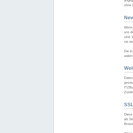
angeg
ohne i
New
Wenn 
uns d
sind.
sie ni
Die er
widerr
Wei
Daten,
gesetz
ITZBun
Zusti
SSL
Diese 
als S
Browse