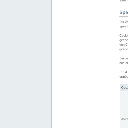
Wenn d
Spe
Die W
speic
Cooki
gespe
von C
gelös
Bei d
beste
PEGEL
ermögl
Coo
JSE