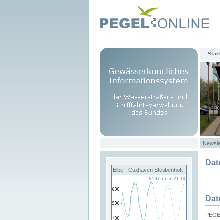
Start
Newsle
Dat
Elbe - Cuxhaven Steubenhöft
Dat
PEGEL