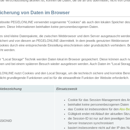
ie Verschlüsselung aktiviert ist, können die Daten, die sie an uns übermitteln, nicht von Dri
icherung von Daten im Browser
ebseite PEGELONLINE verwendet sogenannte "Cookies" als auch den lokalen Speicher des 
hern. Diese Informationen beinhalten keine personenbezogenen Daten.
es sind kleine Datenpakete, die zwischen Webbrowser und dem Server ausgetauscht werde
ichert und von diesem an PEGELONLINE übermittelt. In dem jeweils genutzten Webbrowser
ookies durch eine entsprechende Einstellung einschränken oder grundsätzlich verhindern. B
cht werden.
er "Local Storage" Technik werden Daten lokal im Browser gespeichert. Diese können auch 
hen und bei einem späteren Besuch wieder ausgelesen werden. Auch Daten im "Local Storag
ONLINE nutzt Cookies und den Local Storage, um die technisch sichere und korrekte Bereit
icht grundlegende Funktionen und ist für die einwandfreie Funktion der Website erforderlich.
kiebezeichung
Einsatzzweck
Cookie für das Session-Management des 
beinhaltet keine personenbezogenen Daten
das Cookie ist insbesondere für den
Abo-Be
Gültigkeit endet mit Ablauf der aktuellen Sit
die Session-ID ist nur auf dem jeweiligen Se
SSIONID
Server-Instanzen synchronisiert
basiert insbesondere nicht auf der IP des N