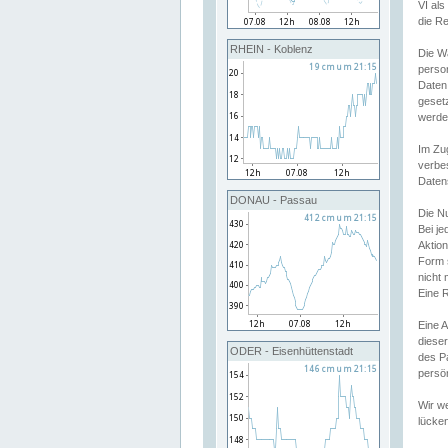
VI al
die R
RHEIN - Koblenz
Die W
perso
Daten
geset
werde
Im Zu
verbe
Daten
DONAU - Passau
Die N
Bei j
Aktion
Form 
nicht 
Eine R
Eine 
dieser
ODER - Eisenhüttenstadt
des P
persön
Wir we
lücken