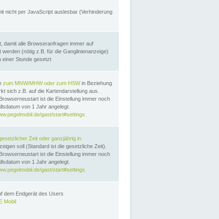
it nicht per JavaScript auslesbar (Verhinderung
, damit alle Browseranfragen immer auf
erden (nötig z.B. für die Ganglinienanzeige)
n einer Stunde gesetzt
te
zum MNW/MHW oder zum HSW
in Beziehung
t sich z.B. auf die Kartendarstellung aus.
Browserneustart ist die Einstellung immer noch
llsdatum von 1 Jahr angelegt.
ww.pegelmobil.de/gast/start#settings
gesetzlicher Zeit oder ganzjährig in
eigen soll (Standard ist die gesetzliche Zeit).
Browserneustart ist die Einstellung immer noch
llsdatum von 1 Jahr angelegt.
ww.pegelmobil.de/gast/start#settings
auf dem Endgerät des Users
 Mobil