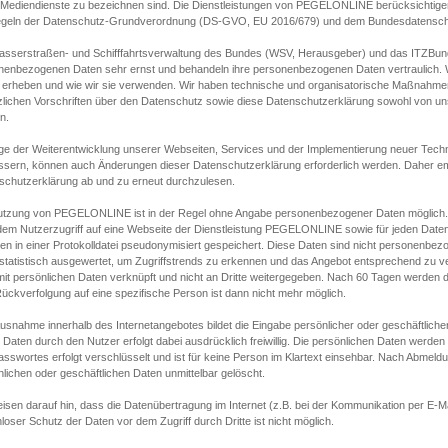
s Mediendienste zu bezeichnen sind. Die Dienstleistungen von PEGELONLINE berücksichtigen
egeln der Datenschutz-Grundverordnung (DS-GVO, EU 2016/679) und dem Bundesdatensc
asserstraßen- und Schifffahrtsverwaltung des Bundes (WSV, Herausgeber) und das ITZBund
nenbezogenen Daten sehr ernst und behandeln ihre personenbezogenen Daten vertraulich. W
 erheben und wie wir sie verwenden. Wir haben technische und organisatorische Maßnahmen g
zlichen Vorschriften über den Datenschutz sowie diese Datenschutzerklärung sowohl von uns
n.
ge der Weiterentwicklung unserer Webseiten, Services und der Implementierung neuer Techn
ssern, können auch Änderungen dieser Datenschutzerklärung erforderlich werden. Daher emp
schutzerklärung ab und zu erneut durchzulesen.
utzung von PEGELONLINE ist in der Regel ohne Angabe personenbezogener Daten möglich.
edem Nutzerzugriff auf eine Webseite der Dienstleistung PEGELONLINE sowie für jeden Dat
en in einer Protokolldatei pseudonymisiert gespeichert. Diese Daten sind nicht personenbez
statistisch ausgewertet, um Zugriffstrends zu erkennen und das Angebot entsprechend zu 
mit persönlichen Daten verknüpft und nicht an Dritte weitergegeben. Nach 60 Tagen werden d
ückverfolgung auf eine spezifische Person ist dann nicht mehr möglich.
Ausnahme innerhalb des Internetangebotes bildet die Eingabe persönlicher oder geschäftlic
 Daten durch den Nutzer erfolgt dabei ausdrücklich freiwillig. Die persönlichen Daten werden
asswortes erfolgt verschlüsselt und ist für keine Person im Klartext einsehbar. Nach Abmel
lichen oder geschäftlichen Daten unmittelbar gelöscht.
isen darauf hin, dass die Datenübertragung im Internet (z.B. bei der Kommunikation per E-Ma
loser Schutz der Daten vor dem Zugriff durch Dritte ist nicht möglich.