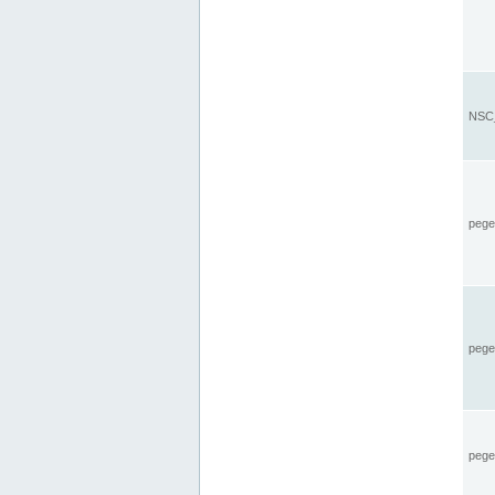
NSC_
pegel
pege
pegel