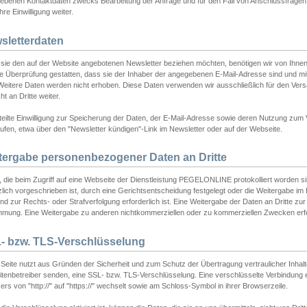
ebenen Kontaktdaten zwecks Bearbeitung der Anfrage und für den Fall von Anschlussfragen b
hre Einwilligung weiter.
sletterdaten
sie den auf der Website angebotenen Newsletter beziehen möchten, benötigen wir von Ihnen
ie Überprüfung gestatten, dass sie der Inhaber der angegebenen E-Mail-Adresse sind und m
 Weitere Daten werden nicht erhoben. Diese Daten verwenden wir ausschließlich für den Ver
cht an Dritte weiter.
teilte Einwilligung zur Speicherung der Daten, der E-Mail-Adresse sowie deren Nutzung zum
ufen, etwa über den "Newsletter kündigen"-Link im Newsletter oder auf der Webseite.
tergabe personenbezogener Daten an Dritte
 die beim Zugriff auf eine Webseite der Dienstleistung PEGELONLINE protokolliert worden sind
lich vorgeschrieben ist, durch eine Gerichtsentscheidung festgelegt oder die Weitergabe im Fa
d zur Rechts- oder Strafverfolgung erforderlich ist. Eine Weitergabe der Daten an Dritte zur 
mmung. Eine Weitergabe zu anderen nichtkommerziellen oder zu kommerziellen Zwecken erfol
- bzw. TLS-Verschlüsselung
Seite nutzt aus Gründen der Sicherheit und zum Schutz der Übertragung vertraulicher Inhalte
eitenbetreiber senden, eine SSL- bzw. TLS-Verschlüsselung. Eine verschlüsselte Verbindung 
rs von "http://" auf "https://" wechselt sowie am Schloss-Symbol in ihrer Browserzeile.