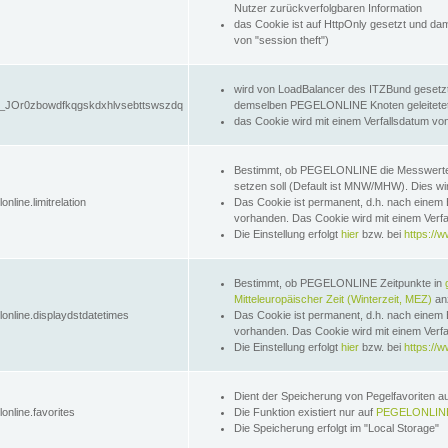
Nutzer zurückverfolgbaren Information
das Cookie ist auf HttpOnly gesetzt und dam
von "session theft")
wird von LoadBalancer des ITZBund gesetzt
JOr0zbowdfkqgskdxhlvsebttswszdq
demselben PEGELONLINE Knoten geleitetet w
das Cookie wird mit einem Verfallsdatum vo
Bestimmt, ob PEGELONLINE die Messwer
setzen soll (Default ist MNW/MHW). Dies wirk
online.limitrelation
Das Cookie ist permanent, d.h. nach einem 
vorhanden. Das Cookie wird mit einem Verfa
Die Einstellung erfolgt
hier
bzw. bei
https://w
Bestimmt, ob PEGELONLINE Zeitpunkte in
Mitteleuropäischer Zeit (Winterzeit, MEZ)
anz
lonline.displaydstdatetimes
Das Cookie ist permanent, d.h. nach einem 
vorhanden. Das Cookie wird mit einem Verfa
Die Einstellung erfolgt
hier
bzw. bei
https://w
Dient der Speicherung von Pegelfavoriten 
online.favorites
Die Funktion existiert nur auf
PEGELONLINE
Die Speicherung erfolgt im "Local Storage"