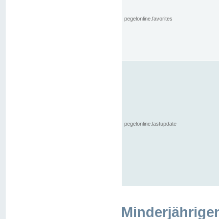
pegelonline.favorites
pegelonline.lastupdate
Minderjährige