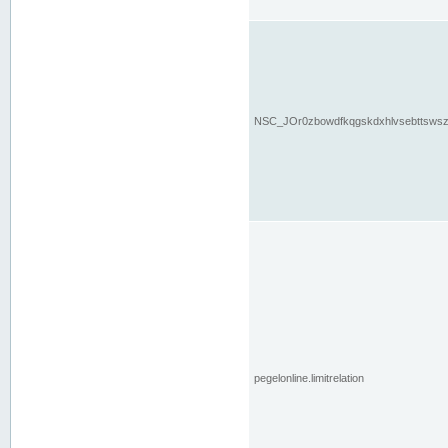
NSC_JOr0zbowdfkqgskdxhlvsebttsws
pegelonline.limitrelation