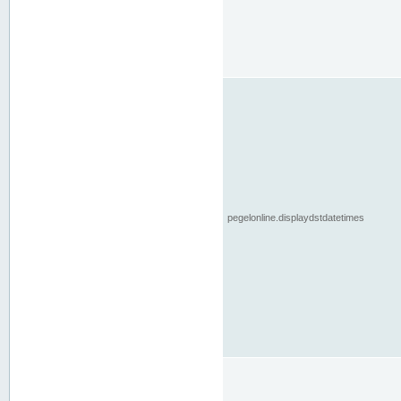
pegelonline.displaydstdatetimes