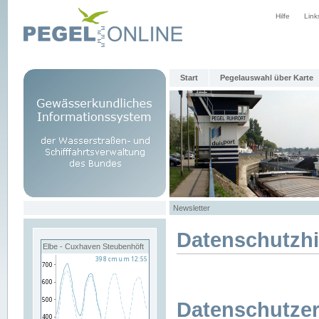
Hilfe
Link
Start
Pegelauswahl über Karte
Newsletter
Datenschutzh
Elbe - Cuxhaven Steubenhöft
Datenschutzer