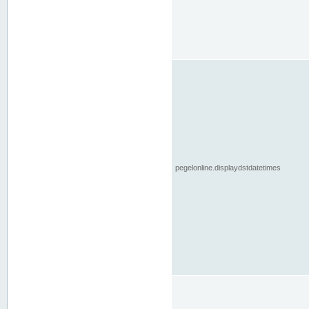
pegelonline.displaydstdatetimes