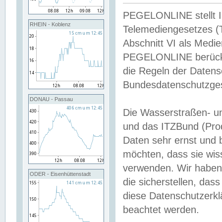
PEGELONLINE stellt Inh
RHEIN - Koblenz
Telemediengesetzes (
Abschnitt VI als Medie
PEGELONLINE berücksi
die Regeln der Date
Bundesdatenschutzge
DONAU - Passau
Die Wasserstraßen- u
und das ITZBund (Pro
Daten sehr ernst und 
möchten, dass sie wis
verwenden. Wir haben
ODER - Eisenhüttenstadt
die sicherstellen, das
diese Datenschutzerkl
beachtet werden.