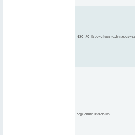
NSC_JOr0zbowdfkqgskdxhlvsebttsws
pegelonline.limitrelation