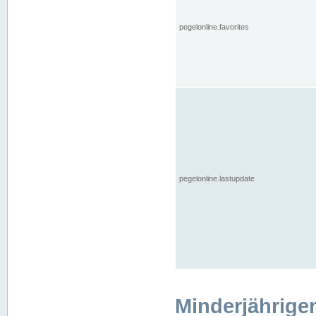
pegelonline.favorites
pegelonline.lastupdate
Minderjährige