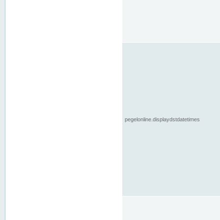
pegelonline.displaydstdatetimes