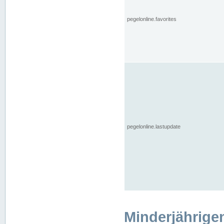
pegelonline.favorites
pegelonline.lastupdate
Minderjährige