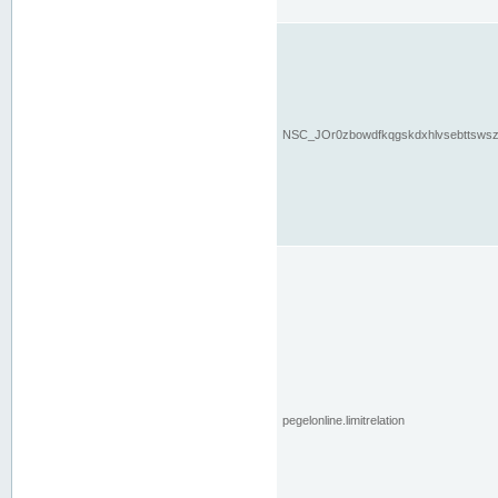
NSC_JOr0zbowdfkqgskdxhlvsebttsws
pegelonline.limitrelation