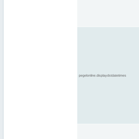
pegelonline.displaydstdatetimes