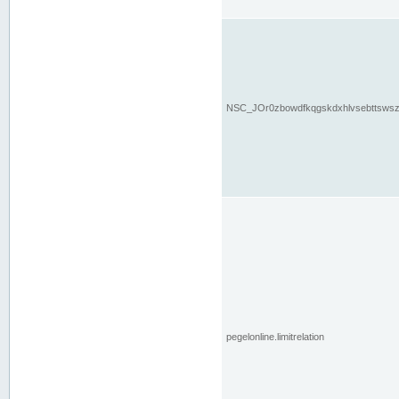
NSC_JOr0zbowdfkqgskdxhlvsebttsws
pegelonline.limitrelation