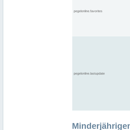
pegelonline.favorites
pegelonline.lastupdate
Minderjährige