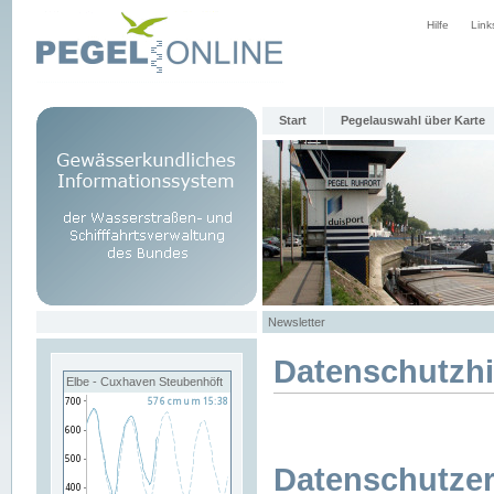
Hilfe
Link
Start
Pegelauswahl über Karte
Newsletter
Datenschutzh
Elbe - Cuxhaven Steubenhöft
Datenschutzer