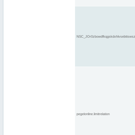
NSC_JOr0zbowdfkqgskdxhlvsebttsws
pegelonline.limitrelation