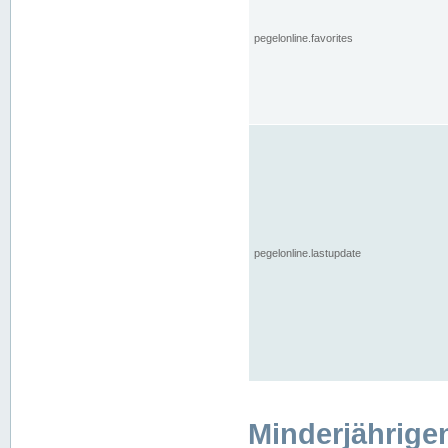
pegelonline.favorites
pegelonline.lastupdate
Minderjährige