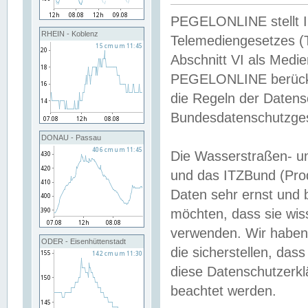
PEGELONLINE stellt Inh
RHEIN - Koblenz
Telemediengesetzes (
Abschnitt VI als Medie
PEGELONLINE berücksi
die Regeln der Date
Bundesdatenschutzge
DONAU - Passau
Die Wasserstraßen- u
und das ITZBund (Pro
Daten sehr ernst und 
möchten, dass sie wis
verwenden. Wir haben
ODER - Eisenhüttenstadt
die sicherstellen, das
diese Datenschutzerkl
beachtet werden.