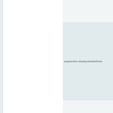
pegelonline.displaydstdatetimes