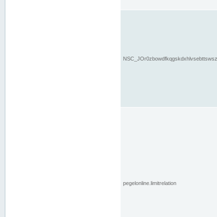
NSC_JOr0zbowdfkqgskdxhlvsebttsws
pegelonline.limitrelation