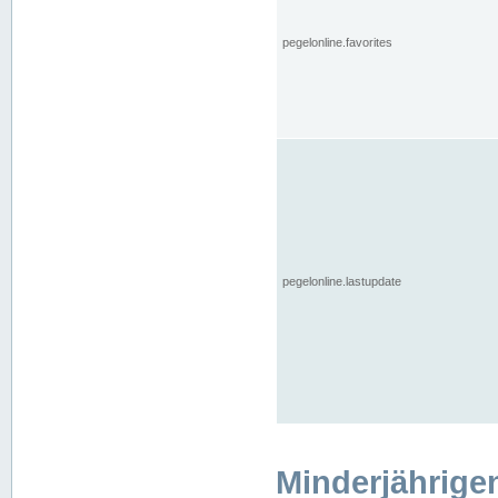
pegelonline.favorites
pegelonline.lastupdate
Minderjährige