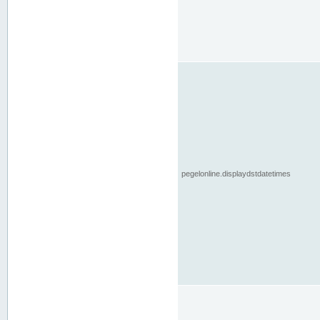
pegelonline.displaydstdatetimes