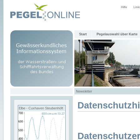
Hilfe
Link
Start
Pegelauswahl über Karte
Newsletter
Datenschutzh
Elbe - Cuxhaven Steubenhöft
Datenschutzer