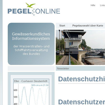
Hilfe
Link
Start
Pegelauswahl über Karte
Newsletter
Datenschutzh
Elbe - Cuxhaven Steubenhöft
Datenschutzer