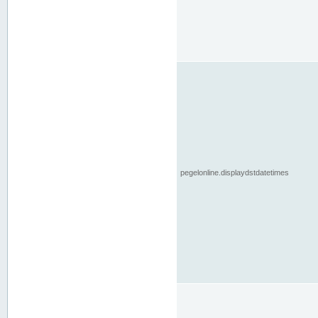
pegelonline.displaydstdatetimes