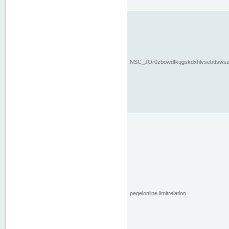
NSC_JOr0zbowdfkqgskdxhlvsebttsws
pegelonline.limitrelation