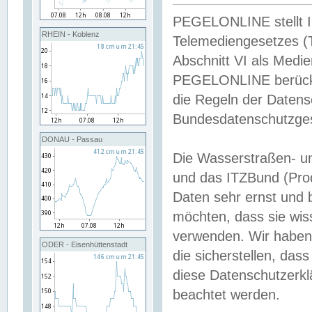
PEGELONLINE stellt Inh
RHEIN - Koblenz
Telemediengesetzes (
Abschnitt VI als Medie
PEGELONLINE berücksi
die Regeln der Date
Bundesdatenschutzge
DONAU - Passau
Die Wasserstraßen- u
und das ITZBund (Pro
Daten sehr ernst und 
möchten, dass sie wis
verwenden. Wir haben
ODER - Eisenhüttenstadt
die sicherstellen, das
diese Datenschutzerkl
beachtet werden.