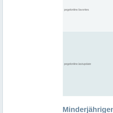
pegelonline.favorites
pegelonline.lastupdate
Minderjährige