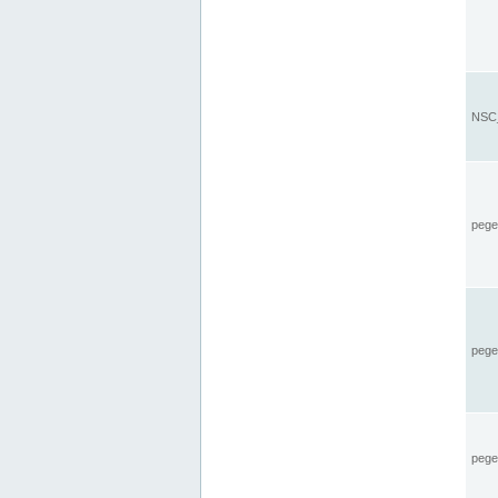
NSC_
pegel
pege
pegel