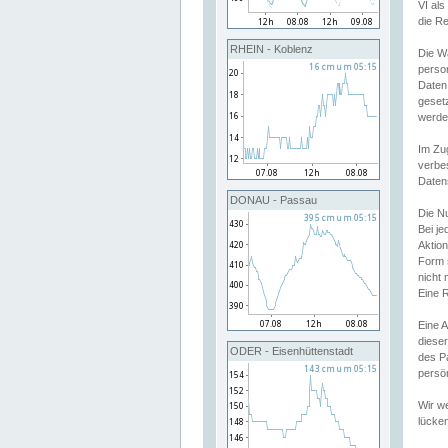
VI al
die R
RHEIN - Koblenz
Die W
perso
Daten
geset
werde
Im Zu
verbe
Daten
DONAU - Passau
Die N
Bei j
Aktion
Form 
nicht 
Eine R
Eine 
dieser
ODER - Eisenhüttenstadt
des P
persön
Wir we
lücken