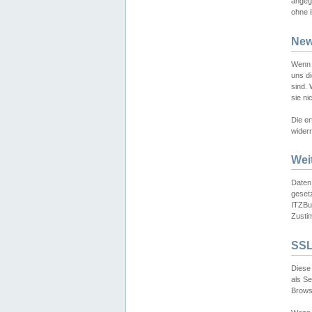
angeg
ohne i
New
Wenn 
uns d
sind.
sie ni
Die er
widerr
Wei
Daten,
gesetz
ITZBun
Zusti
SSL
Diese 
als S
Browse