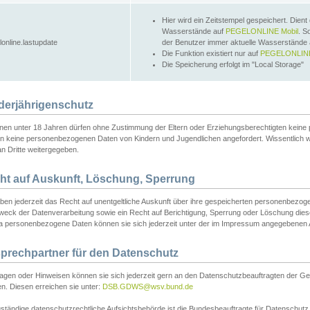
Hier wird ein Zeitstempel gespeichert. Dient
Wasserstände auf
PEGELONLINE Mobil
. S
lonline.lastupdate
der Benutzer immer aktuelle Wasserstände
Die Funktion existiert nur auf
PEGELONLINE
Die Speicherung erfolgt im "Local Storage"
derjährigenschutz
nen unter 18 Jahren dürfen ohne Zustimmung der Eltern oder Erziehungsberechtigten keine
n keine personenbezogenen Daten von Kindern und Jugendlichen angefordert. Wissentlich 
an Dritte weitergegeben.
ht auf Auskunft, Löschung, Sperrung
aben jederzeit das Recht auf unentgeltliche Auskunft über ihre gespeicherten personenbez
weck der Datenverarbeitung sowie ein Recht auf Berichtigung, Sperrung oder Löschung dies
 personenbezogene Daten können sie sich jederzeit unter der im Impressum angegebenen
prechpartner für den Datenschutz
ragen oder Hinweisen können sie sich jederzeit gern an den Datenschutzbeauftragten der Ge
n. Diesen erreichen sie unter:
DSB.GDWS@wsv.bund.de
ständige datenschutzrechtliche Aufsichtsbehörde ist die Bundesbeauftragte für Datenschutz u