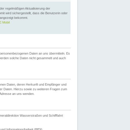
 der regelmäßigen Aktualisierung der
omit wird sichergestellt, dass die Benutzerin oder
 angezeigt bekommt.
 Mobil
 personenbezogenen Daten an uns übermitteln. Es
werden solche Daten nicht gesammelt und auch
ogenen Daten, deren Herkunft und Empfänger und
er Daten. Hierzu sowie zu weiteren Fragen zum
 Adresse an uns wenden.
neraldirektion Wasserstraßen und Schifffahrt
nd Informationsfreiheit (BfDI).