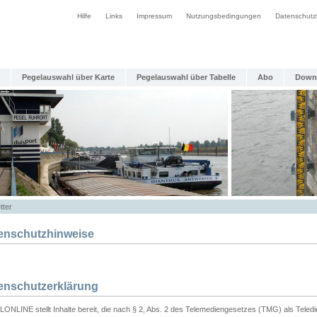
Hilfe
Links
Impressum
Nutzungsbedingungen
Datenschutz
Pegelauswahl über Karte
Pegelauswahl über Tabelle
Abo
Down
tter
enschutzhinweise
enschutzerklärung
ONLINE stellt Inhalte bereit, die nach § 2, Abs. 2 des Telemediengesetzes (TMG) als Teled