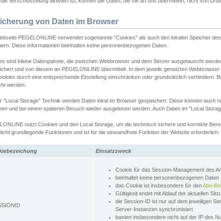
ie Verschlüsselung aktiviert ist, können die Daten, die sie an uns übermitteln, nicht von Dri
icherung von Daten im Browser
ebseite PEGELONLINE verwendet sogenannte "Cookies" als auch den lokalen Speicher des 
hern. Diese Informationen beinhalten keine personenbezogenen Daten.
es sind kleine Datenpakete, die zwischen Webbrowser und dem Server ausgetauscht werde
ichert und von diesem an PEGELONLINE übermittelt. In dem jeweils genutzten Webbrowser
ookies durch eine entsprechende Einstellung einschränken oder grundsätzlich verhindern. B
cht werden.
er "Local Storage" Technik werden Daten lokal im Browser gespeichert. Diese können auch 
hen und bei einem späteren Besuch wieder ausgelesen werden. Auch Daten im "Local Storag
ONLINE nutzt Cookies und den Local Storage, um die technisch sichere und korrekte Bereit
icht grundlegende Funktionen und ist für die einwandfreie Funktion der Website erforderlich.
kiebezeichung
Einsatzzweck
Cookie für das Session-Management des 
beinhaltet keine personenbezogenen Daten
das Cookie ist insbesondere für den
Abo-Be
Gültigkeit endet mit Ablauf der aktuellen Sit
die Session-ID ist nur auf dem jeweiligen Se
SSIONID
Server-Instanzen synchronisiert
basiert insbesondere nicht auf der IP des N