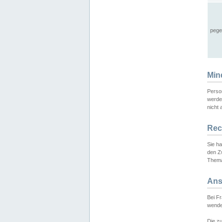
pege
Min
Perso
werde
nicht 
Rec
Sie h
den Z
Thema
Ans
Bei F
wende
Die zu