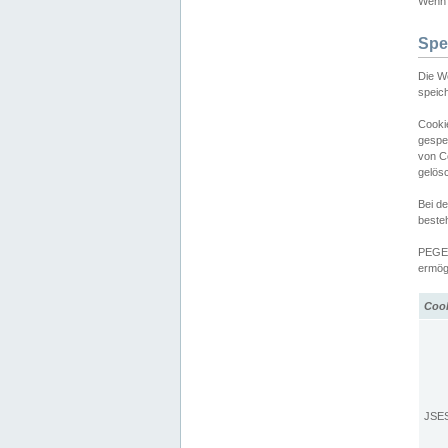
Wenn d
Spe
Die W
speic
Cooki
gespe
von C
gelös
Bei d
beste
PEGEL
ermögl
Coo
JSE