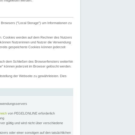
tten mitgelesen werden.
Browsers ("Local Storage") um Informationen zu
n. Cookies werden auf dem Rechner des Nutzers
 können Nutzerinnen und Nutzer die Verwendung
ereits gespeicherte Cookies können jederzeit
nach dem Schließen des Browserfensters weiterhin
e" können jederzeit im Browser gelöscht werden.
stellung der Webseite zu gewährleisten. Dies
Anwendungsservers
reich
von PEGELONLINE erforderlich
zung
rver gültig und wird nicht über verschiedene
utzers oder einer sonstigen auf den tatsächlichen