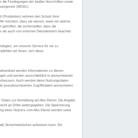
 die Festlegungen der beiden Vorschriften sowie
hutzgesetz (BDSG).
 (Produktion) nehmen den Schutz ihrer
ir möchten, dass sie wissen, wann wir welche
etroffen, die sicherstellen, dass die
 als auch von externen Dienstleistern beachtet
ologien, um unseren Service für sie zu
fehlen wir Ihnen, sich diese
endownload werden Informationen zu diesen
ogen und werden ausschließlich in anonymisierter
verbessern. Auch werden diese Nutzungsdaten
ie pseudonymisierten Zugriffsdaten anonymisiert.
her Daten zur Anmeldung am Abo-Dienst. Die Angabe
 nicht an Dritte weitergegeben. Die Speicherung
dung eines Nutzers vom Abo-Dienst werden seine
il) Sicherheitslücken aufweisen kann. Ein