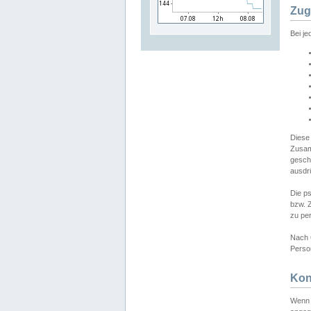
Zug
Bei j
Diese
Zusam
gesch
ausdrü
Die p
bzw. 
zu pe
Nach 
Person
Kon
Wenn 