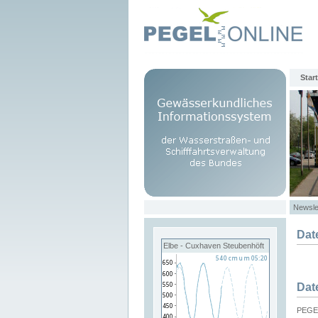
Start
Newsle
Dat
Elbe - Cuxhaven Steubenhöft
Dat
PEGEL