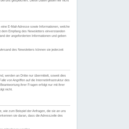
ei uns gespeichert. Diese Daten geben wir nicht
 eine E-Mail-Adresse sowie Informationen, welche
it dem Empfang des Newsletters einverstanden
sand der angeforderten Informationen und geben
 Versand des Newsletters können sie jederzeit
, werden an Dritte nur übermittelt, soweit dies
lle von Angriffen auf die Internetinfrastruktur des
Beantwortung ihrer Fragen erfolgt nur mit ihrer
gt nicht.
, wie zum Beispiel der Anfragen, die sie an uns
erkennen sie daran, dass die Adresszeile des