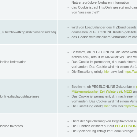
Nutzer zurückverfolgbaren Information
das Cookie ist auf HttpOnly gesetzt und dam
von "session theft")
wird von LoadBalancer des ITZBund gesetzt
JOr0zbowdfkqgskdxhlvsebttswszdq
demselben PEGELONLINE Knoten geleitetet w
das Cookie wird mit einem Verfallsdatum vo
Bestimmt, ob PEGELONLINE die Messwer
setzen soll (Default ist MNW/MHW). Dies wirk
online.limitrelation
Das Cookie ist permanent, d.h. nach einem 
vorhanden. Das Cookie wird mit einem Verfa
Die Einstellung erfolgt
hier
bzw. bei
https://w
Bestimmt, ob PEGELONLINE Zeitpunkte in
Mitteleuropäischer Zeit (Winterzeit, MEZ)
anz
lonline.displaydstdatetimes
Das Cookie ist permanent, d.h. nach einem 
vorhanden. Das Cookie wird mit einem Verfa
Die Einstellung erfolgt
hier
bzw. bei
https://w
Dient der Speicherung von Pegelfavoriten 
online.favorites
Die Funktion existiert nur auf
PEGELONLINE
Die Speicherung erfolgt im "Local Storage"