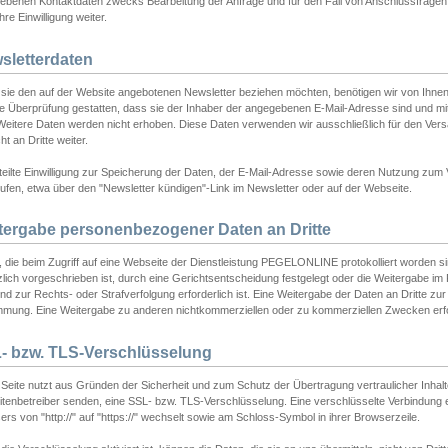
ebenen Kontaktdaten zwecks Bearbeitung der Anfrage und für den Fall von Anschlussfragen b
hre Einwilligung weiter.
sletterdaten
sie den auf der Website angebotenen Newsletter beziehen möchten, benötigen wir von Ihnen
ie Überprüfung gestatten, dass sie der Inhaber der angegebenen E-Mail-Adresse sind und m
 Weitere Daten werden nicht erhoben. Diese Daten verwenden wir ausschließlich für den Ver
cht an Dritte weiter.
teilte Einwilligung zur Speicherung der Daten, der E-Mail-Adresse sowie deren Nutzung zum
ufen, etwa über den "Newsletter kündigen"-Link im Newsletter oder auf der Webseite.
tergabe personenbezogener Daten an Dritte
 die beim Zugriff auf eine Webseite der Dienstleistung PEGELONLINE protokolliert worden sind
lich vorgeschrieben ist, durch eine Gerichtsentscheidung festgelegt oder die Weitergabe im Fa
d zur Rechts- oder Strafverfolgung erforderlich ist. Eine Weitergabe der Daten an Dritte zur 
mmung. Eine Weitergabe zu anderen nichtkommerziellen oder zu kommerziellen Zwecken erfol
- bzw. TLS-Verschlüsselung
Seite nutzt aus Gründen der Sicherheit und zum Schutz der Übertragung vertraulicher Inhalte
eitenbetreiber senden, eine SSL- bzw. TLS-Verschlüsselung. Eine verschlüsselte Verbindung 
rs von "http://" auf "https://" wechselt sowie am Schloss-Symbol in ihrer Browserzeile.