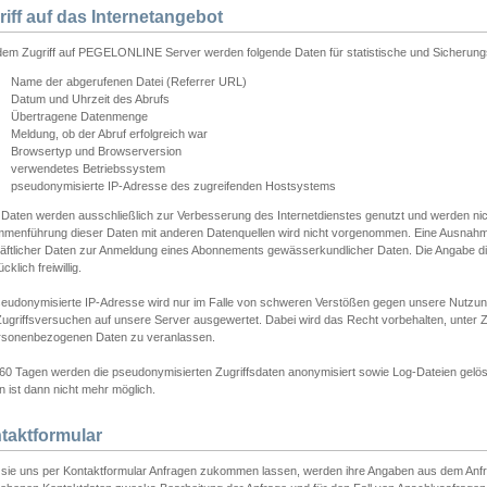
riff auf das Internetangebot
edem Zugriff auf PEGELONLINE Server werden folgende Daten für statistische und Sicherun
Name der abgerufenen Datei (Referrer URL)
Datum und Uhrzeit des Abrufs
Übertragene Datenmenge
Meldung, ob der Abruf erfolgreich war
Browsertyp und Browserversion
verwendetes Betriebssystem
pseudonymisierte IP-Adresse des zugreifenden Hostsystems
 Daten werden ausschließlich zur Verbesserung des Internetdienstes genutzt und werden ni
menführung dieser Daten mit anderen Datenquellen wird nicht vorgenommen. Eine Ausnahme 
äftlicher Daten zur Anmeldung eines Abonnements gewässerkundlicher Daten. Die Angabe die
cklich freiwillig.
seudonymisierte IP-Adresse wird nur im Falle von schweren Verstößen gegen unsere Nutzun
Zugriffsversuchen auf unsere Server ausgewertet. Dabei wird das Recht vorbehalten, unter Z
rsonenbezogenen Daten zu veranlassen.
60 Tagen werden die pseudonymisierten Zugriffsdaten anonymisiert sowie Log-Dateien gelösc
 ist dann nicht mehr möglich.
taktformular
sie uns per Kontaktformular Anfragen zukommen lassen, werden ihre Angaben aus dem Anfrag