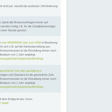
it nicht per JavaScript auslesbar (Verhinderung
, damit alle Browseranfragen immer auf
erden (nötig z.B. für die Ganglinienanzeige)
n einer Stunde gesetzt
te
zum MNW/MHW oder zum HSW
in Beziehung
t sich z.B. auf die Kartendarstellung aus.
Browserneustart ist die Einstellung immer noch
llsdatum von 1 Jahr angelegt.
ww.pegelmobil.de/gast/start#settings
gesetzlicher Zeit oder ganzjährig in
eigen soll (Standard ist die gesetzliche Zeit).
Browserneustart ist die Einstellung immer noch
llsdatum von 1 Jahr angelegt.
ww.pegelmobil.de/gast/start#settings
auf dem Endgerät des Users
 Mobil