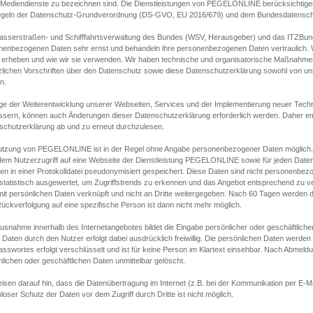
s Mediendienste zu bezeichnen sind. Die Dienstleistungen von PEGELONLINE berücksichtigen
egeln der Datenschutz-Grundverordnung (DS-GVO, EU 2016/679) und dem Bundesdatensc
asserstraßen- und Schifffahrtsverwaltung des Bundes (WSV, Herausgeber) und das ITZBund
nenbezogenen Daten sehr ernst und behandeln ihre personenbezogenen Daten vertraulich. W
 erheben und wie wir sie verwenden. Wir haben technische und organisatorische Maßnahmen g
zlichen Vorschriften über den Datenschutz sowie diese Datenschutzerklärung sowohl von uns
n.
ge der Weiterentwicklung unserer Webseiten, Services und der Implementierung neuer Techn
ssern, können auch Änderungen dieser Datenschutzerklärung erforderlich werden. Daher emp
schutzerklärung ab und zu erneut durchzulesen.
utzung von PEGELONLINE ist in der Regel ohne Angabe personenbezogener Daten möglich.
edem Nutzerzugriff auf eine Webseite der Dienstleistung PEGELONLINE sowie für jeden Dat
en in einer Protokolldatei pseudonymisiert gespeichert. Diese Daten sind nicht personenbez
statistisch ausgewertet, um Zugriffstrends zu erkennen und das Angebot entsprechend zu 
mit persönlichen Daten verknüpft und nicht an Dritte weitergegeben. Nach 60 Tagen werden d
ückverfolgung auf eine spezifische Person ist dann nicht mehr möglich.
Ausnahme innerhalb des Internetangebotes bildet die Eingabe persönlicher oder geschäftlic
 Daten durch den Nutzer erfolgt dabei ausdrücklich freiwillig. Die persönlichen Daten werden
asswortes erfolgt verschlüsselt und ist für keine Person im Klartext einsehbar. Nach Abmel
lichen oder geschäftlichen Daten unmittelbar gelöscht.
isen darauf hin, dass die Datenübertragung im Internet (z.B. bei der Kommunikation per E-Ma
loser Schutz der Daten vor dem Zugriff durch Dritte ist nicht möglich.