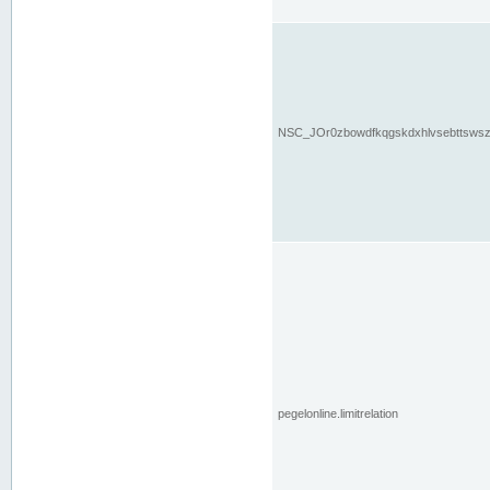
NSC_JOr0zbowdfkqgskdxhlvsebttsws
pegelonline.limitrelation