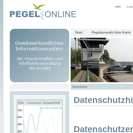
Hilfe
Link
Start
Pegelauswahl über Karte
Newsletter
Datenschutzh
Elbe - Cuxhaven Steubenhöft
Datenschutzer