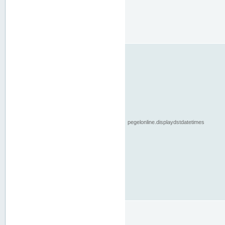
pegelonline.displaydstdatetimes