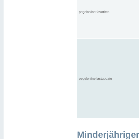
pegelonline.favorites
pegelonline.lastupdate
Minderjährige