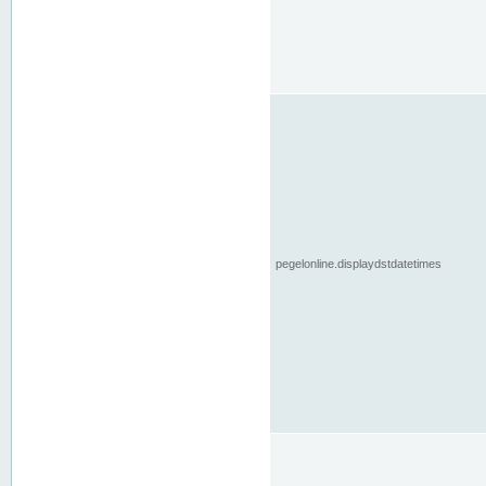
pegelonline.displaydstdatetimes