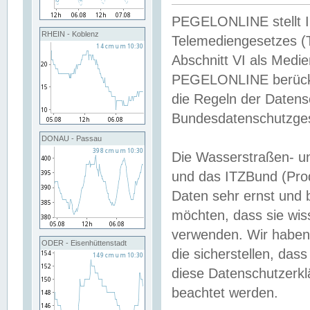
PEGELONLINE stellt Inh
RHEIN - Koblenz
Telemediengesetzes (
Abschnitt VI als Medie
PEGELONLINE berücksi
die Regeln der Date
Bundesdatenschutzge
DONAU - Passau
Die Wasserstraßen- u
und das ITZBund (Pro
Daten sehr ernst und 
möchten, dass sie wis
verwenden. Wir haben
ODER - Eisenhüttenstadt
die sicherstellen, das
diese Datenschutzerkl
beachtet werden.