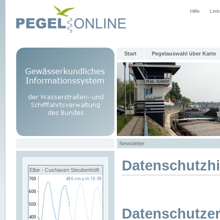
Hilfe
Link
Start
Pegelauswahl über Karte
Newsletter
Datenschutzh
Elbe - Cuxhaven Steubenhöft
Datenschutzer