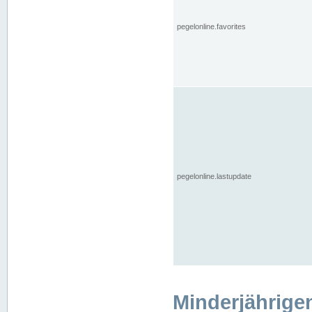
pegelonline.favorites
pegelonline.lastupdate
Minderjährige