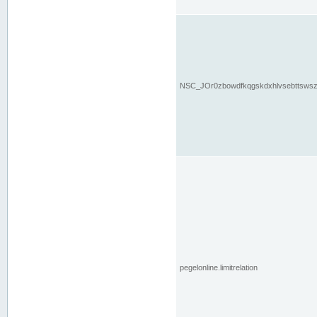
NSC_JOr0zbowdfkqgskdxhlvsebttsws
pegelonline.limitrelation