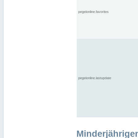
pegelonline.favorites
pegelonline.lastupdate
Minderjährige