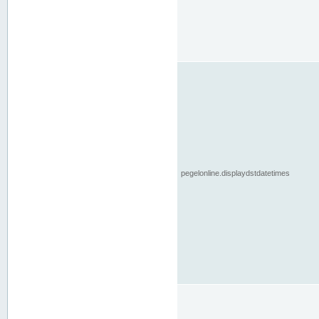
pegelonline.displaydstdatetimes