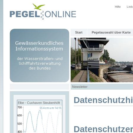
Hilfe
Link
Start
Pegelauswahl über Karte
Newsletter
Datenschutzh
Elbe - Cuxhaven Steubenhöft
Datenschutzer