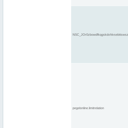
NSC_JOr0zbowdfkqgskdxhlvsebttsws
pegelonline.limitrelation