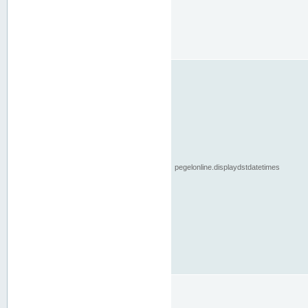
pegelonline.displaydstdatetimes