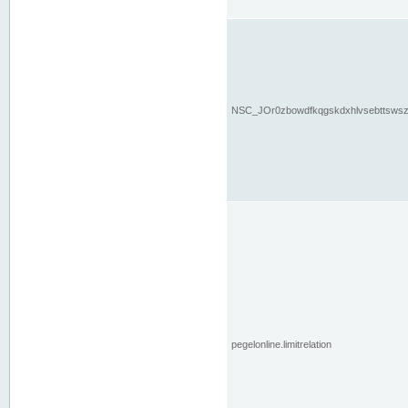
NSC_JOr0zbowdfkqgskdxhlvsebttsws
pegelonline.limitrelation