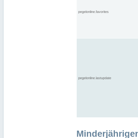
pegelonline.favorites
pegelonline.lastupdate
Minderjährige