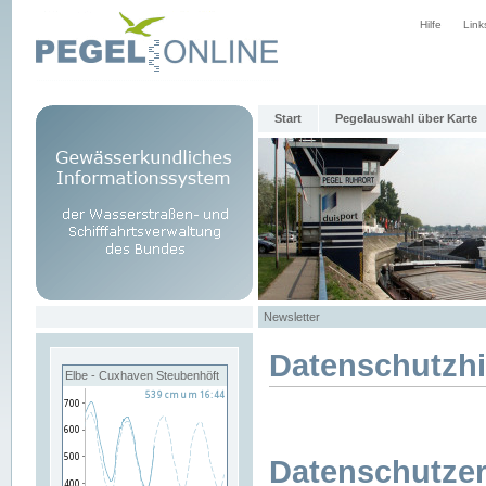
Hilfe
Link
Start
Pegelauswahl über Karte
Newsletter
Datenschutzh
Elbe - Cuxhaven Steubenhöft
Datenschutzer