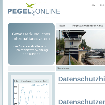
Hilfe
Link
Start
Pegelauswahl über Karte
Newsletter
Datenschutzh
Elbe - Cuxhaven Steubenhöft
Datenschutzer