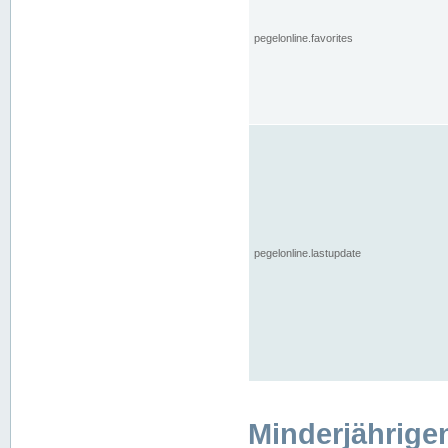
pegelonline.favorites
pegelonline.lastupdate
Minderjährige