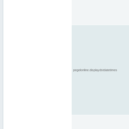
pegelonline.displaydstdatetimes