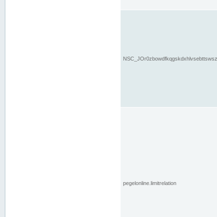
NSC_JOr0zbowdfkqgskdxhlvsebttsws
pegelonline.limitrelation