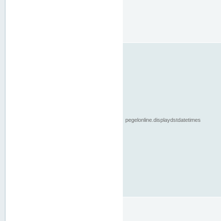
pegelonline.displaydstdatetimes