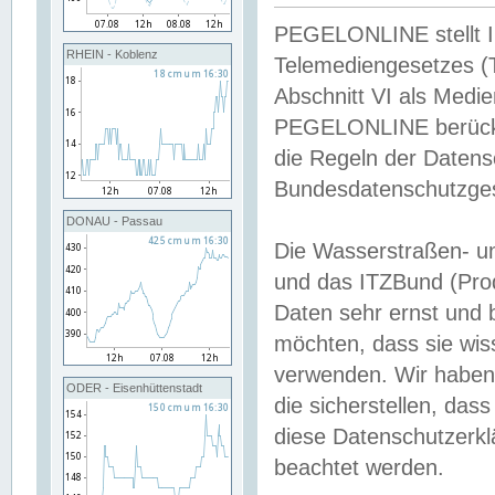
PEGELONLINE stellt Inh
RHEIN - Koblenz
Telemediengesetzes (
Abschnitt VI als Medie
PEGELONLINE berücksi
die Regeln der Date
Bundesdatenschutzge
DONAU - Passau
Die Wasserstraßen- u
und das ITZBund (Pro
Daten sehr ernst und 
möchten, dass sie wis
verwenden. Wir haben
ODER - Eisenhüttenstadt
die sicherstellen, das
diese Datenschutzerkl
beachtet werden.