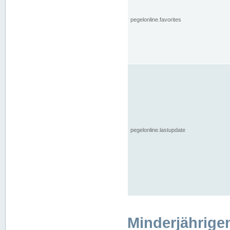
pegelonline.favorites
pegelonline.lastupdate
Minderjährige