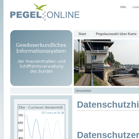
Hilfe
Link
Start
Pegelauswahl über Karte
Newsletter
Datenschutzh
Elbe - Cuxhaven Steubenhöft
Datenschutzer