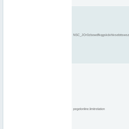
NSC_JOr0zbowdfkqgskdxhlvsebttsws
pegelonline.limitrelation