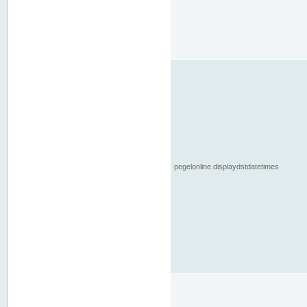
pegelonline.displaydstdatetimes