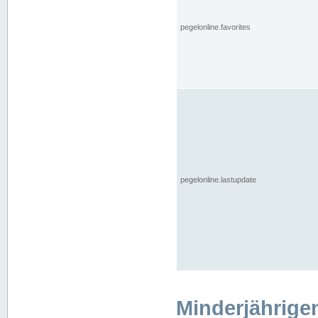
pegelonline.favorites
pegelonline.lastupdate
Minderjährige