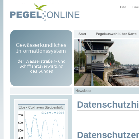
Hilfe
Link
Start
Pegelauswahl über Karte
Newsletter
Datenschutzh
Elbe - Cuxhaven Steubenhöft
Datenschutzer