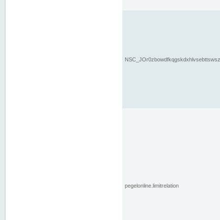
NSC_JOr0zbowdfkqgskdxhlvsebttsws
pegelonline.limitrelation