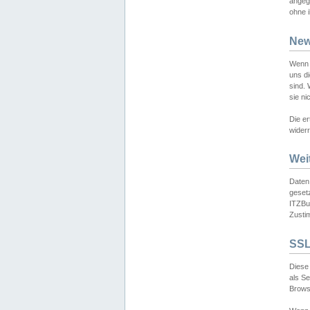
angeg
ohne i
New
Wenn 
uns d
sind.
sie ni
Die er
widerr
Wei
Daten,
gesetz
ITZBun
Zusti
SSL
Diese 
als S
Browse