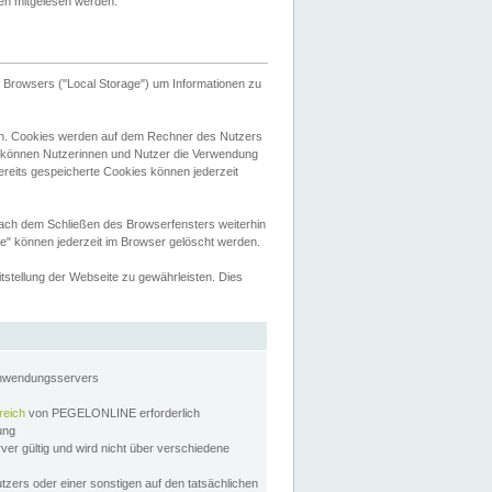
tten mitgelesen werden.
Browsers ("Local Storage") um Informationen zu
n. Cookies werden auf dem Rechner des Nutzers
 können Nutzerinnen und Nutzer die Verwendung
ereits gespeicherte Cookies können jederzeit
nach dem Schließen des Browserfensters weiterhin
e" können jederzeit im Browser gelöscht werden.
stellung der Webseite zu gewährleisten. Dies
Anwendungsservers
reich
von PEGELONLINE erforderlich
zung
rver gültig und wird nicht über verschiedene
utzers oder einer sonstigen auf den tatsächlichen