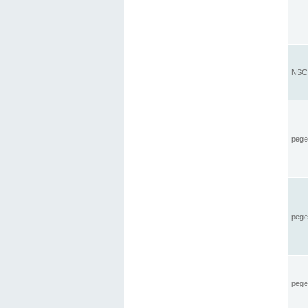
NSC_
pegel
pege
pegel