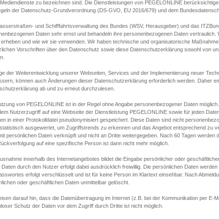
s Mediendienste zu bezeichnen sind. Die Dienstleistungen von PEGELONLINE berücksichtigen
egeln der Datenschutz-Grundverordnung (DS-GVO, EU 2016/679) und dem Bundesdatensc
asserstraßen- und Schifffahrtsverwaltung des Bundes (WSV, Herausgeber) und das ITZBund
nenbezogenen Daten sehr ernst und behandeln ihre personenbezogenen Daten vertraulich. W
 erheben und wie wir sie verwenden. Wir haben technische und organisatorische Maßnahmen g
zlichen Vorschriften über den Datenschutz sowie diese Datenschutzerklärung sowohl von uns
n.
ge der Weiterentwicklung unserer Webseiten, Services und der Implementierung neuer Techn
ssern, können auch Änderungen dieser Datenschutzerklärung erforderlich werden. Daher emp
schutzerklärung ab und zu erneut durchzulesen.
utzung von PEGELONLINE ist in der Regel ohne Angabe personenbezogener Daten möglich.
edem Nutzerzugriff auf eine Webseite der Dienstleistung PEGELONLINE sowie für jeden Dat
en in einer Protokolldatei pseudonymisiert gespeichert. Diese Daten sind nicht personenbez
statistisch ausgewertet, um Zugriffstrends zu erkennen und das Angebot entsprechend zu 
mit persönlichen Daten verknüpft und nicht an Dritte weitergegeben. Nach 60 Tagen werden d
ückverfolgung auf eine spezifische Person ist dann nicht mehr möglich.
Ausnahme innerhalb des Internetangebotes bildet die Eingabe persönlicher oder geschäftlic
 Daten durch den Nutzer erfolgt dabei ausdrücklich freiwillig. Die persönlichen Daten werden
asswortes erfolgt verschlüsselt und ist für keine Person im Klartext einsehbar. Nach Abmel
lichen oder geschäftlichen Daten unmittelbar gelöscht.
isen darauf hin, dass die Datenübertragung im Internet (z.B. bei der Kommunikation per E-Ma
loser Schutz der Daten vor dem Zugriff durch Dritte ist nicht möglich.