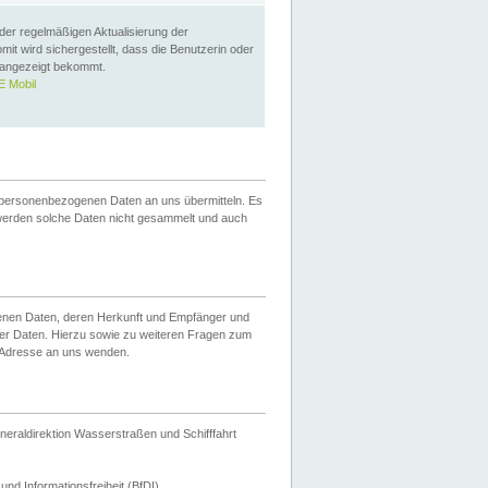
 der regelmäßigen Aktualisierung der
omit wird sichergestellt, dass die Benutzerin oder
 angezeigt bekommt.
 Mobil
 personenbezogenen Daten an uns übermitteln. Es
werden solche Daten nicht gesammelt und auch
ogenen Daten, deren Herkunft und Empfänger und
er Daten. Hierzu sowie zu weiteren Fragen zum
 Adresse an uns wenden.
neraldirektion Wasserstraßen und Schifffahrt
nd Informationsfreiheit (BfDI).