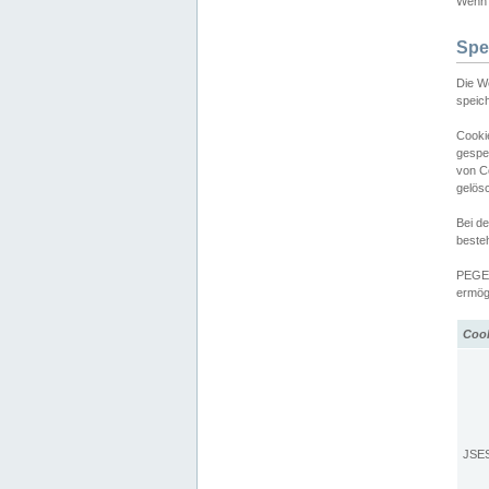
Wenn d
Spe
Die W
speic
Cooki
gespe
von C
gelös
Bei d
beste
PEGEL
ermögl
Coo
JSE