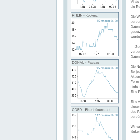
VI al
die R
RHEIN - Koblenz
Die W
perso
Daten
geset
werde
Im Zu
verbe
Daten
DONAU - Passau
Die N
Bei j
Aktion
Form 
nicht 
Eine R
Eine 
dieser
ODER - Eisenhüttenstadt
des P
persön
Wir we
lücken