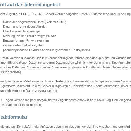
riff auf das Internetangebot
edem Zugriff auf PEGELONLINE Server werden folgende Daten für statistische und Sicherun
Name der abgerufenen Datei (Referrer URL)
Datum und Uhrzeit des Abrufs
Übertragene Datenmenge
Meldung, ob der Abruf erfolgreich war
Browsertyp und Browserversion
verwendetes Betriebssystem
pseudonymisierte IP-Adresse des zugreifenden Hostsystems
 Daten werden ausschließlich zur Verbesserung des Internetdienstes genutzt und werden ni
menführung dieser Daten mit anderen Datenquellen wird nicht vorgenommen. Eine Ausnahme 
äftlicher Daten zur Anmeldung eines Abonnements gewässerkundlicher Daten. Die Angabe die
cklich freiwillig.
seudonymisierte IP-Adresse wird nur im Falle von schweren Verstößen gegen unsere Nutzun
Zugriffsversuchen auf unsere Server ausgewertet. Dabei wird das Recht vorbehalten, unter Z
rsonenbezogenen Daten zu veranlassen.
60 Tagen werden die pseudonymisierten Zugriffsdaten anonymisiert sowie Log-Dateien gelösc
 ist dann nicht mehr möglich.
taktformular
sie uns per Kontaktformular Anfragen zukommen lassen, werden ihre Angaben aus dem Anfrag