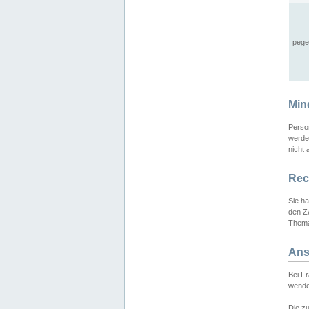
pege
Min
Perso
werde
nicht 
Rec
Sie h
den Z
Thema
Ans
Bei F
wende
Die zu