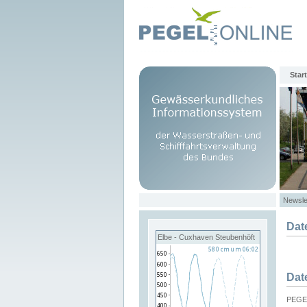
Start
Newsle
Dat
Elbe - Cuxhaven Steubenhöft
Dat
PEGEL