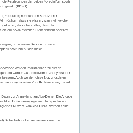
 die Festlegungen der beiden Vorschriften sowie
hutzgesetz (BDSG).
 (Produktion) nehmen den Schutz ihrer
ir möchten, dass sie wissen, wann wir welche
etroffen, die sicherstellen, dass die
 als auch von externen Dienstleistern beachtet
ologien, um unseren Service für sie zu
fehlen wir Ihnen, sich diese
endownload werden Informationen zu diesen
ogen und werden ausschließlich in anonymisierter
verbessern. Auch werden diese Nutzungsdaten
ie pseudonymisierten Zugriffsdaten anonymisiert.
her Daten zur Anmeldung am Abo-Dienst. Die Angabe
 nicht an Dritte weitergegeben. Die Speicherung
dung eines Nutzers vom Abo-Dienst werden seine
il) Sicherheitslücken aufweisen kann. Ein