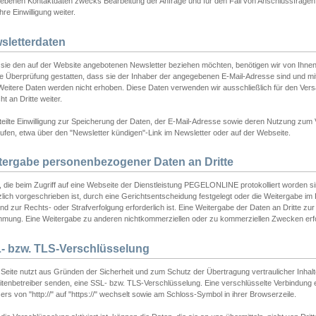
ebenen Kontaktdaten zwecks Bearbeitung der Anfrage und für den Fall von Anschlussfragen b
hre Einwilligung weiter.
sletterdaten
sie den auf der Website angebotenen Newsletter beziehen möchten, benötigen wir von Ihnen
ie Überprüfung gestatten, dass sie der Inhaber der angegebenen E-Mail-Adresse sind und m
 Weitere Daten werden nicht erhoben. Diese Daten verwenden wir ausschließlich für den Ver
cht an Dritte weiter.
teilte Einwilligung zur Speicherung der Daten, der E-Mail-Adresse sowie deren Nutzung zum
ufen, etwa über den "Newsletter kündigen"-Link im Newsletter oder auf der Webseite.
tergabe personenbezogener Daten an Dritte
 die beim Zugriff auf eine Webseite der Dienstleistung PEGELONLINE protokolliert worden sind
lich vorgeschrieben ist, durch eine Gerichtsentscheidung festgelegt oder die Weitergabe im Fa
d zur Rechts- oder Strafverfolgung erforderlich ist. Eine Weitergabe der Daten an Dritte zur 
mmung. Eine Weitergabe zu anderen nichtkommerziellen oder zu kommerziellen Zwecken erfol
- bzw. TLS-Verschlüsselung
Seite nutzt aus Gründen der Sicherheit und zum Schutz der Übertragung vertraulicher Inhalte
eitenbetreiber senden, eine SSL- bzw. TLS-Verschlüsselung. Eine verschlüsselte Verbindung 
rs von "http://" auf "https://" wechselt sowie am Schloss-Symbol in ihrer Browserzeile.