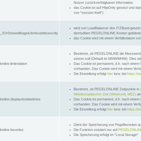
Nutzer zurückverfolgbaren Information
das Cookie ist auf HttpOnly gesetzt und dam
von "session theft")
wird von LoadBalancer des ITZBund gesetzt
JOr0zbowdfkqgskdxhlvsebttswszdq
demselben PEGELONLINE Knoten geleitetet w
das Cookie wird mit einem Verfallsdatum vo
Bestimmt, ob PEGELONLINE die Messwer
setzen soll (Default ist MNW/MHW). Dies wirk
online.limitrelation
Das Cookie ist permanent, d.h. nach einem 
vorhanden. Das Cookie wird mit einem Verfa
Die Einstellung erfolgt
hier
bzw. bei
https://w
Bestimmt, ob PEGELONLINE Zeitpunkte in
Mitteleuropäischer Zeit (Winterzeit, MEZ)
anz
lonline.displaydstdatetimes
Das Cookie ist permanent, d.h. nach einem 
vorhanden. Das Cookie wird mit einem Verfa
Die Einstellung erfolgt
hier
bzw. bei
https://w
Dient der Speicherung von Pegelfavoriten 
online.favorites
Die Funktion existiert nur auf
PEGELONLINE
Die Speicherung erfolgt im "Local Storage"