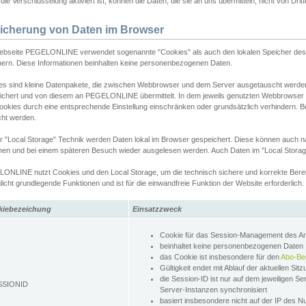
ie Verschlüsselung aktiviert ist, können die Daten, die sie an uns übermitteln, nicht von Dri
icherung von Daten im Browser
ebseite PEGELONLINE verwendet sogenannte "Cookies" als auch den lokalen Speicher des 
hern. Diese Informationen beinhalten keine personenbezogenen Daten.
es sind kleine Datenpakete, die zwischen Webbrowser und dem Server ausgetauscht werde
ichert und von diesem an PEGELONLINE übermittelt. In dem jeweils genutzten Webbrowser
ookies durch eine entsprechende Einstellung einschränken oder grundsätzlich verhindern. B
cht werden.
er "Local Storage" Technik werden Daten lokal im Browser gespeichert. Diese können auch 
hen und bei einem späteren Besuch wieder ausgelesen werden. Auch Daten im "Local Storag
ONLINE nutzt Cookies und den Local Storage, um die technisch sichere und korrekte Bereit
icht grundlegende Funktionen und ist für die einwandfreie Funktion der Website erforderlich.
kiebezeichung
Einsatzzweck
Cookie für das Session-Management des 
beinhaltet keine personenbezogenen Daten
das Cookie ist insbesondere für den
Abo-Be
Gültigkeit endet mit Ablauf der aktuellen Sit
die Session-ID ist nur auf dem jeweiligen Se
SSIONID
Server-Instanzen synchronisiert
basiert insbesondere nicht auf der IP des N