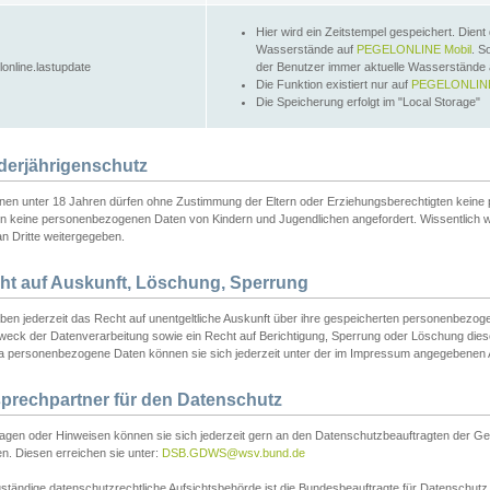
Hier wird ein Zeitstempel gespeichert. Dient
Wasserstände auf
PEGELONLINE Mobil
. S
lonline.lastupdate
der Benutzer immer aktuelle Wasserstände
Die Funktion existiert nur auf
PEGELONLINE
Die Speicherung erfolgt im "Local Storage"
derjährigenschutz
nen unter 18 Jahren dürfen ohne Zustimmung der Eltern oder Erziehungsberechtigten keine
n keine personenbezogenen Daten von Kindern und Jugendlichen angefordert. Wissentlich 
an Dritte weitergegeben.
ht auf Auskunft, Löschung, Sperrung
aben jederzeit das Recht auf unentgeltliche Auskunft über ihre gespeicherten personenbez
weck der Datenverarbeitung sowie ein Recht auf Berichtigung, Sperrung oder Löschung dies
 personenbezogene Daten können sie sich jederzeit unter der im Impressum angegebenen
prechpartner für den Datenschutz
ragen oder Hinweisen können sie sich jederzeit gern an den Datenschutzbeauftragten der Ge
n. Diesen erreichen sie unter:
DSB.GDWS@wsv.bund.de
ständige datenschutzrechtliche Aufsichtsbehörde ist die Bundesbeauftragte für Datenschutz u