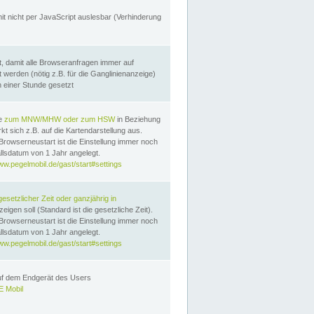
it nicht per JavaScript auslesbar (Verhinderung
, damit alle Browseranfragen immer auf
erden (nötig z.B. für die Ganglinienanzeige)
n einer Stunde gesetzt
te
zum MNW/MHW oder zum HSW
in Beziehung
t sich z.B. auf die Kartendarstellung aus.
Browserneustart ist die Einstellung immer noch
llsdatum von 1 Jahr angelegt.
ww.pegelmobil.de/gast/start#settings
gesetzlicher Zeit oder ganzjährig in
eigen soll (Standard ist die gesetzliche Zeit).
Browserneustart ist die Einstellung immer noch
llsdatum von 1 Jahr angelegt.
ww.pegelmobil.de/gast/start#settings
auf dem Endgerät des Users
 Mobil