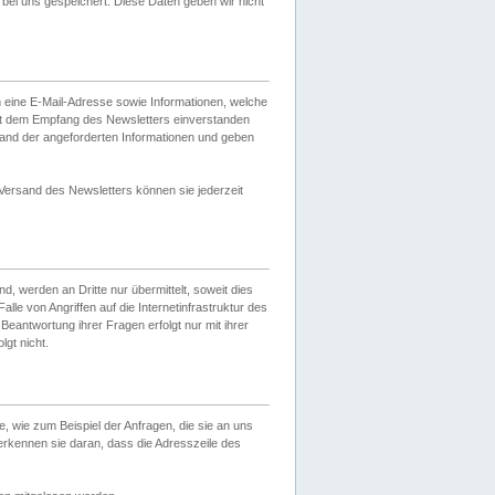
ei uns gespeichert. Diese Daten geben wir nicht
 eine E-Mail-Adresse sowie Informationen, welche
it dem Empfang des Newsletters einverstanden
sand der angeforderten Informationen und geben
 Versand des Newsletters können sie jederzeit
, werden an Dritte nur übermittelt, soweit dies
lle von Angriffen auf die Internetinfrastruktur des
Beantwortung ihrer Fragen erfolgt nur mit ihrer
gt nicht.
, wie zum Beispiel der Anfragen, die sie an uns
erkennen sie daran, dass die Adresszeile des