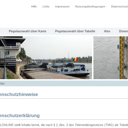
Hilfe
Links
Impressum
Nutzungsbedingungen
Datenschutz
Pegelauswahl über Karte
Pegelauswahl über Tabelle
Abo
Down
tter
enschutzhinweise
enschutzerklärung
ONLINE stellt Inhalte bereit, die nach § 2, Abs. 2 des Telemediengesetzes (TMG) als Teled