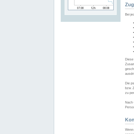
Zug
Bei j
Diese
Zusam
gesch
ausdrü
Die p
bzw. 
zu pe
Nach 
Person
Kon
Wenn 