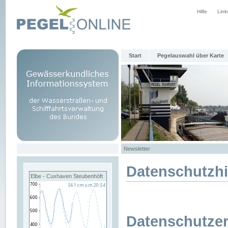
Hilfe
Link
Start
Pegelauswahl über Karte
Newsletter
Datenschutzh
Elbe - Cuxhaven Steubenhöft
Datenschutzer