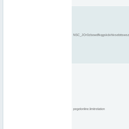
NSC_JOr0zbowdfkqgskdxhlvsebttsws
pegelonline.limitrelation