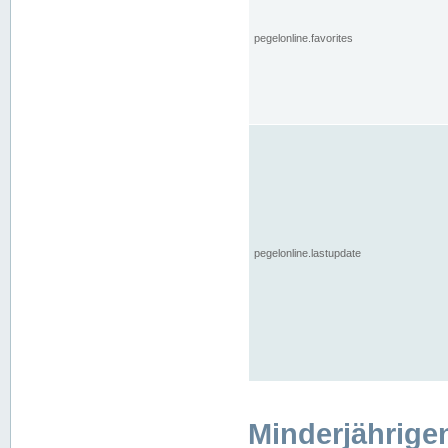
pegelonline.favorites
pegelonline.lastupdate
Minderjährige