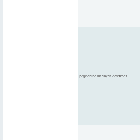
pegelonline.displaydstdatetimes