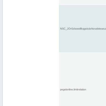
NSC_JOr0zbowdfkqgskdxhlvsebttsws
pegelonline.limitrelation