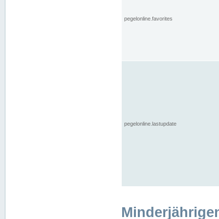
pegelonline.favorites
pegelonline.lastupdate
Minderjährige