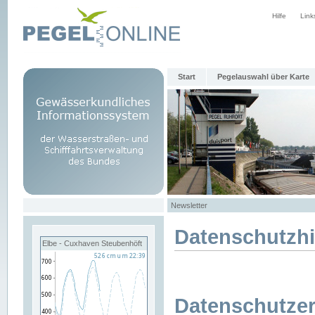
Hilfe
Link
Start
Pegelauswahl über Karte
Newsletter
Datenschutzh
Elbe - Cuxhaven Steubenhöft
Datenschutzer