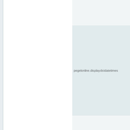
pegelonline.displaydstdatetimes