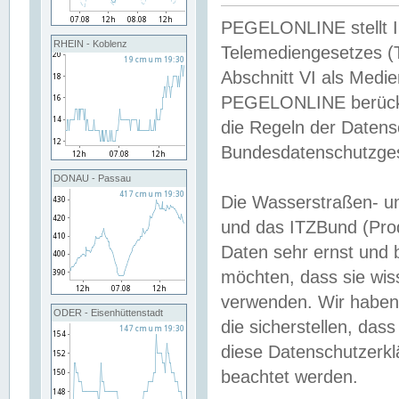
PEGELONLINE stellt Inh
RHEIN - Koblenz
Telemediengesetzes (
Abschnitt VI als Medie
PEGELONLINE berücksi
die Regeln der Date
Bundesdatenschutzge
DONAU - Passau
Die Wasserstraßen- u
und das ITZBund (Pro
Daten sehr ernst und 
möchten, dass sie wis
verwenden. Wir haben
ODER - Eisenhüttenstadt
die sicherstellen, das
diese Datenschutzerkl
beachtet werden.