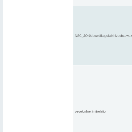
NSC_JOr0zbowdfkqgskdxhlvsebttsws
pegelonline.limitrelation