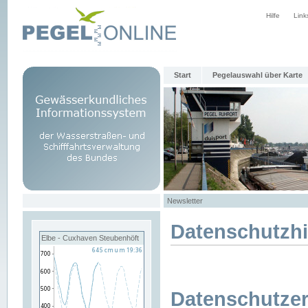
Hilfe
Link
Start
Pegelauswahl über Karte
Newsletter
Datenschutzh
Elbe - Cuxhaven Steubenhöft
Datenschutzer