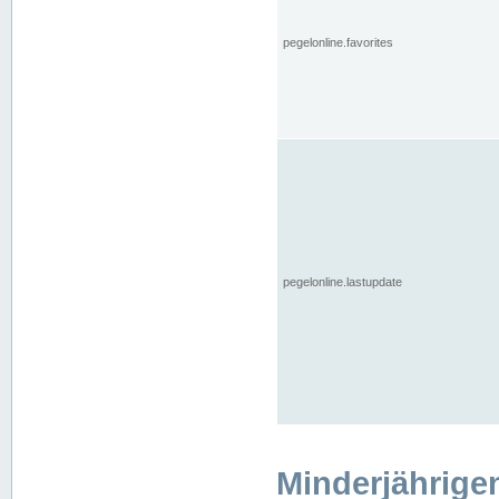
pegelonline.favorites
pegelonline.lastupdate
Minderjährige