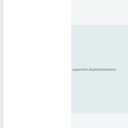
pegelonline.displaydstdatetimes