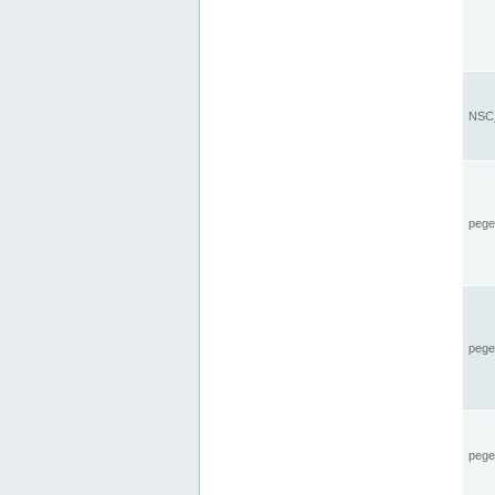
NSC_
pegel
pege
pegel