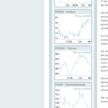
VI al
die R
RHEIN - Koblenz
Die W
perso
Daten
geset
werde
Im Zu
verbe
Daten
DONAU - Passau
Die N
Bei j
Aktion
Form 
nicht 
Eine R
Eine 
dieser
ODER - Eisenhüttenstadt
des P
persön
Wir we
lücken