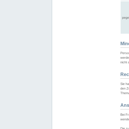
pege
Min
Perso
werde
nicht 
Rec
Sie h
den Z
Thema
Ans
Bei F
wende
Die zu