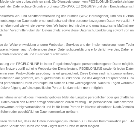
s Mediendienste zu bezeichnen sind. Die Dienstleistungen von PEGELONLINE berücksichtigen
egeln der Datenschutz-Grundverordnung (DS-GVO, EU 2016/679) und dem Bundesdatensc
asserstraßen- und Schifffahrtsverwaltung des Bundes (WSV, Herausgeber) und das ITZBund
nenbezogenen Daten sehr ernst und behandeln ihre personenbezogenen Daten vertraulich. W
 erheben und wie wir sie verwenden. Wir haben technische und organisatorische Maßnahmen g
zlichen Vorschriften über den Datenschutz sowie diese Datenschutzerklärung sowohl von uns
n.
ge der Weiterentwicklung unserer Webseiten, Services und der Implementierung neuer Techn
ssern, können auch Änderungen dieser Datenschutzerklärung erforderlich werden. Daher emp
schutzerklärung ab und zu erneut durchzulesen.
utzung von PEGELONLINE ist in der Regel ohne Angabe personenbezogener Daten möglich.
edem Nutzerzugriff auf eine Webseite der Dienstleistung PEGELONLINE sowie für jeden Dat
en in einer Protokolldatei pseudonymisiert gespeichert. Diese Daten sind nicht personenbez
statistisch ausgewertet, um Zugriffstrends zu erkennen und das Angebot entsprechend zu 
mit persönlichen Daten verknüpft und nicht an Dritte weitergegeben. Nach 60 Tagen werden d
ückverfolgung auf eine spezifische Person ist dann nicht mehr möglich.
Ausnahme innerhalb des Internetangebotes bildet die Eingabe persönlicher oder geschäftlic
 Daten durch den Nutzer erfolgt dabei ausdrücklich freiwillig. Die persönlichen Daten werden
asswortes erfolgt verschlüsselt und ist für keine Person im Klartext einsehbar. Nach Abmel
lichen oder geschäftlichen Daten unmittelbar gelöscht.
isen darauf hin, dass die Datenübertragung im Internet (z.B. bei der Kommunikation per E-Ma
loser Schutz der Daten vor dem Zugriff durch Dritte ist nicht möglich.