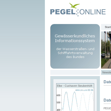
Start
Newsle
Dat
Elbe - Cuxhaven Steubenhöft
Dat
PEGEL