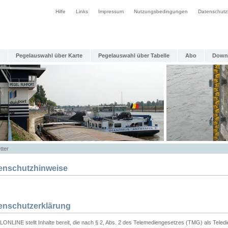
Hilfe
Links
Impressum
Nutzungsbedingungen
Datenschutz
Pegelauswahl über Karte
Pegelauswahl über Tabelle
Abo
Down
tter
enschutzhinweise
enschutzerklärung
ONLINE stellt Inhalte bereit, die nach § 2, Abs. 2 des Telemediengesetzes (TMG) als Teled