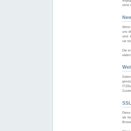
angeg
ohne i
New
Wenn 
uns d
sind.
sie ni
Die er
widerr
Wei
Daten,
gesetz
ITZBun
Zusti
SSL
Diese 
als S
Browse