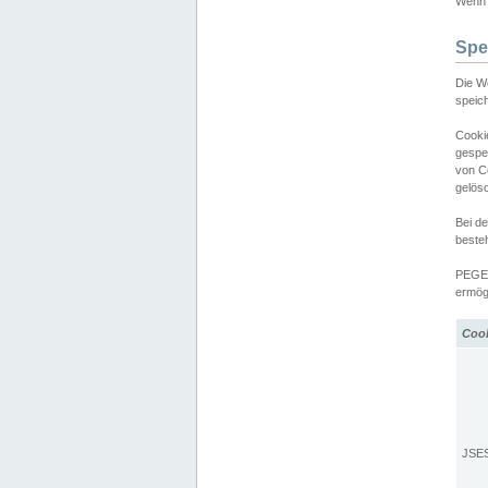
Wenn d
Spe
Die W
speic
Cooki
gespe
von C
gelös
Bei d
beste
PEGEL
ermögl
Coo
JSE