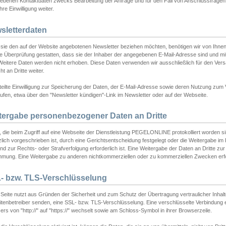
ebenen Kontaktdaten zwecks Bearbeitung der Anfrage und für den Fall von Anschlussfragen b
hre Einwilligung weiter.
sletterdaten
sie den auf der Website angebotenen Newsletter beziehen möchten, benötigen wir von Ihnen
ie Überprüfung gestatten, dass sie der Inhaber der angegebenen E-Mail-Adresse sind und m
 Weitere Daten werden nicht erhoben. Diese Daten verwenden wir ausschließlich für den Ver
cht an Dritte weiter.
teilte Einwilligung zur Speicherung der Daten, der E-Mail-Adresse sowie deren Nutzung zum
ufen, etwa über den "Newsletter kündigen"-Link im Newsletter oder auf der Webseite.
tergabe personenbezogener Daten an Dritte
 die beim Zugriff auf eine Webseite der Dienstleistung PEGELONLINE protokolliert worden sind
lich vorgeschrieben ist, durch eine Gerichtsentscheidung festgelegt oder die Weitergabe im Fa
d zur Rechts- oder Strafverfolgung erforderlich ist. Eine Weitergabe der Daten an Dritte zur 
mmung. Eine Weitergabe zu anderen nichtkommerziellen oder zu kommerziellen Zwecken erfol
- bzw. TLS-Verschlüsselung
Seite nutzt aus Gründen der Sicherheit und zum Schutz der Übertragung vertraulicher Inhalte
eitenbetreiber senden, eine SSL- bzw. TLS-Verschlüsselung. Eine verschlüsselte Verbindung 
rs von "http://" auf "https://" wechselt sowie am Schloss-Symbol in ihrer Browserzeile.