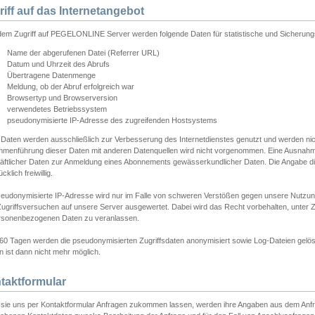
riff auf das Internetangebot
edem Zugriff auf PEGELONLINE Server werden folgende Daten für statistische und Sicherun
Name der abgerufenen Datei (Referrer URL)
Datum und Uhrzeit des Abrufs
Übertragene Datenmenge
Meldung, ob der Abruf erfolgreich war
Browsertyp und Browserversion
verwendetes Betriebssystem
pseudonymisierte IP-Adresse des zugreifenden Hostsystems
 Daten werden ausschließlich zur Verbesserung des Internetdienstes genutzt und werden ni
menführung dieser Daten mit anderen Datenquellen wird nicht vorgenommen. Eine Ausnahme 
äftlicher Daten zur Anmeldung eines Abonnements gewässerkundlicher Daten. Die Angabe die
cklich freiwillig.
seudonymisierte IP-Adresse wird nur im Falle von schweren Verstößen gegen unsere Nutzun
Zugriffsversuchen auf unsere Server ausgewertet. Dabei wird das Recht vorbehalten, unter Z
rsonenbezogenen Daten zu veranlassen.
60 Tagen werden die pseudonymisierten Zugriffsdaten anonymisiert sowie Log-Dateien gelösc
 ist dann nicht mehr möglich.
taktformular
sie uns per Kontaktformular Anfragen zukommen lassen, werden ihre Angaben aus dem Anfrag