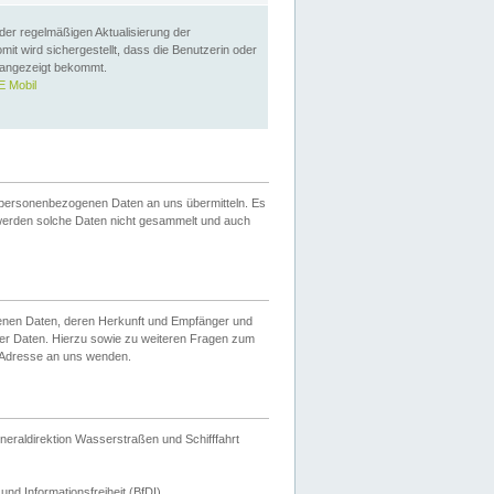
 der regelmäßigen Aktualisierung der
omit wird sichergestellt, dass die Benutzerin oder
 angezeigt bekommt.
 Mobil
 personenbezogenen Daten an uns übermitteln. Es
werden solche Daten nicht gesammelt und auch
ogenen Daten, deren Herkunft und Empfänger und
er Daten. Hierzu sowie zu weiteren Fragen zum
 Adresse an uns wenden.
neraldirektion Wasserstraßen und Schifffahrt
nd Informationsfreiheit (BfDI).