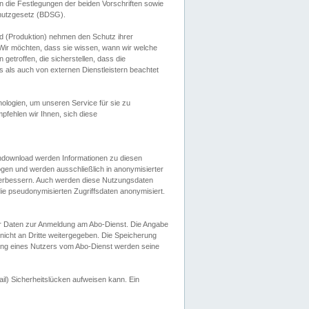
 die Festlegungen der beiden Vorschriften sowie
hutzgesetz (BDSG).
 (Produktion) nehmen den Schutz ihrer
ir möchten, dass sie wissen, wann wir welche
etroffen, die sicherstellen, dass die
 als auch von externen Dienstleistern beachtet
ologien, um unseren Service für sie zu
fehlen wir Ihnen, sich diese
endownload werden Informationen zu diesen
ogen und werden ausschließlich in anonymisierter
verbessern. Auch werden diese Nutzungsdaten
ie pseudonymisierten Zugriffsdaten anonymisiert.
her Daten zur Anmeldung am Abo-Dienst. Die Angabe
 nicht an Dritte weitergegeben. Die Speicherung
dung eines Nutzers vom Abo-Dienst werden seine
il) Sicherheitslücken aufweisen kann. Ein