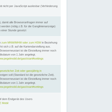
it nicht per JavaScript auslesbar (Verhinderung
, damit alle Browseranfragen immer auf
erden (nötig z.B. für die Ganglinienanzeige)
n einer Stunde gesetzt
te
zum MNW/MHW oder zum HSW
in Beziehung
t sich z.B. auf die Kartendarstellung aus.
Browserneustart ist die Einstellung immer noch
llsdatum von 1 Jahr angelegt.
ww.pegelmobil.de/gast/start#settings
gesetzlicher Zeit oder ganzjährig in
eigen soll (Standard ist die gesetzliche Zeit).
Browserneustart ist die Einstellung immer noch
llsdatum von 1 Jahr angelegt.
ww.pegelmobil.de/gast/start#settings
auf dem Endgerät des Users
 Mobil