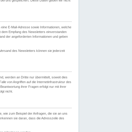
ei uns gespeichert. Diese Daten geben wir nicht
 eine E-Mail-Adresse sowie Informationen, welche
it dem Empfang des Newsletters einverstanden
sand der angeforderten Informationen und geben
 Versand des Newsletters können sie jederzeit
, werden an Dritte nur übermittelt, soweit dies
lle von Angriffen auf die Internetinfrastruktur des
Beantwortung ihrer Fragen erfolgt nur mit ihrer
gt nicht.
, wie zum Beispiel der Anfragen, die sie an uns
erkennen sie daran, dass die Adresszeile des