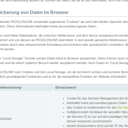
ie Verschlüsselung aktiviert ist, können die Daten, die sie an uns übermitteln, nicht von Dri
icherung von Daten im Browser
ebseite PEGELONLINE verwendet sogenannte "Cookies" als auch den lokalen Speicher des 
hern. Diese Informationen beinhalten keine personenbezogenen Daten.
es sind kleine Datenpakete, die zwischen Webbrowser und dem Server ausgetauscht werde
ichert und von diesem an PEGELONLINE übermittelt. In dem jeweils genutzten Webbrowser
ookies durch eine entsprechende Einstellung einschränken oder grundsätzlich verhindern. B
cht werden.
er "Local Storage" Technik werden Daten lokal im Browser gespeichert. Diese können auch 
hen und bei einem späteren Besuch wieder ausgelesen werden. Auch Daten im "Local Storag
ONLINE nutzt Cookies und den Local Storage, um die technisch sichere und korrekte Bereit
icht grundlegende Funktionen und ist für die einwandfreie Funktion der Website erforderlich.
kiebezeichung
Einsatzzweck
Cookie für das Session-Management des 
beinhaltet keine personenbezogenen Daten
das Cookie ist insbesondere für den
Abo-Be
Gültigkeit endet mit Ablauf der aktuellen Sit
die Session-ID ist nur auf dem jeweiligen Se
SSIONID
Server-Instanzen synchronisiert
basiert insbesondere nicht auf der IP des N