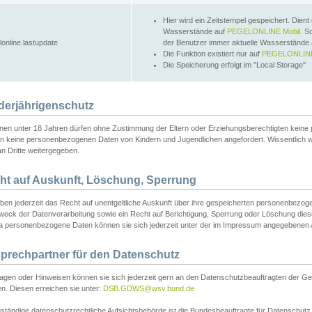
Hier wird ein Zeitstempel gespeichert. Dient
Wasserstände auf
PEGELONLINE Mobil
. S
lonline.lastupdate
der Benutzer immer aktuelle Wasserstände
Die Funktion existiert nur auf
PEGELONLINE
Die Speicherung erfolgt im "Local Storage"
derjährigenschutz
nen unter 18 Jahren dürfen ohne Zustimmung der Eltern oder Erziehungsberechtigten keine
n keine personenbezogenen Daten von Kindern und Jugendlichen angefordert. Wissentlich 
an Dritte weitergegeben.
ht auf Auskunft, Löschung, Sperrung
aben jederzeit das Recht auf unentgeltliche Auskunft über ihre gespeicherten personenbez
weck der Datenverarbeitung sowie ein Recht auf Berichtigung, Sperrung oder Löschung dies
 personenbezogene Daten können sie sich jederzeit unter der im Impressum angegebenen
prechpartner für den Datenschutz
ragen oder Hinweisen können sie sich jederzeit gern an den Datenschutzbeauftragten der Ge
n. Diesen erreichen sie unter:
DSB.GDWS@wsv.bund.de
ständige datenschutzrechtliche Aufsichtsbehörde ist die Bundesbeauftragte für Datenschutz u