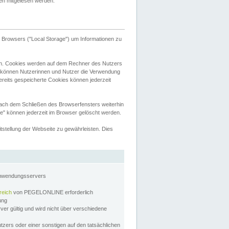
tten mitgelesen werden.
Browsers ("Local Storage") um Informationen zu
n. Cookies werden auf dem Rechner des Nutzers
 können Nutzerinnen und Nutzer die Verwendung
ereits gespeicherte Cookies können jederzeit
nach dem Schließen des Browserfensters weiterhin
e" können jederzeit im Browser gelöscht werden.
stellung der Webseite zu gewährleisten. Dies
Anwendungsservers
reich
von PEGELONLINE erforderlich
zung
rver gültig und wird nicht über verschiedene
utzers oder einer sonstigen auf den tatsächlichen