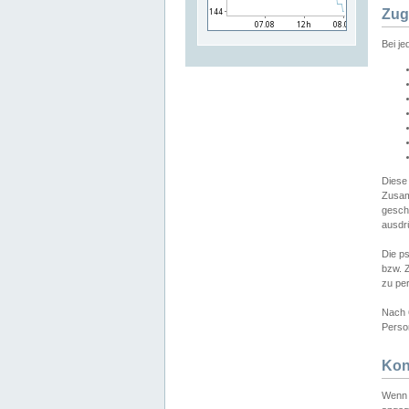
Zug
Bei j
Diese
Zusam
gesch
ausdrü
Die p
bzw. 
zu pe
Nach 
Person
Kon
Wenn 