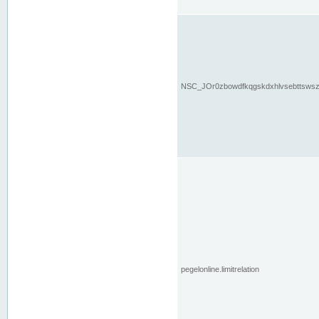
NSC_JOr0zbowdfkqgskdxhlvsebttsws
pegelonline.limitrelation