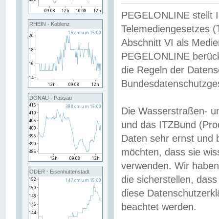
PEGELONLINE stellt Inh
RHEIN - Koblenz
Telemediengesetzes (
Abschnitt VI als Medie
PEGELONLINE berücksi
die Regeln der Date
Bundesdatenschutzge
DONAU - Passau
Die Wasserstraßen- u
und das ITZBund (Pro
Daten sehr ernst und 
möchten, dass sie wis
verwenden. Wir haben
ODER - Eisenhüttenstadt
die sicherstellen, das
diese Datenschutzerkl
beachtet werden.