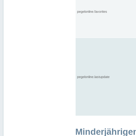
pegelonline.favorites
pegelonline.lastupdate
Minderjährige