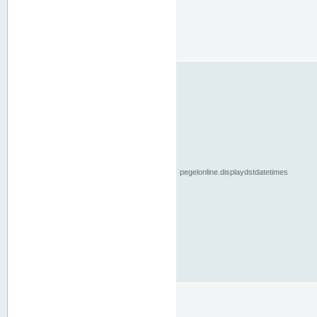
pegelonline.displaydstdatetimes