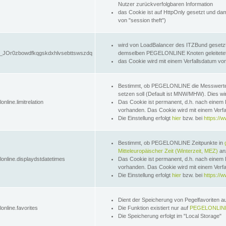
Nutzer zurückverfolgbaren Information
das Cookie ist auf HttpOnly gesetzt und dam
von "session theft")
wird von LoadBalancer des ITZBund gesetzt
JOr0zbowdfkqgskdxhlvsebttswszdq
demselben PEGELONLINE Knoten geleitetet w
das Cookie wird mit einem Verfallsdatum vo
Bestimmt, ob PEGELONLINE die Messwer
setzen soll (Default ist MNW/MHW). Dies wirk
online.limitrelation
Das Cookie ist permanent, d.h. nach einem 
vorhanden. Das Cookie wird mit einem Verfa
Die Einstellung erfolgt
hier
bzw. bei
https://w
Bestimmt, ob PEGELONLINE Zeitpunkte in
Mitteleuropäischer Zeit (Winterzeit, MEZ)
anz
lonline.displaydstdatetimes
Das Cookie ist permanent, d.h. nach einem 
vorhanden. Das Cookie wird mit einem Verfa
Die Einstellung erfolgt
hier
bzw. bei
https://w
Dient der Speicherung von Pegelfavoriten 
online.favorites
Die Funktion existiert nur auf
PEGELONLINE
Die Speicherung erfolgt im "Local Storage"