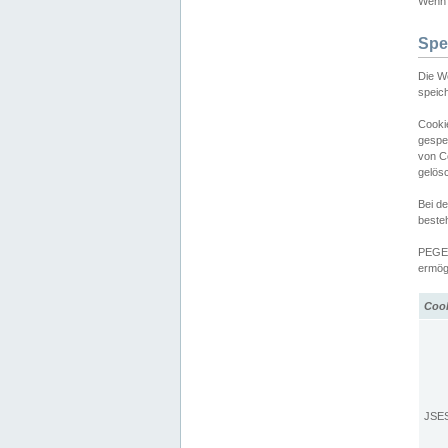
Wenn d
Spe
Die W
speic
Cooki
gespe
von C
gelös
Bei d
beste
PEGEL
ermögl
Coo
JSE