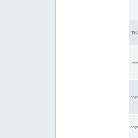
NSC_
pegel
pege
pegel