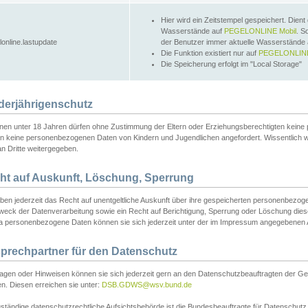
Hier wird ein Zeitstempel gespeichert. Dient
Wasserstände auf
PEGELONLINE Mobil
. S
lonline.lastupdate
der Benutzer immer aktuelle Wasserstände
Die Funktion existiert nur auf
PEGELONLINE
Die Speicherung erfolgt im "Local Storage"
derjährigenschutz
nen unter 18 Jahren dürfen ohne Zustimmung der Eltern oder Erziehungsberechtigten keine
n keine personenbezogenen Daten von Kindern und Jugendlichen angefordert. Wissentlich 
an Dritte weitergegeben.
ht auf Auskunft, Löschung, Sperrung
aben jederzeit das Recht auf unentgeltliche Auskunft über ihre gespeicherten personenbez
weck der Datenverarbeitung sowie ein Recht auf Berichtigung, Sperrung oder Löschung dies
 personenbezogene Daten können sie sich jederzeit unter der im Impressum angegebenen
prechpartner für den Datenschutz
ragen oder Hinweisen können sie sich jederzeit gern an den Datenschutzbeauftragten der Ge
n. Diesen erreichen sie unter:
DSB.GDWS@wsv.bund.de
ständige datenschutzrechtliche Aufsichtsbehörde ist die Bundesbeauftragte für Datenschutz u