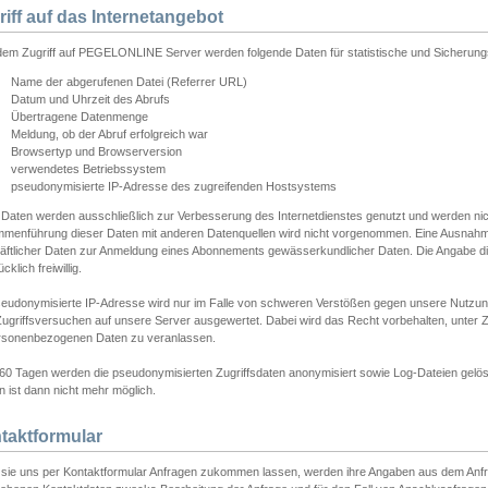
riff auf das Internetangebot
edem Zugriff auf PEGELONLINE Server werden folgende Daten für statistische und Sicherun
Name der abgerufenen Datei (Referrer URL)
Datum und Uhrzeit des Abrufs
Übertragene Datenmenge
Meldung, ob der Abruf erfolgreich war
Browsertyp und Browserversion
verwendetes Betriebssystem
pseudonymisierte IP-Adresse des zugreifenden Hostsystems
 Daten werden ausschließlich zur Verbesserung des Internetdienstes genutzt und werden ni
menführung dieser Daten mit anderen Datenquellen wird nicht vorgenommen. Eine Ausnahme 
äftlicher Daten zur Anmeldung eines Abonnements gewässerkundlicher Daten. Die Angabe die
cklich freiwillig.
seudonymisierte IP-Adresse wird nur im Falle von schweren Verstößen gegen unsere Nutzun
Zugriffsversuchen auf unsere Server ausgewertet. Dabei wird das Recht vorbehalten, unter Z
rsonenbezogenen Daten zu veranlassen.
60 Tagen werden die pseudonymisierten Zugriffsdaten anonymisiert sowie Log-Dateien gelösc
 ist dann nicht mehr möglich.
taktformular
sie uns per Kontaktformular Anfragen zukommen lassen, werden ihre Angaben aus dem Anfrag