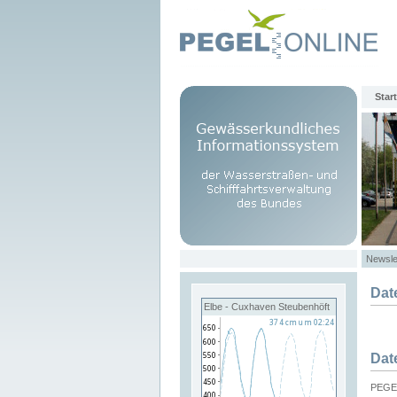
Start
Newsle
Dat
Elbe - Cuxhaven Steubenhöft
Dat
PEGEL