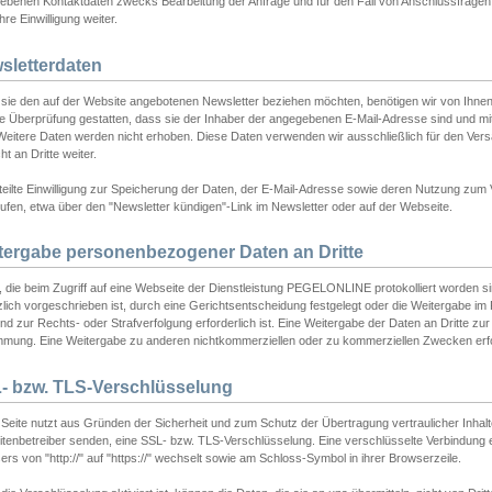
ebenen Kontaktdaten zwecks Bearbeitung der Anfrage und für den Fall von Anschlussfragen b
hre Einwilligung weiter.
sletterdaten
sie den auf der Website angebotenen Newsletter beziehen möchten, benötigen wir von Ihnen
ie Überprüfung gestatten, dass sie der Inhaber der angegebenen E-Mail-Adresse sind und m
 Weitere Daten werden nicht erhoben. Diese Daten verwenden wir ausschließlich für den Ver
cht an Dritte weiter.
teilte Einwilligung zur Speicherung der Daten, der E-Mail-Adresse sowie deren Nutzung zum
ufen, etwa über den "Newsletter kündigen"-Link im Newsletter oder auf der Webseite.
tergabe personenbezogener Daten an Dritte
 die beim Zugriff auf eine Webseite der Dienstleistung PEGELONLINE protokolliert worden sind
lich vorgeschrieben ist, durch eine Gerichtsentscheidung festgelegt oder die Weitergabe im Fa
d zur Rechts- oder Strafverfolgung erforderlich ist. Eine Weitergabe der Daten an Dritte zur 
mmung. Eine Weitergabe zu anderen nichtkommerziellen oder zu kommerziellen Zwecken erfol
- bzw. TLS-Verschlüsselung
Seite nutzt aus Gründen der Sicherheit und zum Schutz der Übertragung vertraulicher Inhalte
eitenbetreiber senden, eine SSL- bzw. TLS-Verschlüsselung. Eine verschlüsselte Verbindung 
rs von "http://" auf "https://" wechselt sowie am Schloss-Symbol in ihrer Browserzeile.