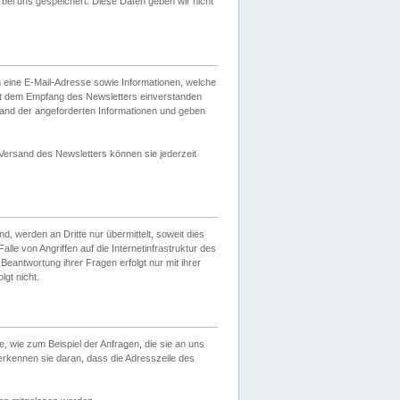
ei uns gespeichert. Diese Daten geben wir nicht
 eine E-Mail-Adresse sowie Informationen, welche
it dem Empfang des Newsletters einverstanden
sand der angeforderten Informationen und geben
 Versand des Newsletters können sie jederzeit
, werden an Dritte nur übermittelt, soweit dies
lle von Angriffen auf die Internetinfrastruktur des
Beantwortung ihrer Fragen erfolgt nur mit ihrer
gt nicht.
, wie zum Beispiel der Anfragen, die sie an uns
erkennen sie daran, dass die Adresszeile des