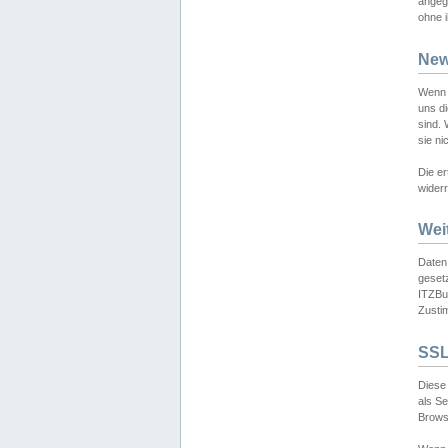
angeg
ohne i
New
Wenn 
uns d
sind.
sie ni
Die er
widerr
Wei
Daten,
gesetz
ITZBun
Zusti
SSL
Diese 
als S
Browse