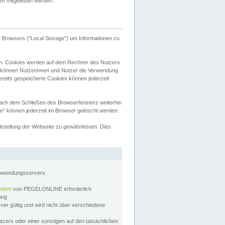
tten mitgelesen werden.
Browsers ("Local Storage") um Informationen zu
n. Cookies werden auf dem Rechner des Nutzers
 können Nutzerinnen und Nutzer die Verwendung
ereits gespeicherte Cookies können jederzeit
nach dem Schließen des Browserfensters weiterhin
e" können jederzeit im Browser gelöscht werden.
stellung der Webseite zu gewährleisten. Dies
Anwendungsservers
reich
von PEGELONLINE erforderlich
zung
rver gültig und wird nicht über verschiedene
utzers oder einer sonstigen auf den tatsächlichen