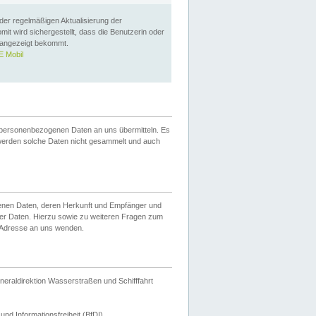
 der regelmäßigen Aktualisierung der
omit wird sichergestellt, dass die Benutzerin oder
 angezeigt bekommt.
 Mobil
 personenbezogenen Daten an uns übermitteln. Es
werden solche Daten nicht gesammelt und auch
ogenen Daten, deren Herkunft und Empfänger und
er Daten. Hierzu sowie zu weiteren Fragen zum
 Adresse an uns wenden.
neraldirektion Wasserstraßen und Schifffahrt
nd Informationsfreiheit (BfDI).