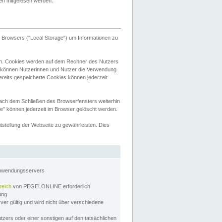
tten mitgelesen werden.
Browsers ("Local Storage") um Informationen zu
n. Cookies werden auf dem Rechner des Nutzers
 können Nutzerinnen und Nutzer die Verwendung
ereits gespeicherte Cookies können jederzeit
nach dem Schließen des Browserfensters weiterhin
e" können jederzeit im Browser gelöscht werden.
stellung der Webseite zu gewährleisten. Dies
Anwendungsservers
reich
von PEGELONLINE erforderlich
zung
rver gültig und wird nicht über verschiedene
utzers oder einer sonstigen auf den tatsächlichen