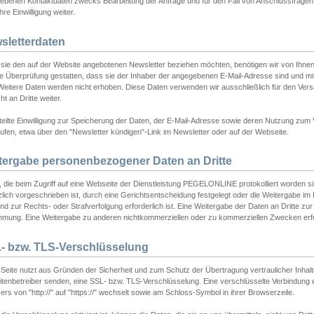
ebenen Kontaktdaten zwecks Bearbeitung der Anfrage und für den Fall von Anschlussfragen b
hre Einwilligung weiter.
sletterdaten
sie den auf der Website angebotenen Newsletter beziehen möchten, benötigen wir von Ihnen
ie Überprüfung gestatten, dass sie der Inhaber der angegebenen E-Mail-Adresse sind und m
 Weitere Daten werden nicht erhoben. Diese Daten verwenden wir ausschließlich für den Ver
cht an Dritte weiter.
teilte Einwilligung zur Speicherung der Daten, der E-Mail-Adresse sowie deren Nutzung zum
ufen, etwa über den "Newsletter kündigen"-Link im Newsletter oder auf der Webseite.
tergabe personenbezogener Daten an Dritte
 die beim Zugriff auf eine Webseite der Dienstleistung PEGELONLINE protokolliert worden sind
lich vorgeschrieben ist, durch eine Gerichtsentscheidung festgelegt oder die Weitergabe im Fa
d zur Rechts- oder Strafverfolgung erforderlich ist. Eine Weitergabe der Daten an Dritte zur 
mmung. Eine Weitergabe zu anderen nichtkommerziellen oder zu kommerziellen Zwecken erfol
- bzw. TLS-Verschlüsselung
Seite nutzt aus Gründen der Sicherheit und zum Schutz der Übertragung vertraulicher Inhalte
eitenbetreiber senden, eine SSL- bzw. TLS-Verschlüsselung. Eine verschlüsselte Verbindung 
rs von "http://" auf "https://" wechselt sowie am Schloss-Symbol in ihrer Browserzeile.