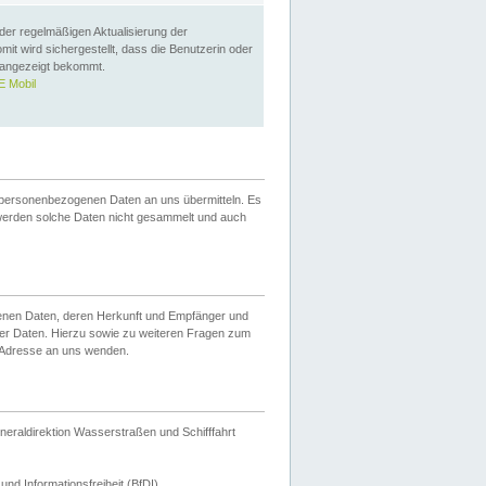
 der regelmäßigen Aktualisierung der
omit wird sichergestellt, dass die Benutzerin oder
 angezeigt bekommt.
 Mobil
 personenbezogenen Daten an uns übermitteln. Es
werden solche Daten nicht gesammelt und auch
ogenen Daten, deren Herkunft und Empfänger und
er Daten. Hierzu sowie zu weiteren Fragen zum
 Adresse an uns wenden.
neraldirektion Wasserstraßen und Schifffahrt
nd Informationsfreiheit (BfDI).