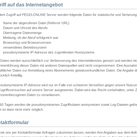
riff auf das Internetangebot
edem Zugriff auf PEGELONLINE Server werden folgende Daten für statistische und Sicherun
Name der abgerufenen Datei (Referrer URL)
Datum und Uhrzeit des Abrufs
Übertragene Datenmenge
Meldung, ob der Abruf erfolgreich war
Browsertyp und Browserversion
verwendetes Betriebssystem
pseudonymisierte IP-Adresse des zugreifenden Hostsystems
 Daten werden ausschließlich zur Verbesserung des Internetdienstes genutzt und werden ni
menführung dieser Daten mit anderen Datenquellen wird nicht vorgenommen. Eine Ausnahme 
äftlicher Daten zur Anmeldung eines Abonnements gewässerkundlicher Daten. Die Angabe die
cklich freiwillig.
seudonymisierte IP-Adresse wird nur im Falle von schweren Verstößen gegen unsere Nutzun
Zugriffsversuchen auf unsere Server ausgewertet. Dabei wird das Recht vorbehalten, unter Z
rsonenbezogenen Daten zu veranlassen.
60 Tagen werden die pseudonymisierten Zugriffsdaten anonymisiert sowie Log-Dateien gelösc
 ist dann nicht mehr möglich.
taktformular
sie uns per Kontaktformular Anfragen zukommen lassen, werden ihre Angaben aus dem Anfrag