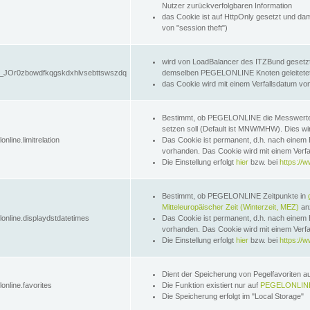
Nutzer zurückverfolgbaren Information
das Cookie ist auf HttpOnly gesetzt und dam
von "session theft")
wird von LoadBalancer des ITZBund gesetzt
JOr0zbowdfkqgskdxhlvsebttswszdq
demselben PEGELONLINE Knoten geleitetet w
das Cookie wird mit einem Verfallsdatum vo
Bestimmt, ob PEGELONLINE die Messwer
setzen soll (Default ist MNW/MHW). Dies wirk
online.limitrelation
Das Cookie ist permanent, d.h. nach einem 
vorhanden. Das Cookie wird mit einem Verfa
Die Einstellung erfolgt
hier
bzw. bei
https://w
Bestimmt, ob PEGELONLINE Zeitpunkte in
Mitteleuropäischer Zeit (Winterzeit, MEZ)
anz
lonline.displaydstdatetimes
Das Cookie ist permanent, d.h. nach einem 
vorhanden. Das Cookie wird mit einem Verfa
Die Einstellung erfolgt
hier
bzw. bei
https://w
Dient der Speicherung von Pegelfavoriten 
online.favorites
Die Funktion existiert nur auf
PEGELONLINE
Die Speicherung erfolgt im "Local Storage"