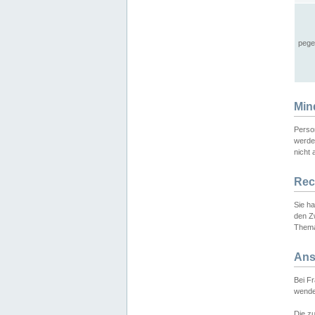
pege
Min
Perso
werde
nicht 
Rec
Sie h
den Z
Thema
Ans
Bei F
wende
Die zu