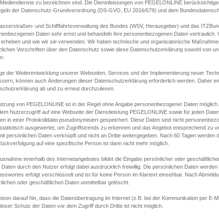
s Mediendienste zu bezeichnen sind. Die Dienstleistungen von PEGELONLINE berücksichtigen
egeln der Datenschutz-Grundverordnung (DS-GVO, EU 2016/679) und dem Bundesdatensc
asserstraßen- und Schifffahrtsverwaltung des Bundes (WSV, Herausgeber) und das ITZBund
nenbezogenen Daten sehr ernst und behandeln ihre personenbezogenen Daten vertraulich. W
 erheben und wie wir sie verwenden. Wir haben technische und organisatorische Maßnahmen g
zlichen Vorschriften über den Datenschutz sowie diese Datenschutzerklärung sowohl von uns
n.
ge der Weiterentwicklung unserer Webseiten, Services und der Implementierung neuer Techn
ssern, können auch Änderungen dieser Datenschutzerklärung erforderlich werden. Daher emp
schutzerklärung ab und zu erneut durchzulesen.
utzung von PEGELONLINE ist in der Regel ohne Angabe personenbezogener Daten möglich.
edem Nutzerzugriff auf eine Webseite der Dienstleistung PEGELONLINE sowie für jeden Dat
en in einer Protokolldatei pseudonymisiert gespeichert. Diese Daten sind nicht personenbez
statistisch ausgewertet, um Zugriffstrends zu erkennen und das Angebot entsprechend zu 
mit persönlichen Daten verknüpft und nicht an Dritte weitergegeben. Nach 60 Tagen werden d
ückverfolgung auf eine spezifische Person ist dann nicht mehr möglich.
Ausnahme innerhalb des Internetangebotes bildet die Eingabe persönlicher oder geschäftlic
 Daten durch den Nutzer erfolgt dabei ausdrücklich freiwillig. Die persönlichen Daten werden
asswortes erfolgt verschlüsselt und ist für keine Person im Klartext einsehbar. Nach Abmel
lichen oder geschäftlichen Daten unmittelbar gelöscht.
isen darauf hin, dass die Datenübertragung im Internet (z.B. bei der Kommunikation per E-Ma
loser Schutz der Daten vor dem Zugriff durch Dritte ist nicht möglich.