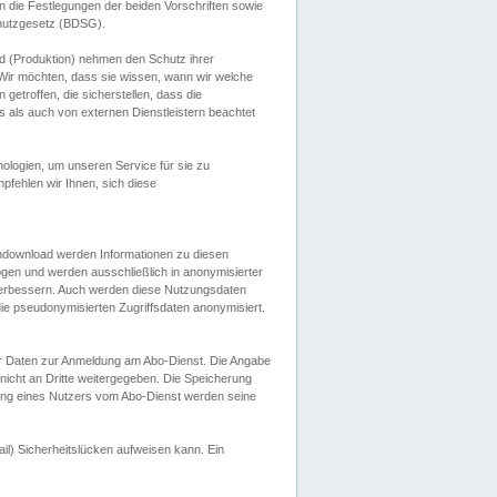
 die Festlegungen der beiden Vorschriften sowie
hutzgesetz (BDSG).
 (Produktion) nehmen den Schutz ihrer
ir möchten, dass sie wissen, wann wir welche
etroffen, die sicherstellen, dass die
 als auch von externen Dienstleistern beachtet
ologien, um unseren Service für sie zu
fehlen wir Ihnen, sich diese
endownload werden Informationen zu diesen
ogen und werden ausschließlich in anonymisierter
verbessern. Auch werden diese Nutzungsdaten
ie pseudonymisierten Zugriffsdaten anonymisiert.
her Daten zur Anmeldung am Abo-Dienst. Die Angabe
 nicht an Dritte weitergegeben. Die Speicherung
dung eines Nutzers vom Abo-Dienst werden seine
il) Sicherheitslücken aufweisen kann. Ein