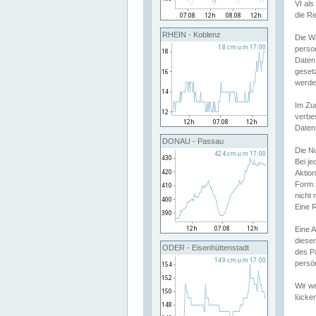
VI al
die R
RHEIN - Koblenz
Die W
perso
Daten
geset
werde
Im Zu
verbe
Daten
DONAU - Passau
Die N
Bei j
Aktion
Form 
nicht 
Eine R
Eine 
dieser
ODER - Eisenhüttenstadt
des P
persön
Wir we
lücken