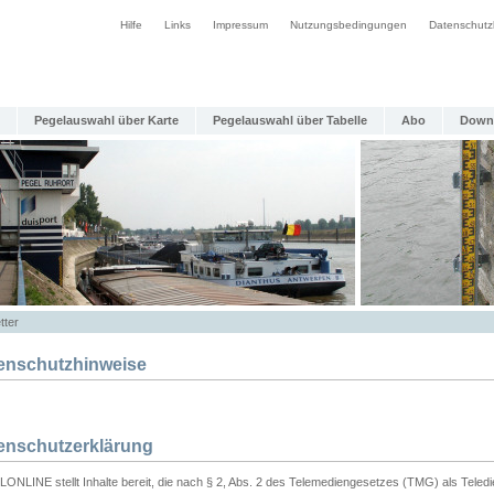
Hilfe
Links
Impressum
Nutzungsbedingungen
Datenschutz
Pegelauswahl über Karte
Pegelauswahl über Tabelle
Abo
Down
tter
enschutzhinweise
enschutzerklärung
ONLINE stellt Inhalte bereit, die nach § 2, Abs. 2 des Telemediengesetzes (TMG) als Teled