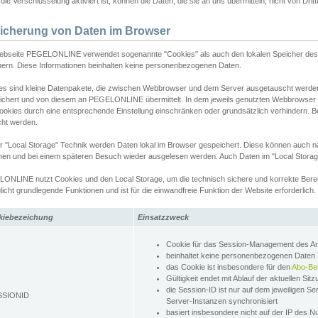
ie Verschlüsselung aktiviert ist, können die Daten, die sie an uns übermitteln, nicht von Dri
icherung von Daten im Browser
ebseite PEGELONLINE verwendet sogenannte "Cookies" als auch den lokalen Speicher des 
hern. Diese Informationen beinhalten keine personenbezogenen Daten.
es sind kleine Datenpakete, die zwischen Webbrowser und dem Server ausgetauscht werde
ichert und von diesem an PEGELONLINE übermittelt. In dem jeweils genutzten Webbrowser
ookies durch eine entsprechende Einstellung einschränken oder grundsätzlich verhindern. B
cht werden.
er "Local Storage" Technik werden Daten lokal im Browser gespeichert. Diese können auch 
hen und bei einem späteren Besuch wieder ausgelesen werden. Auch Daten im "Local Storag
ONLINE nutzt Cookies und den Local Storage, um die technisch sichere und korrekte Bereit
icht grundlegende Funktionen und ist für die einwandfreie Funktion der Website erforderlich.
kiebezeichung
Einsatzzweck
Cookie für das Session-Management des 
beinhaltet keine personenbezogenen Daten
das Cookie ist insbesondere für den
Abo-Be
Gültigkeit endet mit Ablauf der aktuellen Sit
die Session-ID ist nur auf dem jeweiligen Se
SSIONID
Server-Instanzen synchronisiert
basiert insbesondere nicht auf der IP des N