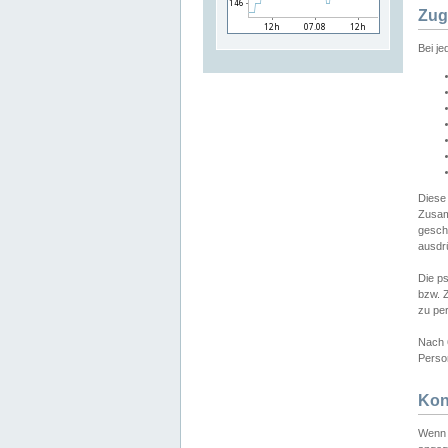
Zug
Bei j
Diese
Zusam
gesch
ausdrü
Die p
bzw. 
zu pe
Nach 
Person
Kon
Wenn 