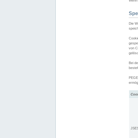
Wenn d
Spe
Die W
speic
Cooki
gespe
von C
gelös
Bei d
beste
PEGEL
ermögl
Coo
JSE