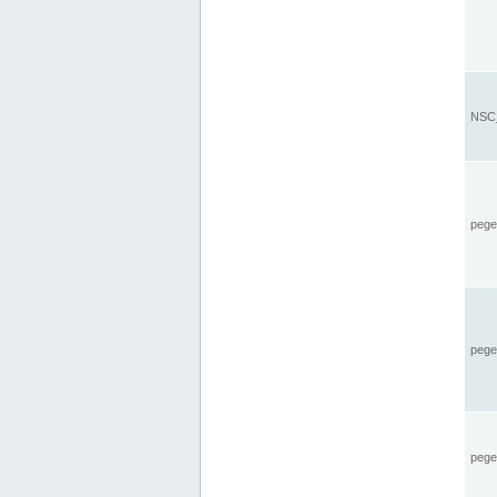
NSC_
pegel
pege
pegel