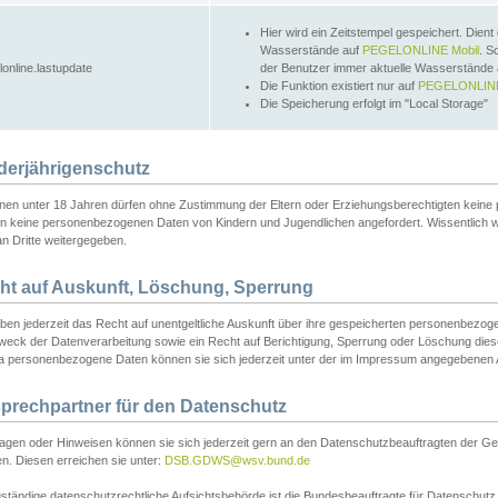
Hier wird ein Zeitstempel gespeichert. Dient
Wasserstände auf
PEGELONLINE Mobil
. S
lonline.lastupdate
der Benutzer immer aktuelle Wasserstände
Die Funktion existiert nur auf
PEGELONLINE
Die Speicherung erfolgt im "Local Storage"
derjährigenschutz
nen unter 18 Jahren dürfen ohne Zustimmung der Eltern oder Erziehungsberechtigten keine
n keine personenbezogenen Daten von Kindern und Jugendlichen angefordert. Wissentlich 
an Dritte weitergegeben.
ht auf Auskunft, Löschung, Sperrung
aben jederzeit das Recht auf unentgeltliche Auskunft über ihre gespeicherten personenbez
weck der Datenverarbeitung sowie ein Recht auf Berichtigung, Sperrung oder Löschung dies
 personenbezogene Daten können sie sich jederzeit unter der im Impressum angegebenen
prechpartner für den Datenschutz
ragen oder Hinweisen können sie sich jederzeit gern an den Datenschutzbeauftragten der Ge
n. Diesen erreichen sie unter:
DSB.GDWS@wsv.bund.de
ständige datenschutzrechtliche Aufsichtsbehörde ist die Bundesbeauftragte für Datenschutz u