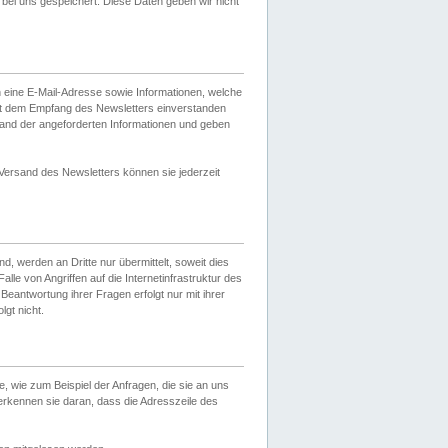
ei uns gespeichert. Diese Daten geben wir nicht
 eine E-Mail-Adresse sowie Informationen, welche
it dem Empfang des Newsletters einverstanden
sand der angeforderten Informationen und geben
 Versand des Newsletters können sie jederzeit
, werden an Dritte nur übermittelt, soweit dies
lle von Angriffen auf die Internetinfrastruktur des
Beantwortung ihrer Fragen erfolgt nur mit ihrer
gt nicht.
, wie zum Beispiel der Anfragen, die sie an uns
erkennen sie daran, dass die Adresszeile des