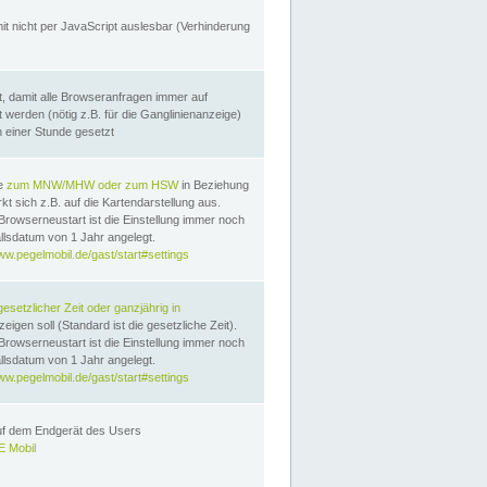
it nicht per JavaScript auslesbar (Verhinderung
, damit alle Browseranfragen immer auf
erden (nötig z.B. für die Ganglinienanzeige)
n einer Stunde gesetzt
te
zum MNW/MHW oder zum HSW
in Beziehung
t sich z.B. auf die Kartendarstellung aus.
Browserneustart ist die Einstellung immer noch
llsdatum von 1 Jahr angelegt.
ww.pegelmobil.de/gast/start#settings
gesetzlicher Zeit oder ganzjährig in
eigen soll (Standard ist die gesetzliche Zeit).
Browserneustart ist die Einstellung immer noch
llsdatum von 1 Jahr angelegt.
ww.pegelmobil.de/gast/start#settings
auf dem Endgerät des Users
 Mobil