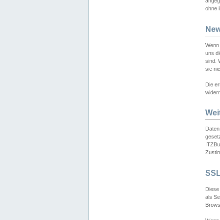
angeg
ohne i
New
Wenn 
uns d
sind.
sie ni
Die er
widerr
Wei
Daten,
gesetz
ITZBun
Zusti
SSL
Diese 
als S
Browse