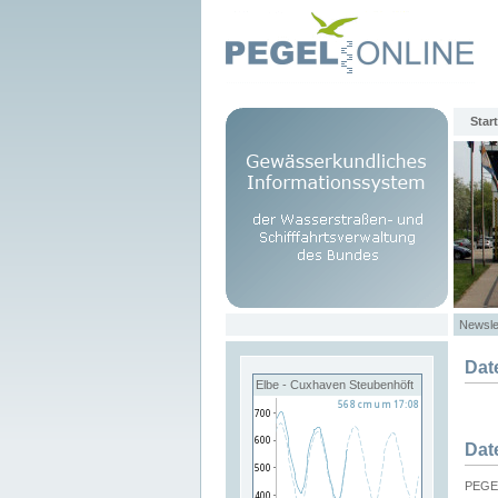
Start
Newsle
Dat
Elbe - Cuxhaven Steubenhöft
Dat
PEGEL