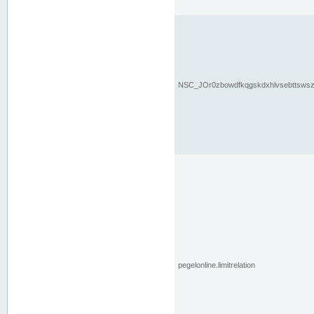
NSC_JOr0zbowdfkqgskdxhlvsebttsws
pegelonline.limitrelation