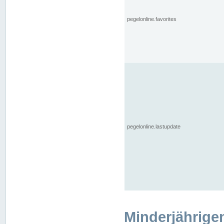
pegelonline.favorites
pegelonline.lastupdate
Minderjährige