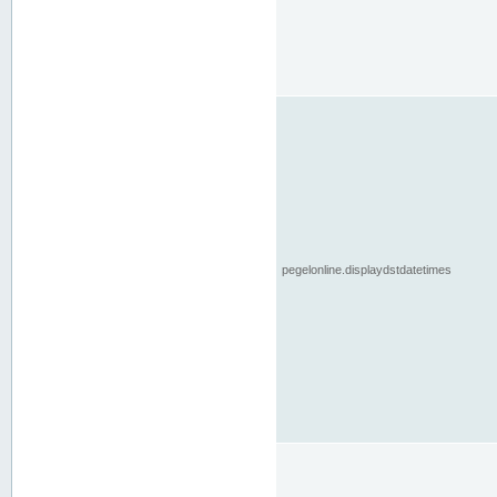
pegelonline.displaydstdatetimes