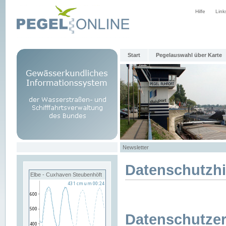
Hilfe
Link
Start
Pegelauswahl über Karte
Newsletter
Datenschutzh
Elbe - Cuxhaven Steubenhöft
Datenschutzer