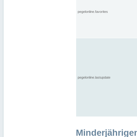
pegelonline.favorites
pegelonline.lastupdate
Minderjährige