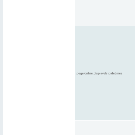
pegelonline.displaydstdatetimes