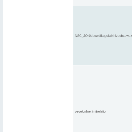
NSC_JOr0zbowdfkqgskdxhlvsebttsws
pegelonline.limitrelation