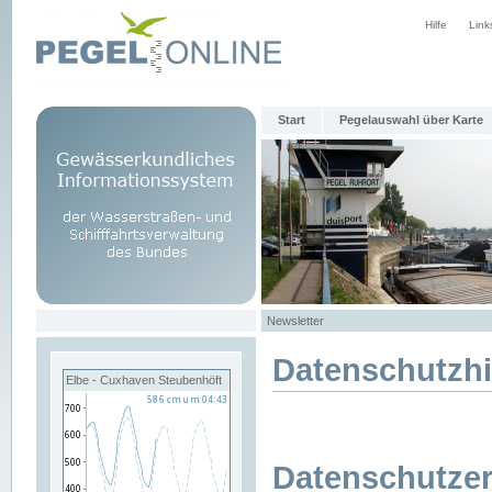
Hilfe
Link
Start
Pegelauswahl über Karte
Newsletter
Datenschutzh
Elbe - Cuxhaven Steubenhöft
Datenschutzer