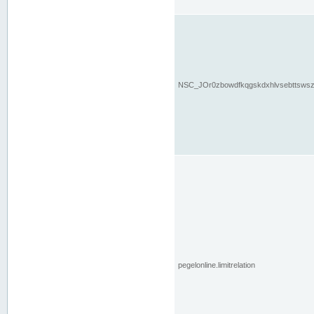
NSC_JOr0zbowdfkqgskdxhlvsebttsws
pegelonline.limitrelation