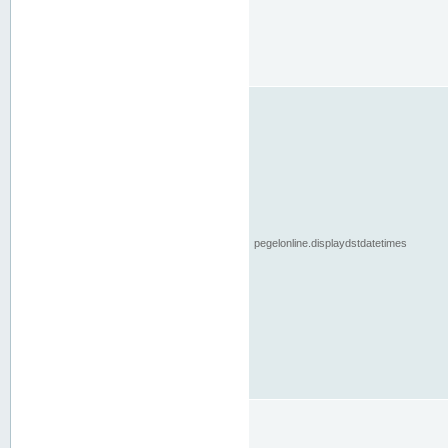
pegelonline.displaydstdatetimes