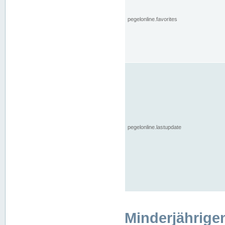
pegelonline.favorites
pegelonline.lastupdate
Minderjährige